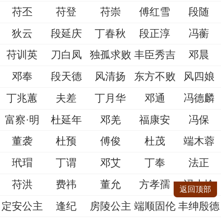
苻丕
苻登
苻崇
傅红雪
段随
狄云
段延庆
丁春秋
段正淳
冯蘅
苻训英
刀白凤
独孤求败
丰臣秀吉
邓晨
邓奉
段天德
风清扬
东方不败
风四娘
丁兆蕙
夫差
丁月华
邓通
冯德麟
富察·明
杜延年
邓羌
福康安
冯保
董袭
杜预
傅俊
杜茂
端木蓉
玳瑁
丁谓
邓艾
丁奉
法正
苻洪
费祎
董允
方孝孺
冯小怜
返回顶部
定安公主
逢纪
房陵公主
端顺固伦
丰绅殷德