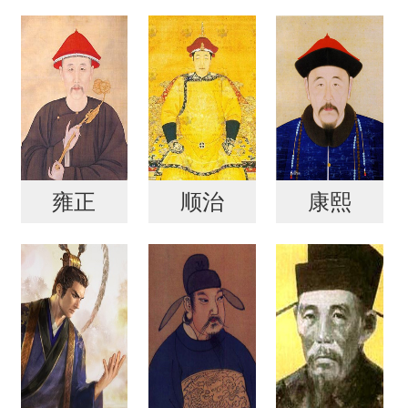
雍正
顺治
康熙