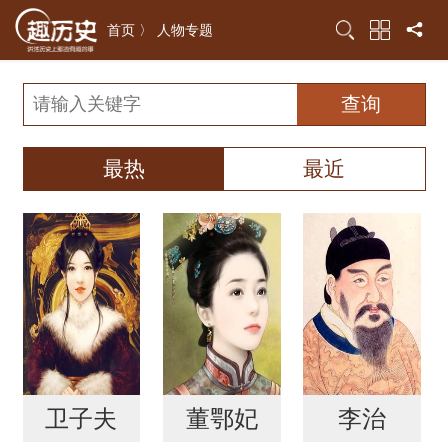
首页 〉
人物专题
最热
最近
卫子夫
董鄂妃
李治