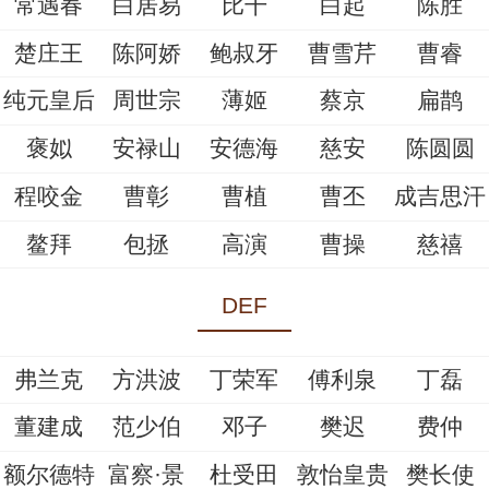
常遇春
白居易
比干
白起
陈胜
楚庄王
陈阿娇
鲍叔牙
曹雪芹
曹睿
纯元皇后
周世宗
薄姬
蔡京
扁鹊
褒姒
安禄山
安德海
慈安
陈圆圆
程咬金
曹彰
曹植
曹丕
成吉思汗
鳌拜
包拯
高演
曹操
慈禧
DEF
弗兰克
方洪波
丁荣军
傅利泉
丁磊
董建成
范少伯
邓子
樊迟
费仲
额尔德特
富察·景
杜受田
敦怡皇贵
樊长使