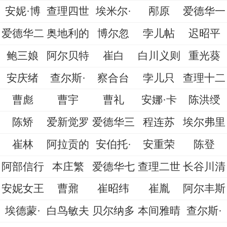
安妮·博
查理四世
埃米尔·
邴原
爱德华一
爱德华二
奥地利的
博尔忽
孛儿帖
迟昭平
鲍三娘
阿尔贝特
崔白
白川义则
重光葵
安庆绪
查尔斯·
察合台
孛儿只
查理十二
曹彪
曹宇
曹礼
安娜·卡
陈洪绶
陈矫
爱新觉罗
爱德华三
程连苏
埃尔弗里
崔林
阿拉贡的
安伯托·
安重荣
陈登
阿部信行
本庄繁
爱德华七
查理二世
长谷川清
安妮女王
曹鼐
崔昭纬
崔胤
阿尔丰斯
埃德蒙·
白鸟敏夫
贝尔纳多
本间雅晴
查尔斯·