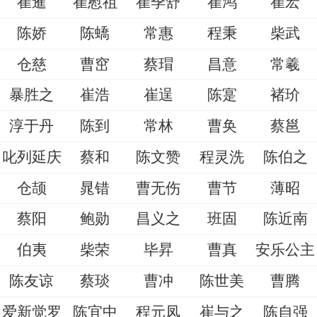
崔暹
崔慰祖
崔季舒
崔鸿
崔宏
陈娇
陈蟜
常惠
程秉
柴武
仓慈
曹窋
蔡瑁
昌意
常羲
暴胜之
崔浩
崔逞
陈寔
褚玠
淳于丹
陈到
常林
曹奂
蔡邕
叱列延庆
蔡和
陈文赞
程灵洗
陈伯之
仓颉
晁错
曹无伤
曹节
薄昭
蔡阳
鲍勋
昌义之
班固
陈近南
伯夷
柴荣
毕昇
曹真
安乐公主
陈友谅
蔡琰
曹冲
陈世美
曹腾
爱新觉罗
陈宜中
程元凤
崔与之
陈自强