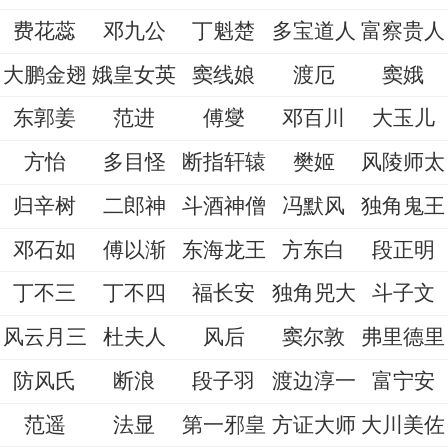
费花蕊
邓九公
丁魁楚
多宝道人
富察贵人
大鹏金翅
娥皇女英
窦线娘
渡厄
窦娥
东郭姜
范进
傅燮
邓百川
大玉儿
方怡
多目怪
断指轩辕
樊姬
风陵师太
归辛树
二郎神
斗酒神僧
冯默风
独角鬼王
邓石如
傅以渐
东海龙王
方东白
段正明
丁不三
丁不四
福长安
独角兕大
斗子文
风云月三
杜夫人
风后
窦尔敦
弗里德里
防风氏
断浪
段子羽
渡边淳一
富宁安
范遥
法显
第一邪皇
方证大师
大川美佐