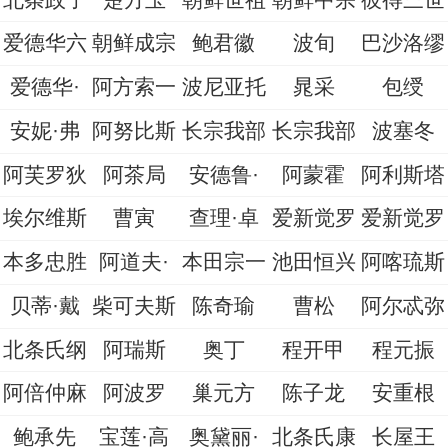
爱德华六
朝鲜成宗
鲍君徽
波旬
巴沙洛缪
爱德华·
阿方索一
波尼亚托
晁采
包绶
安妮·弗
阿努比斯
长宗我部
长宗我部
波塞冬
阿芙罗狄
阿茶局
安德鲁·
阿蒙霍
阿利斯塔
埃尔维斯
曹寅
查理·卓
爱新觉罗
爱新觉罗
本多忠胜
阿道夫·
本田宗一
池田恒兴
阿喀琉斯
贝蒂·戴
柴可夫斯
陈奇瑜
曹松
阿尔忒弥
北条氏纲
阿瑞斯
奥丁
程开甲
程元振
阿倍仲麻
阿波罗
巢元方
陈子龙
安重根
鲍承先
宝莲·高
奥黛丽·
北条氏康
长屋王