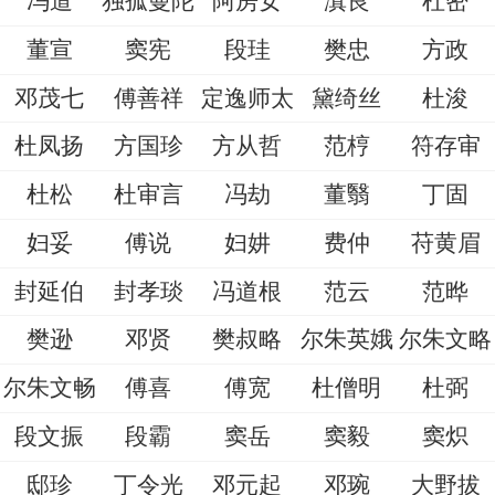
冯道
独孤曼陀
阿房女
滇良
杜密
董宣
窦宪
段珪
樊忠
方政
邓茂七
傅善祥
定逸师太
黛绮丝
杜浚
杜凤扬
方国珍
方从哲
范梈
符存审
杜松
杜审言
冯劫
董翳
丁固
妇妥
傅说
妇妌
费仲
苻黄眉
封延伯
封孝琰
冯道根
范云
范晔
樊逊
邓贤
樊叔略
尔朱英娥
尔朱文略
尔朱文畅
傅喜
傅宽
杜僧明
杜弼
段文振
段霸
窦岳
窦毅
窦炽
邸珍
丁令光
邓元起
邓琬
大野拔