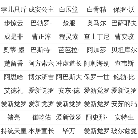
孛儿只斤
成安公主
白展堂
白骨精
保罗·沃
步惊云
巴勃罗·
楚服
奥马尔
巴萨耶夫
成是非
曹正淳
程灵素
查士丁尼
曹变蛟
奥蒂·墨
巴斯特·
芭芭拉·
阿加莎
贝坦库尔
楚留香
阿方索六
冲虚道长
阿剌海别
查韦斯
阿思哈
博尔济吉
阿巴斯大
保罗一世
鲍勃·比
艾德礼
爱新觉罗
安东·德
爱新觉罗
爱新觉罗
爱新觉罗
爱新觉罗
爱新觉罗
爱新觉罗
安茹的玛
褚亮
崔乾佑
爱新觉罗
阿史那·
安特生
持统天皇
本居宣长
毕万
爱新觉罗
玻尔兹曼