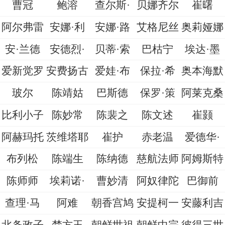
曹冠
鲍溶
查尔斯·
贝娜齐尔
崔曙
阿尔弗雷
安娜·利
安娜·路
艾格尼丝
奥莉娅娜
安·兰德
安德烈·
贝蒂·索
巴枯宁
埃达·墨
爱新觉罗
安费扬古
爱娃·布
保拉·希
奥本海默
玻尔
陈靖姑
巴斯德
保罗·策
阿莱克桑
比利小子
陈妙常
陈裴之
陈文述
崔颢
阿赫玛托
茨维塔耶
崔护
赤老温
爱德华·
布列松
陈端生
陈纳德
慈航法师
阿姆斯特
陈师师
埃莉诺·
曹妙清
阿奴律陀
巴御前
查理·马
阿难
朝香宫鸠
安提柯一
安藤利吉
北条政子
楚方玉
朝鲜世祖
朝鲜中宗
彼得三世