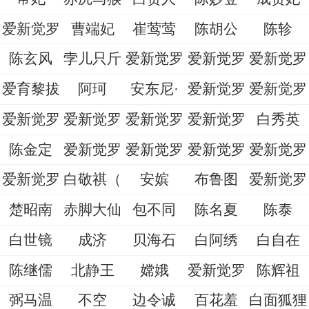
爱新觉罗
曹端妃
崔莺莺
陈胡公
陈轸
陈玄风
孛儿只斤
爱新觉罗
爱新觉罗
爱新觉罗
爱育黎拔
阿珂
安东尼·
爱新觉罗
爱新觉罗
爱新觉罗
爱新觉罗
爱新觉罗
爱新觉罗
白秀英
陈金定
爱新觉罗
爱新觉罗
爱新觉罗
爱新觉罗
爱新觉罗
白敬祺（
安嫔
布鲁图
爱新觉罗
楚昭南
赤脚大仙
包不同
陈名夏
陈泰
白世镜
成济
贝海石
白阿绣
白自在
陈继儒
北静王
嫦娥
爱新觉罗
陈辉祖
弼马温
不空
边令诚
百花羞
白面狐狸