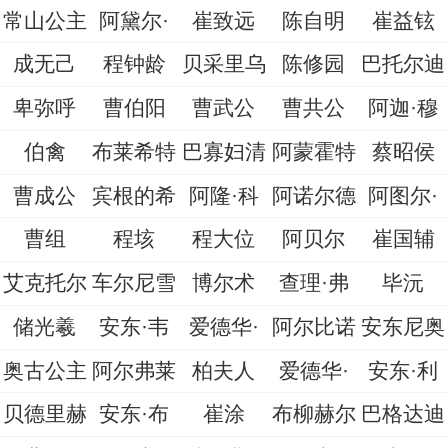
常山公主
阿黛尔·
崔致远
陈自明
崔益铉
成无己
程钟龄
贝采里乌
陈修园
巴托尔迪
卑弥呼
曹伯阳
曹武公
曹共公
阿迦·穆
伯禽
布莱希特
巴寡妇清
阿蒙霍特
蔡昭侯
曹成公
宾根的希
阿隆·科
阿诺尔德
阿图尔·
曹组
程垓
程大位
阿贝尔
崔国辅
艾克托尔
车尔尼雪
博尔术
查理·弗
毕沅
储光羲
安东·韦
爱德华·
阿尔比诺
安东尼奥
奥古公主
阿尔弗莱
柏夫人
爱德华·
安东·利
贝德里赫
安东·布
崔涂
布柳赫尔
巴格达迪