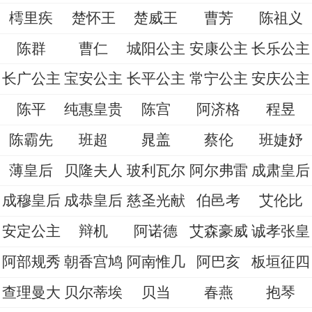
樗里疾
楚怀王
楚威王
曹芳
陈祖义
陈群
曹仁
城阳公主
安康公主
长乐公主
长广公主
宝安公主
长平公主
常宁公主
安庆公主
陈平
纯惠皇贵
陈宫
阿济格
程昱
陈霸先
班超
晁盖
蔡伦
班婕妤
薄皇后
贝隆夫人
玻利瓦尔
阿尔弗雷
成肃皇后
成穆皇后
成恭皇后
慈圣光献
伯邑考
艾伦比
安定公主
辩机
阿诺德
艾森豪威
诚孝张皇
阿部规秀
朝香宫鸠
阿南惟几
阿巴亥
板垣征四
查理曼大
贝尔蒂埃
贝当
春燕
抱琴