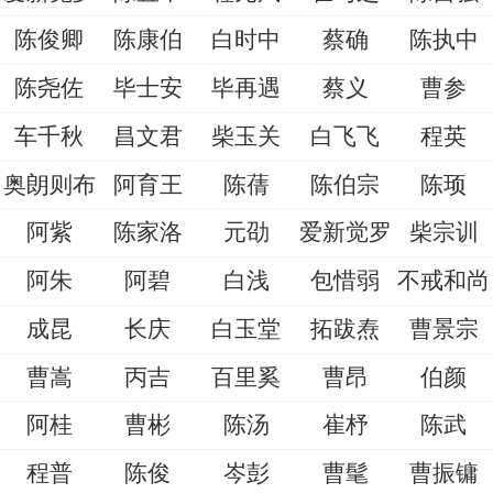
陈俊卿
陈康伯
白时中
蔡确
陈执中
陈尧佐
毕士安
毕再遇
蔡义
曹参
车千秋
昌文君
柴玉关
白飞飞
程英
奥朗则布
阿育王
陈蒨
陈伯宗
陈顼
阿紫
陈家洛
元劭
爱新觉罗
柴宗训
阿朱
阿碧
白浅
包惜弱
不戒和尚
成昆
长庆
白玉堂
拓跋焘
曹景宗
曹嵩
丙吉
百里奚
曹昂
伯颜
阿桂
曹彬
陈汤
崔杼
陈武
程普
陈俊
岑彭
曹髦
曹振镛