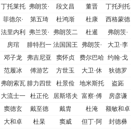
丁托莱托
弗朗茨·
段文昌
董晋
丁托列托
菲德尔·
第五琦
杜鸿渐
杜康
西格蒙德
法里内利
弗兰茨·
弗朗茨二
杜暹
弗朗茨·
房琯
腓特烈一
法国国王
弗朗茨·
大卫·李
邓子龙
弗吉尼亚
窦怀贞
费尔巴哈
约翰·戈
范履冰
傅游艺
方世玉
大卫·休
狄德罗
弗朗索瓦
腓力四世
杜景俭
地米斯托
盗跖
大流士一
杜正伦
居斯塔夫
富察·傅
房彦谦
窦德玄
戴至德
戴胄
杜淹
额敏和卓
大和卓
杜杲
窦威
但丁·阿
封德彝