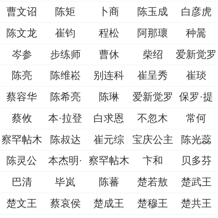
曹文诏
陈矩
卜商
陈玉成
白彦虎
陈文龙
崔钧
程松
阿那瓌
种暠
岑参
步练师
曹休
柴绍
爱新觉罗
陈亮
陈维崧
别连科
崔呈秀
崔琰
蔡容华
陈希亮
陈琳
爱新觉罗
保罗·提
蔡攸
本·拉登
白求恩
不忽木
常何
察罕帖木
陈叔达
崔元综
宝庆公主
陈光蕊
陈灵公
本杰明·
察罕帖木
卞和
贝多芬
巴清
毕岚
陈蕃
楚若敖
楚武王
楚文王
蔡哀侯
楚成王
楚穆王
楚共王