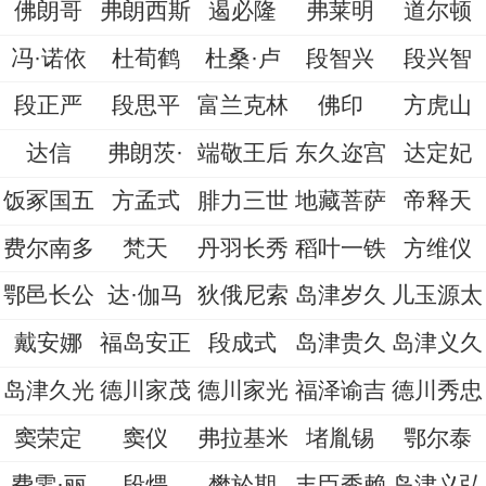
佛朗哥
弗朗西斯
遏必隆
弗莱明
道尔顿
冯·诺依
杜荀鹤
杜桑·卢
段智兴
段兴智
段正严
段思平
富兰克林
佛印
方虎山
达信
弗朗茨·
端敬王后
东久迩宫
达定妃
饭冢国五
方孟式
腓力三世
地藏菩萨
帝释天
费尔南多
梵天
丹羽长秀
稻叶一铁
方维仪
鄂邑长公
达·伽马
狄俄尼索
岛津岁久
儿玉源太
戴安娜
福岛安正
段成式
岛津贵久
岛津义久
岛津久光
德川家茂
德川家光
福泽谕吉
德川秀忠
窦荣定
窦仪
弗拉基米
堵胤锡
鄂尔泰
费雯·丽
段煨
樊於期
丰臣秀赖
岛津义弘