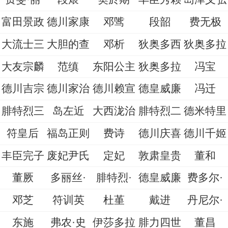
富田景政
德川家康
邓骘
段韶
费无极
大流士三
大胆的查
邓析
狄奥多西
狄奥多拉
大友宗麟
范缜
东阳公主
狄奥多拉
冯宝
德川吉宗
德川家治
德川赖宣
德皇威廉
冯迁
腓特烈三
岛左近
大西泷治
腓特烈二
德米特里
符皇后
福岛正则
费诗
德川庆喜
德川千姬
丰臣完子
废妃尹氏
定妃
敦肃皇贵
董和
董厥
多丽丝·
腓特烈·
德皇威廉
费多尔·
邓芝
符训英
杜堇
戴进
丹尼尔·
东施
弗农·史
伊莎多拉
腓力四世
董昌