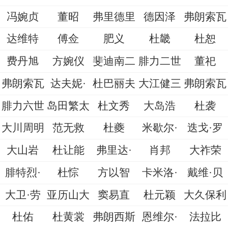
冯婉贞
董昭
弗里德里
德因泽
弗朗索瓦
达维特
傅佥
肥义
杜畿
杜恕
费丹旭
方婉仪
斐迪南二
腓力二世
董祀
弗朗索瓦
达夫妮·
杜巴丽夫
大江健三
弗朗索瓦
腓力六世
岛田繁太
杜文秀
大岛浩
杜袭
大川周明
范无救
杜夔
米歇尔·
迭戈·罗
大山岩
杜让能
弗里达·
肖邦
大祚荣
腓特烈·
杜悰
方以智
卡米洛·
戴维·贝
大卫·劳
亚历山大
窦易直
杜元颖
大久保利
杜佑
杜黄裳
弗朗西斯
恩维尔·
法拉比