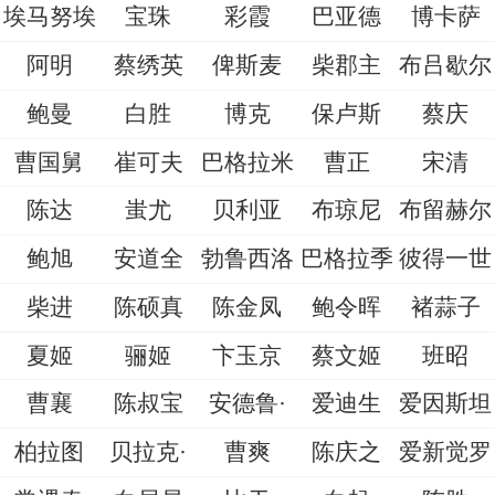
埃马努埃
宝珠
彩霞
巴亚德
博卡萨
阿明
蔡绣英
俾斯麦
柴郡主
布吕歇尔
鲍曼
白胜
博克
保卢斯
蔡庆
曹国舅
崔可夫
巴格拉米
曹正
宋清
陈达
蚩尤
贝利亚
布琼尼
布留赫尔
鲍旭
安道全
勃鲁西洛
巴格拉季
彼得一世
柴进
陈硕真
陈金凤
鲍令晖
褚蒜子
夏姬
骊姬
卞玉京
蔡文姬
班昭
曹襄
陈叔宝
安德鲁·
爱迪生
爱因斯坦
柏拉图
贝拉克·
曹爽
陈庆之
爱新觉罗