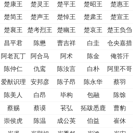
楚康王
楚灵王
楚平王
楚昭王
楚惠王
楚简王
楚声王
楚悼王
楚肃王
楚宣王
楚襄王
楚考烈王
楚幽王
楚哀王
楚王负刍
昌平君
陈懋
曹吉祥
白圭
仓央嘉措
阿老瓦丁
阿合马
阿术
陈金
俺答汗
陈仲仁
仇鸾
陈汝言
白朴
阿里不哥
爱猷识理
安邦彦
陈子昂
陈永华
蔡羽
陈美人
白昂
毕构
包融
陈馀
蔡赐
蔡谟
苌弘
拓跋悉鹿
曹豹
崇侯虎
陈温
成公英
伯益
崔休