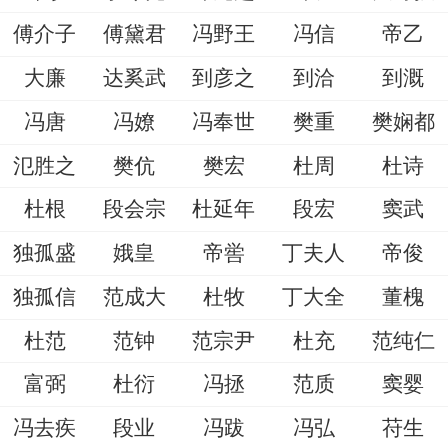
傅介子
傅黛君
冯野王
冯信
帝乙
大廉
达奚武
到彦之
到洽
到溉
冯唐
冯嫽
冯奉世
樊重
樊娴都
氾胜之
樊伉
樊宏
杜周
杜诗
杜根
段会宗
杜延年
段宏
窦武
独孤盛
娥皇
帝喾
丁夫人
帝俊
独孤信
范成大
杜牧
丁大全
董槐
杜范
范钟
范宗尹
杜充
范纯仁
富弼
杜衍
冯拯
范质
窦婴
冯去疾
段业
冯跋
冯弘
苻生