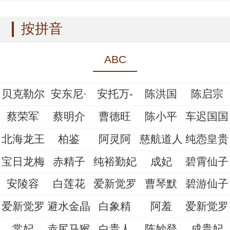
按拼音
ABC
贝克勒尔
安东尼·
安托万-
陈洪国
陈启宗
蔡荣军
蔡明介
曹德旺
陈小平
车迟国国
北海龙王
柏鉴
阿灵阿
慈航道人
纯悫皇贵
宝日龙梅
赤精子
纯裕勤妃
成妃
碧霄仙子
安陵容
白莲花
爱新觉罗
曹琴默
碧游仙子
爱新觉罗
避水金晶
白象精
阿羞
爱新觉罗
常妃
赤尻马猴
白贵人
陈妙登
成贵妃