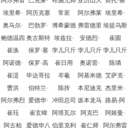
阿尔弗雷
巴克莱·
布施元帅
亚历山大
奥托·基
埃里希·
阿历克塞
常衮
阿尔弗莱
埃里希·
奥马尔·
巴勃罗·
博希蒙德
弗雷德里
埃提乌斯
鲍德温四
奥古斯特
埃兹拉·
安德烈·
崔圆
崔涣
保罗·塞
孛儿只斤
孛儿只斤
孛儿只斤
阿诺德·
保罗·高
崔日用
奥诺雷·
陈璘
崔湜
毕达哥拉
岑羲
阿基米德
艾萨克·
曹洪
伯特兰·
陈抟
本尼迪克
杰里米·
阿尔弗烈
爱德华·
冲田总司
坂本龙马
路易-阿
崔珏
崔玄暐
阿塔瓦尔
阿克巴
阿姬曼·
阿古柏
爱德华八
伯里克利
崔仁师
阿尔弗雷