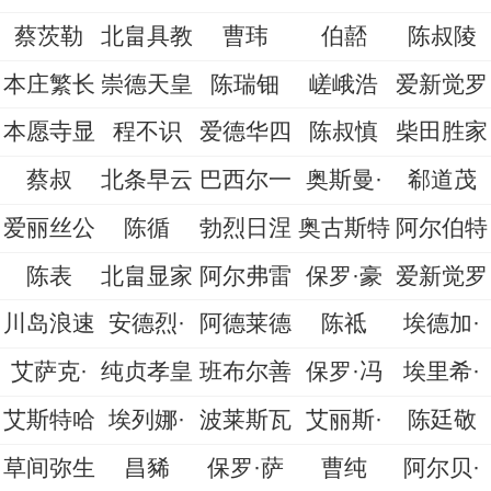
蔡茨勒
北畠具教
曹玮
伯嚭
陈叔陵
本庄繁长
崇德天皇
陈瑞钿
嵯峨浩
爱新觉罗
本愿寺显
程不识
爱德华四
陈叔慎
柴田胜家
蔡叔
北条早云
巴西尔一
奥斯曼·
郗道茂
爱丽丝公
陈循
勃烈日涅
奥古斯特
阿尔伯特
陈表
北畠显家
阿尔弗雷
保罗·豪
爱新觉罗
川岛浪速
安德烈·
阿德莱德
陈祗
埃德加·
艾萨克·
纯贞孝皇
班布尔善
保罗·冯
埃里希·
艾斯特哈
埃列娜·
波莱斯瓦
艾丽斯·
陈廷敬
草间弥生
昌豨
保罗·萨
曹纯
阿尔贝·