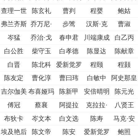
查理一世
陈玄礼
曹刿
程婴
鲍姑
弗兰齐斯
乔万尼·
步骘
汉斯·克
曹淑
岑猛
乔治·戈
春申君
川端康成
白乙丙
白公胜
柴守玉
白孝德
陈显达
陈献章
白晋
陈北科
爱新觉罗
程颐
程颢
陈友定
曹化淳
曹曰玮
白敏中
阿史那皇
吉尔伽美
布喜娅玛
陈新甲
安倍晴明
陈元光
傅冠
蔡襄
阿提拉
克拉拉·
八贤王
布狄卡
岑文本
白文选
陈寿
马克·安
埃及艳后
陈文帝
陈安
爱新觉罗
鲍照