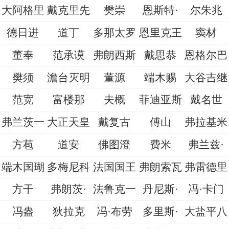
大阿格里
戴克里先
樊崇
恩斯特·
尔朱兆
德日进
道丁
多那太罗
恩里克王
窦材
董奉
范承谟
弗朗西斯
戴思恭
恩格尔巴
樊须
澹台灭明
董源
端木赐
大谷吉继
范宽
富楼那
夫概
菲迪亚斯
戴名世
弗兰茨一
大正天皇
戴复古
傅山
弗拉基米
方苞
道安
佛图澄
费米
弗兰兹·
端木国瑚
多梅尼科
法国国王
弗朗索瓦
弗雷德里
方干
弗朗茨·
法鲁克一
丹尼斯·
冯·卡门
冯盎
狄拉克
冯·布劳
多里斯·
大盐平八