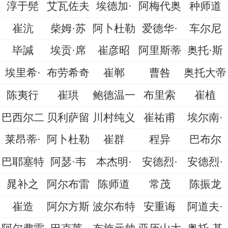
淳于髡
艾瓦佐夫
埃德加·
阿梅代奥
种师道
崔沆
柴姆·苏
阿卜杜勒
爱德华·
车尔尼
毕諴
埃贡·席
崔彦昭
阿里斯蒂
奥托·斯
埃里希·
布劳希奇
崔郸
曹咎
奥托大帝
陈夷行
崔珙
鲍德温一
布里索
崔植
巴西尔二
贝利萨留
川村纯义
崔祐甫
埃尔南·
莱昂蒂·
阿卜杜勒
崔群
程异
巴布尔
巴耶塞特
阿瑟·韦
本杰明·
安德烈·
安德烈·
晁补之
阿尔布雷
陈师道
常茂
陈振龙
崔造
阿尔方斯
波尔布特
安重诲
阿道夫·