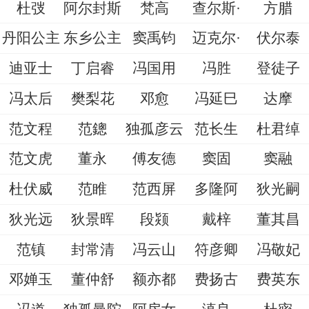
杜弢
阿尔封斯
梵高
查尔斯·
方腊
丹阳公主
东乡公主
窦禹钧
迈克尔·
伏尔泰
迪亚士
丁启睿
冯国用
冯胜
登徒子
冯太后
樊梨花
邓愈
冯延巳
达摩
范文程
范鏓
独孤彦云
范长生
杜君绰
范文虎
董永
傅友德
窦固
窦融
杜伏威
范睢
范西屏
多隆阿
狄光嗣
狄光远
狄景晖
段颎
戴梓
董其昌
范镇
封常清
冯云山
符彦卿
冯敬妃
邓婵玉
董仲舒
额亦都
费扬古
费英东