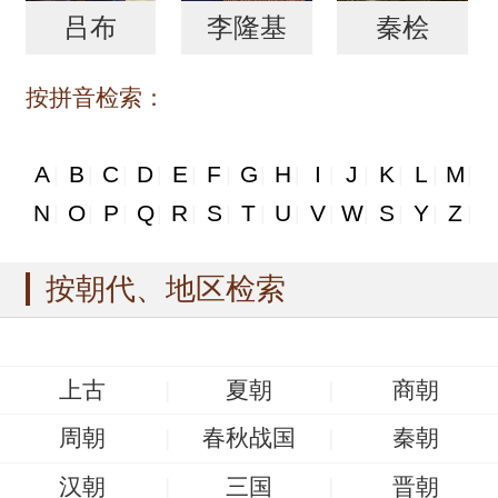
吕布
李隆基
秦桧
按拼音检索：
A
B
C
D
E
F
G
H
I
J
K
L
M
|
|
|
|
|
|
|
|
|
|
|
|
|
N
O
P
Q
R
S
T
U
V
W
S
Y
Z
|
|
|
|
|
|
|
|
|
|
|
|
|
按朝代、地区检索
上古
夏朝
商朝
周朝
春秋战国
秦朝
汉朝
三国
晋朝