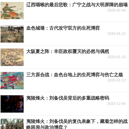
辽西咽喉的最后悲歌：广宁之战与大明屏障的崩塌
2026-02-04
血色城墙：古代攻守双方的生死博弈
2026-01-21
大阪夏之阵：丰臣政权覆灭的必然与偶然
2026-01-15
三方原合战：血色台地上的生死博弈与伤亡之殇
2026-01-12
夷陵烽火：刘备伐吴背后的多重战略密码
2025-12-04
夷陵烽火：刘备伐吴的复仇表象下，藏着怎样的战
略困局与政治博弈？