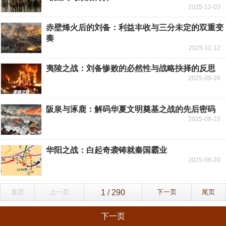
2025-12-03
赤壁烽火后的刘备：利益丰收与三分未定的双重变
奏
2025-11-12
夷陵之战：刘备惨败的必然性与战略抉择的反思
2025-09-26
阪泉与涿鹿：解码华夏文明奠基之战的先后密码
2025-09-23
华阳之战：白起奇袭铸就秦国霸业
2025-08-20
首页
上一页
下一页
尾页
下一页