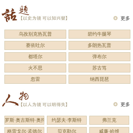
更多
乌孜别克热瓦普
碧约牛腿琴
赛依吐尔
多朗热瓦普
都塔尔
弹布尔
火不思
苏古笃
忽雷
纳西琵琶
更多
罗斯·奥古斯特·奥托
约瑟夫·李斯特
弗兰克
格雷戈尔·孟德尔
贝克勒尔
威廉·哈维