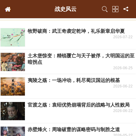
战史风云
牧野破商：武王奇袭定乾坤，礼乐新章启华夏
2026-07-22
土木堡惊变：精锐覆亡与天子被俘，大明国运的至
暗拐点
2026-06-25
夷陵之殇：一场冲动，耗尽蜀汉国运的根基
2026-06-22
官渡之殇：袁绍优势崩塌背后的战略与人性败局
2026-06-22
赤壁烽火：周瑜破曹的谋略密码与制胜之道
2026-05-22