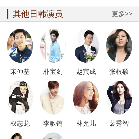
其他日韩演员
更多>>
宋仲基
朴宝剑
赵寅成
张根硕
权志龙
李敏镐
林允儿
裴秀智