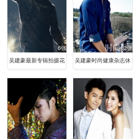
6张
2张
吴建豪最新专辑拍摄花
吴建豪时尚健康杂志休
絮 洒金粉秀功夫舞蹈
闲生活写真