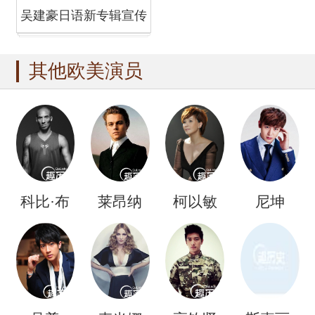
吴建豪日语新专辑宣传
造型
其他欧美演员
科比·布
莱昂纳
柯以敏
尼坤
莱恩特
多