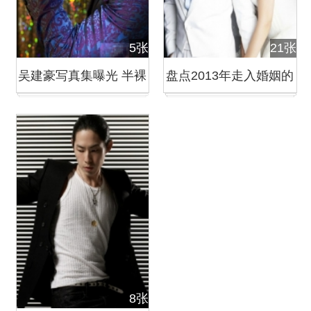
5张
21张
吴建豪写真集曝光 半裸
盘点2013年走入婚姻的
秀肌肉
20对明星夫妻
8张