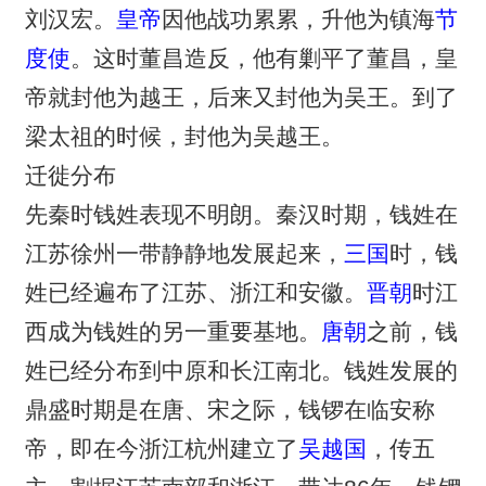
刘汉宏。
皇帝
因他战功累累，升他为镇海
节
度使
。这时董昌造反，他有剿平了董昌，皇
帝就封他为越王，后来又封他为吴王。到了
梁太祖的时候，封他为吴越王。
迁徙分布
先秦时钱姓表现不明朗。秦汉时期，钱姓在
江苏徐州一带静静地发展起来，
三国
时，钱
姓已经遍布了江苏、浙江和安徽。
晋朝
时江
西成为钱姓的另一重要基地。
唐朝
之前，钱
姓已经分布到中原和长江南北。钱姓发展的
鼎盛时期是在唐、宋之际，钱锣在临安称
帝，即在今浙江杭州建立了
吴越国
，传五