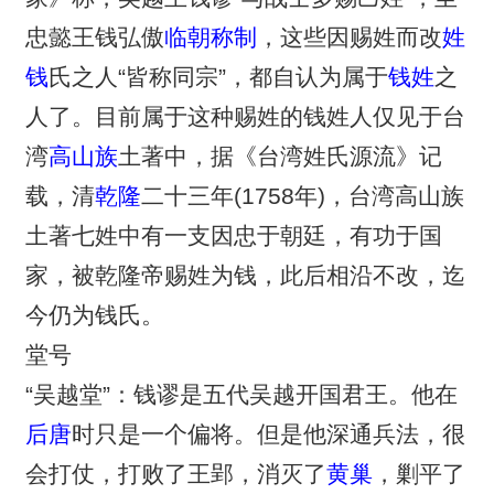
忠懿王钱弘傲
临朝称制
，这些因赐姓而改
姓
钱
氏之人“皆称同宗”，都自认为属于
钱姓
之
人了。目前属于这种赐姓的钱姓人仅见于台
湾
高山族
土著中，据《台湾姓氏源流》记
载，清
乾隆
二十三年(1758年)，台湾高山族
土著七姓中有一支因忠于朝廷，有功于国
家，被乾隆帝赐姓为钱，此后相沿不改，迄
今仍为钱氏。
堂号
“吴越堂”：钱谬是五代吴越开国君王。他在
后唐
时只是一个偏将。但是他深通兵法，很
会打仗，打败了王郢，消灭了
黄巢
，剿平了