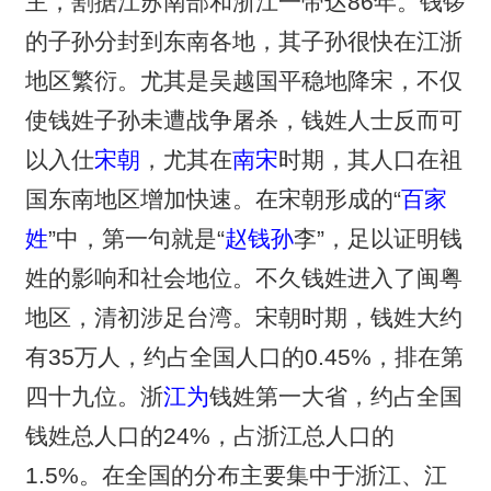
主，割据江苏南部和浙江一带达86年。钱锣
的子孙分封到东南各地，其子孙很快在江浙
地区繁衍。尤其是吴越国平稳地降宋，不仅
使钱姓子孙未遭战争屠杀，钱姓人士反而可
以入仕
宋朝
，尤其在
南宋
时期，其人口在祖
国东南地区增加快速。在宋朝形成的“
百家
姓
”中，第一句就是“
赵钱孙
李”，足以证明钱
姓的影响和社会地位。不久钱姓进入了闽粤
地区，清初涉足台湾。宋朝时期，钱姓大约
有35万人，约占全国人口的0.45%，排在第
四十九位。浙
江为
钱姓第一大省，约占全国
钱姓总人口的24%，占浙江总人口的
1.5%。在全国的分布主要集中于浙江、江