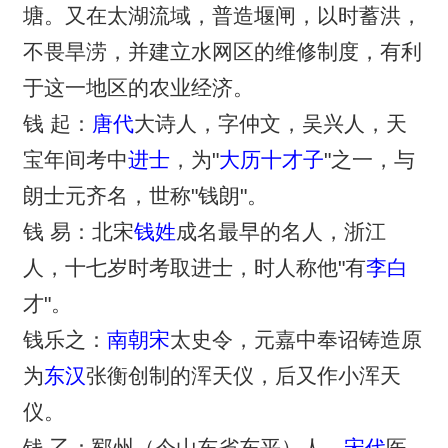
塘。又在太湖流域，普造堰闸，以时蓄洪，
不畏旱涝，并建立水网区的维修制度，有利
于这一地区的农业经济。
钱 起：
唐代
大诗人，字仲文，吴兴人，天
宝年间考中
进士
，为"
大历十才子
"之一，与
朗士元齐名，世称"钱朗"。
钱 易：北宋
钱姓
成名最早的名人，浙江
人，十七岁时考取进士，时人称他"有
李白
才"。
钱乐之：
南朝宋
太史令，元嘉中奉诏铸造原
为
东汉
张衡创制的浑天仪，后又作小浑天
仪。
钱 乙：郓州（今山东省东平）人，
宋代
医