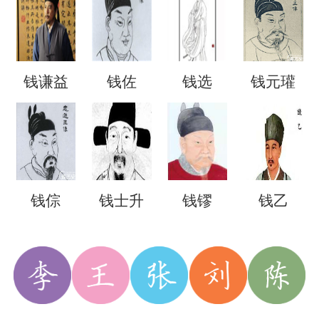
钱谦益
钱佐
钱选
钱元瓘
钱倧
钱士升
钱镠
钱乙