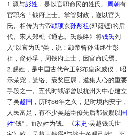
1.源与
彭姓
，是以官职命民的姓氏。
周朝
有
官职名「钱府上士」掌管财政，遂以官为
氏。相传为古帝
颛顼
玄
孙彭祖
(即籛铿)的后
代。宋人郑樵《通志。氏族略》将
钱氏
列
入"以官为氏"类，说：颛帝曾孙陆终生彭
祖，裔孙孚，周钱府上士，因官命氏焉。
2.赐姓，是中国古代帝王彰布皇家威仪，昭
示荣宠，笼络、褒奖臣属，邀集人心的重要
手段之一。五代时钱谬曾以杭州为中心建立
了吴
越国
，历时86年之久，是时境内安宁，
人民富足，有不少吴越臣僚先后都被赐以
国
姓
“钱”，而改姓为钱。《
宋史
·吴越钱氏世
家》称，吴越王钱谬“与战士多赐己姓”，至