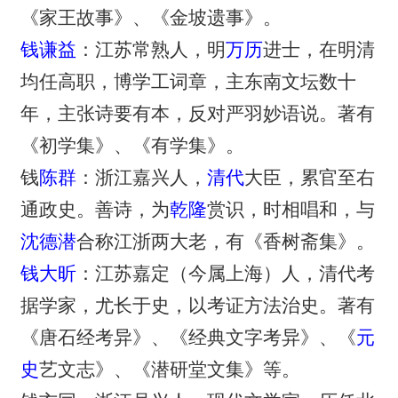
《家王故事》、《金坡遗事》。
钱谦益
：江苏常熟人，明
万历
进士，在明清
均任高职，博学工词章，主东南文坛数十
年，主张诗要有本，反对严羽妙语说。著有
《初学集》、《有学集》。
钱
陈群
：浙江嘉兴人，
清代
大臣，累官至右
通政史。善诗，为
乾隆
赏识，时相唱和，与
沈德潜
合称江浙两大老，有《香树斋集》。
钱大昕
：江苏嘉定（今属上海）人，清代考
据学家，尤长于史，以考证方法治史。著有
《唐石经考异》、《经典文字考异》、《
元
史
艺文志》、《潜研堂文集》等。