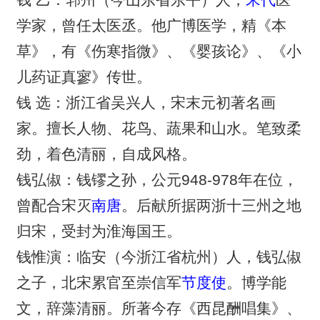
学家，曾任太医丞。他广博医学，精《本
草》，有《伤寒指微》、《婴孩论》、《小
儿药证真寥》传世。
钱 选：浙江省吴兴人，宋末元初著名画
家。擅长人物、花鸟、蔬果和山水。笔致柔
劲，着色清丽，自成风格。
钱弘俶：钱镠之孙，公元948-978年在位，
曾配合宋灭
南唐
。后献所据两浙十三州之地
归宋，受封为淮海国王。
钱惟演：临安（今浙江省杭州）人，钱弘俶
之子，北宋累官至崇信军
节度使
。博学能
文，辞藻清丽。所著今存《西昆酬唱集》、