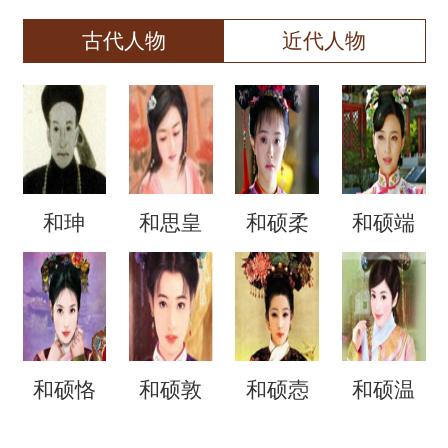
古代人物
近代人物
和珅
和思皇
和硕柔
和硕端
后
嘉公主
静公主
和硕恪
和硕敦
和硕悫
和硕温
纯长公
恪公主
靖公主
恪公主