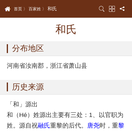
和氏
首页 〉
百家姓 〉
和氏
分布地区
河南省汝南郡，浙江省萧山县
历史来源
「和」源出
和（Hé）姓源出主要有三处：1、以官职为
姓。源自祝
融氏
重黎的后代。
唐尧
时，重
黎