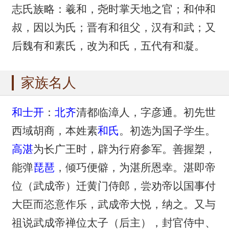
志氏族略：羲和，尧时掌天地之官；和仲和
叔，因以为氏；晋有和徂父，汉有和武；又
后魏有和素氏，改为和氏，五代有和凝。
家族名人
和士开
：
北齐
清都临漳人，字彦通。初先世
西域胡商，本姓素
和氏
。初选为国子学生。
高湛
为长广王时，辟为行府参军。善握槊，
能弹
琵琶
，倾巧便僻，为湛所恩幸。湛即帝
位（武成帝）迁黄门侍郎，尝劝帝以国事付
大臣而恣意作乐，武成帝大悦，纳之。又与
祖说武成帝禅位太子（后主），封官侍中、