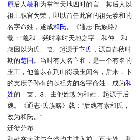
原
后人
羲和
为掌管天地四时的官。其后人以
祖上职官为荣，即以首任此官的祖先羲和的
名字命姓，遂成
和氏
。《通志·氏族略》
载：“羲和，尧时掌时天地之字，和仲、和
叔因以为氏。”2、起源于
卞氏
，源自春秋时
期的
楚国
。当时有人名卞和，是一个有名的
玉工，他曾以在荆山得璞玉闻名，后来，卞
的支庶子孙有的以祖先的名字命姓，成为
和
姓
的一支。3、由他姓改为和姓。起源于后
魏。《通志·氏族略》载：“后魏有素和氏，
改为和氏。”
迁徙分布
和姓在大陆与台湾均未进入前一百大姓。和