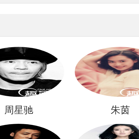
周星驰
朱茵