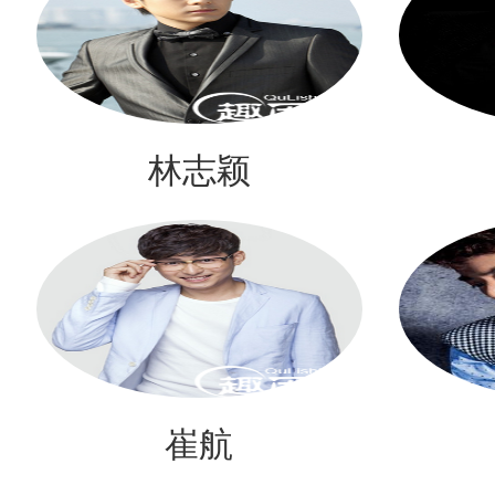
林志颖
崔航