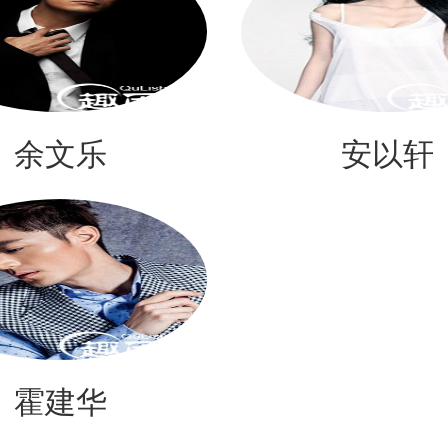
余文乐
安以轩
霍建华