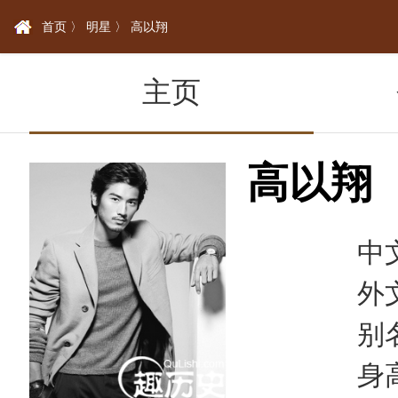
首页 〉
明星 〉
高以翔
主页
高以翔
中文
外文名：
别名：
身高：