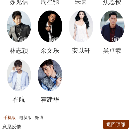
苏见信
周星驰
朱茵
焦恩俊
林志颖
余文乐
安以轩
吴卓羲
崔航
霍建华
手机版
电脑版
微博
返回顶部
意见反馈