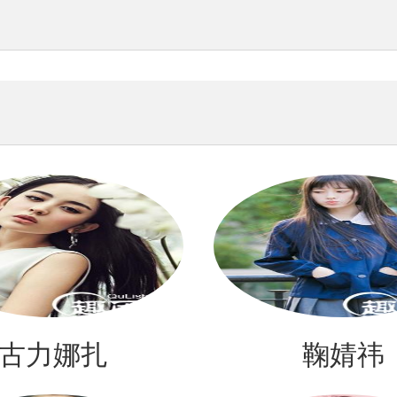
古力娜扎
鞠婧祎