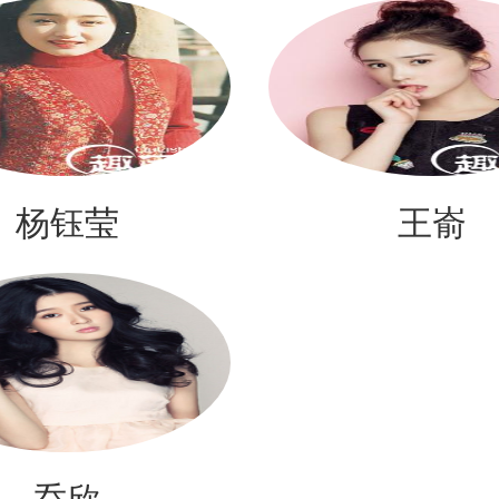
杨钰莹
王嵛