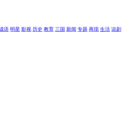
成语
明星
影视
历史
教育
三国
新闻
专题
再现
生活
说剧