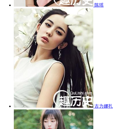
陈瑶
古力娜扎