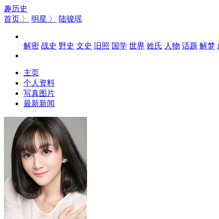
趣历史
首页 〉
明星 〉
陆骏瑶
解密
战史
野史
文史
旧照
国学
世界
姓氏
人物
话题
解梦
主页
个人资料
写真图片
最新新闻