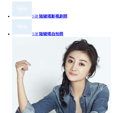
5张
陆骏瑶影视剧照
5张
陆骏瑶自拍照