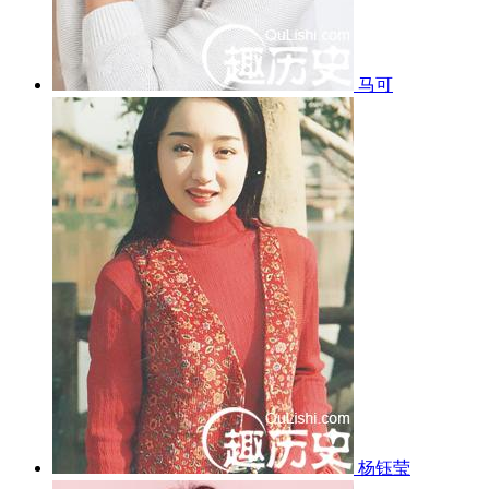
马可
杨钰莹