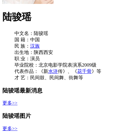
陆骏瑶
中文名：陆骏瑶
国 籍：中国
民 族：
汉族
出生地：陕西西安
职 业：演员
毕业院校：北京电影学院表演系2009级
代表作品：《新
水浒
传》、《
花千骨
》等
才 艺：民间鼓、民间舞、街舞等
陆骏瑶最新消息
更多>>
陆骏瑶图片
更多>>