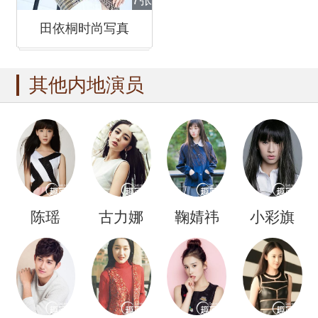
7张
田依桐时尚写真
其他内地演员
陈瑶
古力娜
鞠婧祎
小彩旗
扎