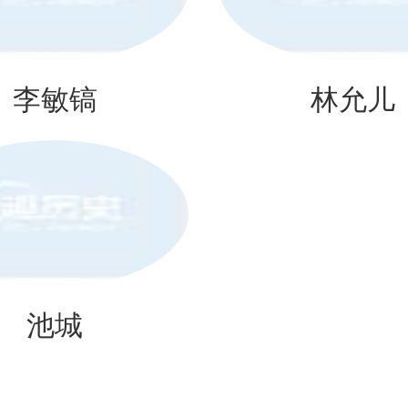
李敏镐
林允儿
池城