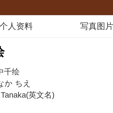
个人资料
写真图
绘
中千绘
なか ちえ
 Tanaka(英文名)