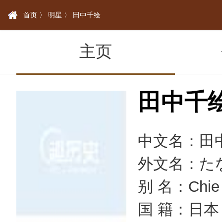
首页 〉
明星 〉
田中千绘
主页
田中千
中文名：田
外文名：た
别 名：Chie
国 籍：日本