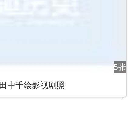
5张
田中千绘影视剧照