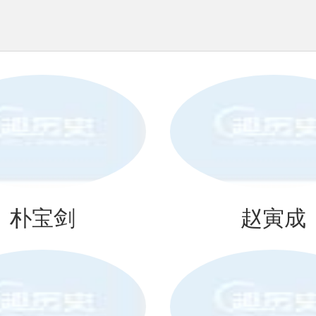
朴宝剑
赵寅成