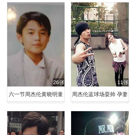
26张
11张
六一节周杰伦黄晓明童
周杰伦蓝球场耍帅 孕妻
年照曝光 帅气可爱
昆凌发福扎马