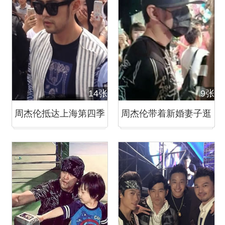
14张
9张
周杰伦抵达上海第四季
周杰伦带着新婚妻子逛
《中国好声音》拍摄宣
夜市 昆凌身材仍姣好
传片