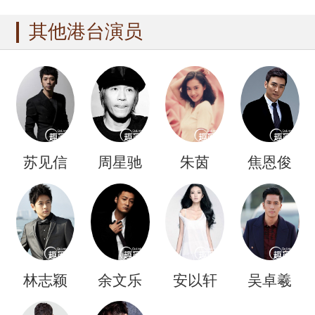
杨瑞代庆生
面 获保镖撑伞显天王气
其他港台演员
场
苏见信
周星驰
朱茵
焦恩俊
林志颖
余文乐
安以轩
吴卓羲