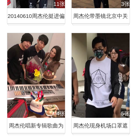
11张
3张
20140610周杰伦挺进偏
周杰伦带墨镜北京中关
乡探访学生
村北美汇逛街
4张
5张
周杰伦唱新专辑歌曲为
周杰伦现身机场口罩遮