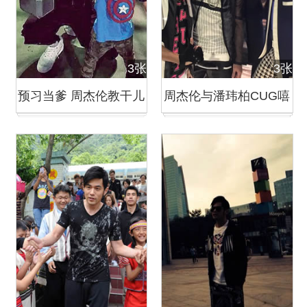
3张
3张
预习当爹 周杰伦教干儿
周杰伦与潘玮柏CUG嘻
子打球父爱满满
游记合照 嘻哈味十足