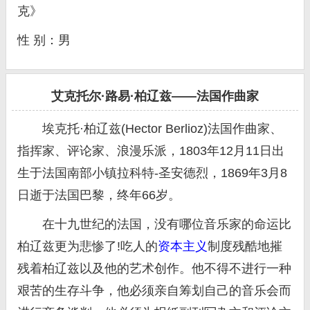
克》
性 别：男
艾克托尔·路易·柏辽兹——法国作曲家
埃克托·柏辽兹(Hector Berlioz)法国作曲家、
指挥家、评论家、浪漫乐派，1803年12月11日出
生于法国南部小镇拉科特-圣安德烈，1869年3月8
日逝于法国巴黎，终年66岁。
在十九世纪的法国，没有哪位音乐家的命运比
柏辽兹更为悲惨了!吃人的
资本主义
制度残酷地摧
残着柏辽兹以及他的艺术创作。他不得不进行一种
艰苦的生存斗争，他必须亲自筹划自己的音乐会而