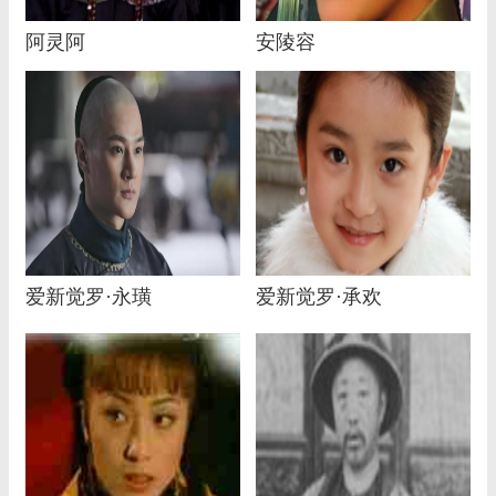
阿灵阿
安陵容
爱新觉罗·永璜
爱新觉罗·承欢