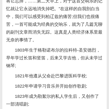
将它忘掉，……第二天早上，对于这首交响乐的记
忆就让它永远地消失掉吧。”在这样的自我剖白当
中，我们可以感受到柏辽兹的痛苦;但我们也很痛
苦，一首可能成为经典的交响乐，就为了几篇无聊
的副刊文章而消失无踪。这真是人类经济体系里最
无奈的事情了。
1803年生于格勒诺布尔的拉科特-圣安德烈，
早年学过长笛和竖笛，后来又学吉他，但从未学过
钢琴;
1821年他遵从父命赴巴黎进医科学校;
1822年申请学习音乐并开始创作歌剧;
1823年成为勒絮尔的私人学生后，又创作了
一部清唱剧;