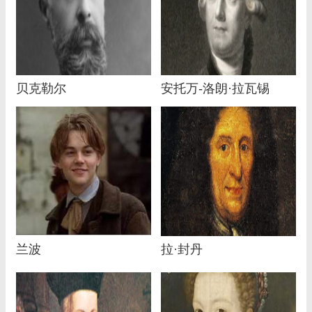
贝克勒尔
安托万-洛朗·拉瓦锡
兰波
拉·封丹