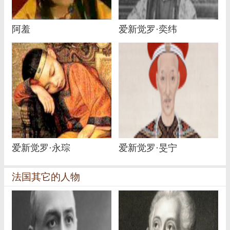
阿羞
爱新觉罗·奕纬
爱新觉罗·永琮
爱新觉罗·旻宁
法国其它的人物