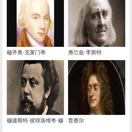
穆齐奥·克莱门蒂
弗兰兹·李斯特
穆捷斯特·彼得洛维奇·穆
普赛尔
索尔斯基