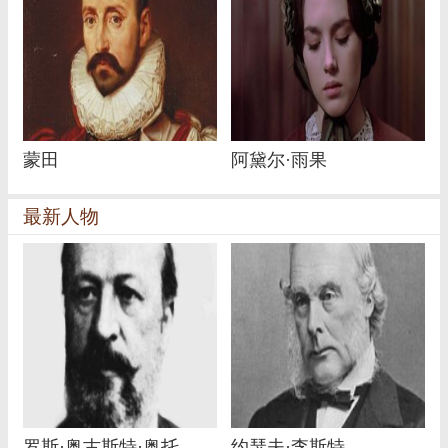
蒙田
阿黛尔·雨果
最新人物
罗斯·奥古斯特·奥托
约瑟夫·李斯特