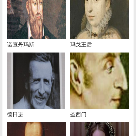
诺查丹玛斯
玛戈王后
德日进
圣西门