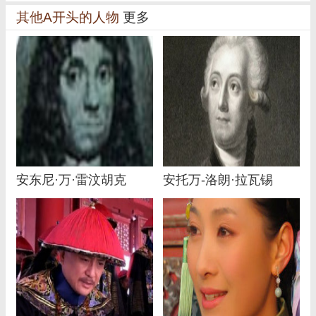
其他A开头的人物
更多
安东尼·万·雷汶胡克
安托万-洛朗·拉瓦锡