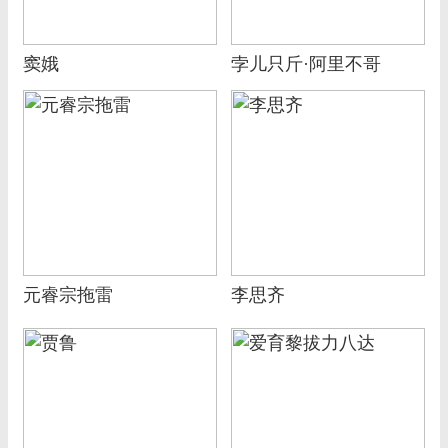
窦娥
孛儿只斤·阿里不哥
元睿宗拖雷
李思齐