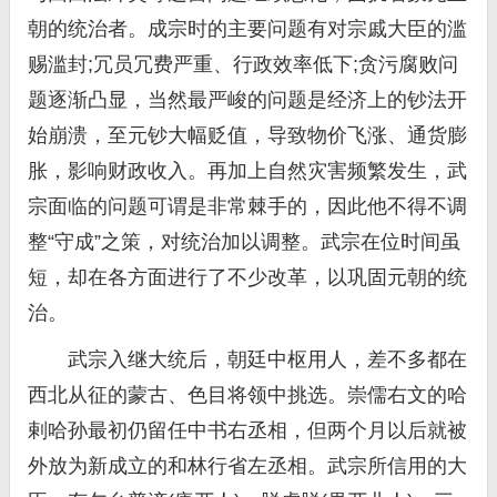
朝的统治者。成宗时的主要问题有对宗戚大臣的滥
赐滥封;冗员冗费严重、行政效率低下;贪污腐败问
题逐渐凸显，当然最严峻的问题是经济上的钞法开
始崩溃，至元钞大幅贬值，导致物价飞涨、通货膨
胀，影响财政收入。再加上自然灾害频繁发生，武
宗面临的问题可谓是非常棘手的，因此他不得不调
整“守成”之策，对统治加以调整。武宗在位时间虽
短，却在各方面进行了不少改革，以巩固元朝的统
治。
武宗入继大统后，朝廷中枢用人，差不多都在
西北从征的蒙古、色目将领中挑选。崇儒右文的哈
剌哈孙最初仍留任中书右丞相，但两个月以后就被
外放为新成立的和林行省左丞相。武宗所信用的大