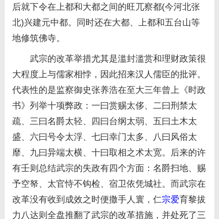
后就下令在上都和大都之间的旺兀察都(今河北张
北)兴建元中都。同时还在大都、上都和五台山等
地修筑佛寺。
武宗的改革举措尤其是滥封滥赏和理财政策很
大程度上与儒家相悖，因此招来汉人儒臣的批评。
代表性的是监察御史张养浩在至大三年曾上《时政
书》列举十项弊政：一曰赏赐太侈、二曰刑禁太
疏、三曰名爵太轻、四曰台纲太弱、五曰土木太
盛、六曰号令太浮、七曰幸门太多、八曰风俗太
靡、九曰异端太横、十曰取相之术太宽。后来的许
有壬则总结武宗的失政有四个方面：名爵扫地、赐
予空帑、太官恃不钩检、宿卫依凭城社。而武宗在
改革没有收到成效之时便撒手人寰，仁
宗爱
育黎拔
力八达则全盘推翻了武宗的改革措施，并处死了三