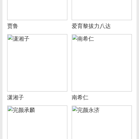
贾鲁
爱育黎拔力八达
潇湘子
南希仁