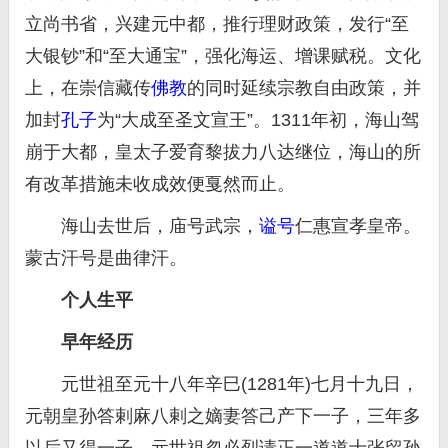
立尚书省，兴建元中都，推行理财政策，发行“至
大银钞”和“至大通宝”，强化海运、增课赋税。文化
上，在崇信藏传
佛教
的同时延续宗教自由政策，并
加封
孔子
为“大成至圣文宣王”。1311年初，海山驾
崩于大都，皇太子爱育黎拔力八达继位，海山的所
有改革措施未收成效便戛然而止。
海山去世后，庙号武宗，
谥号
仁惠宣孝皇帝。
蒙古汗号是曲律汗。
个人生平
早年经历
元世祖至元十八年辛巳(1281年)七月十九日，
元朝皇孙答剌麻八剌之嫡妻答己产下一子，三年多