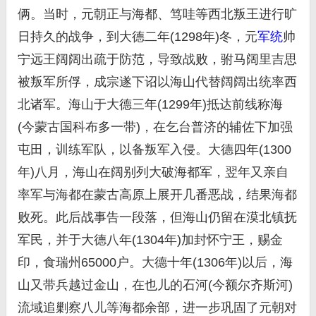
俩。当时，元朝正与海都、笃哇等西北叛王进行旷
日持久的战争，到大德二年(1298年)冬，元
军统
帅
宁远王阔阔出疏于防范，导致战败，驸马阔里吉思
被叛军所俘，成宗遂下诏以海山代替阔阔出统率西
北诸军。海山于大德三年(1299年)抵达前线称海
(今蒙古国科布多一带)，在乞台普济的辅佐下加强
屯田，训练军队，以备叛军入侵。大德四年(1300
年)八月，海山在阔别列大破海都军，翌年又亲自
率军与海都在蒙古高原上展开几番恶战，结果海都
败死。此后战事告一段落，但海山仍留在漠北镇抚
军民，并于大德八年(1304年)加封怀宁王，赐金
印，食瑞州65000户。大德十年(1306年)以后，海
山又带兵越过金山，在也儿的石河(今额尔齐斯河)
流域追剿察八儿等海都余部，进一步巩固了元朝对