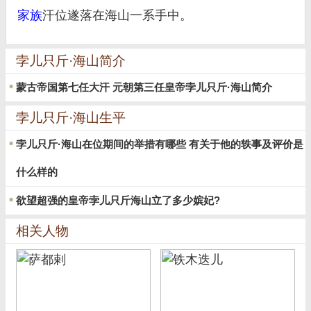
家族
汗位遂落在海山一系手中。
孛儿只斤·海山简介
蒙古帝国第七任大汗 元朝第三任皇帝孛儿只斤·海山简介
孛儿只斤·海山生平
孛儿只斤·海山在位期间的举措有哪些 有关于他的轶事及评价是
什么样的
欲望超强的皇帝孛儿只斤海山立了多少嫔妃?
相关人物