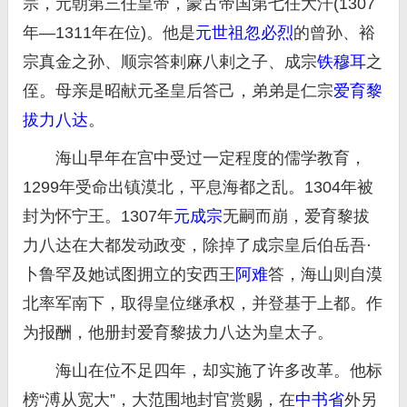
宗，元朝第三任皇帝，蒙古帝国第七任大汗(1307
年—1311年在位)。他是
元世祖
忽必烈
的曾孙、裕
宗真金之孙、顺宗答剌麻八剌之子、成宗
铁穆耳
之
侄。母亲是昭献元圣皇后答己，弟弟是仁宗
爱育黎
拔力八达
。
海山早年在宫中受过一定程度的儒学教育，
1299年受命出镇漠北，平息海都之乱。1304年被
封为怀宁王。1307年
元成宗
无嗣而崩，爱育黎拔
力八达在大都发动政变，除掉了成宗皇后伯岳吾·
卜鲁罕及她试图拥立的安西王
阿难
答，海山则自漠
北率军南下，取得皇位继承权，并登基于上都。作
为报酬，他册封爱育黎拔力八达为皇太子。
海山在位不足四年，却实施了许多改革。他标
榜“溥从宽大”，大范围地封官赏赐，在
中书省
外另