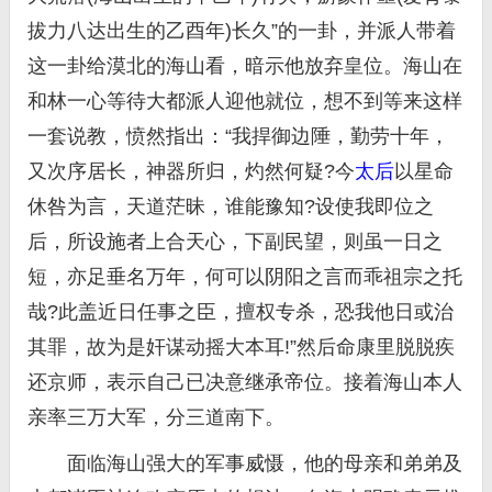
拔力八达出生的乙酉年)长久”的一卦，并派人带着
这一卦给漠北的海山看，暗示他放弃皇位。海山在
和林一心等待大都派人迎他就位，想不到等来这样
一套说教，愤然指出：“我捍御边陲，勤劳十年，
又次序居长，神器所归，灼然何疑?今
太后
以星命
休咎为言，天道茫昧，谁能豫知?设使我即位之
后，所设施者上合天心，下副民望，则虽一日之
短，亦足垂名万年，何可以阴阳之言而乖祖宗之托
哉?此盖近日任事之臣，擅权专杀，恐我他日或治
其罪，故为是奸谋动摇大本耳!”然后命康里脱脱疾
还京师，表示自己已决意继承帝位。接着海山本人
亲率三万大军，分三道南下。
面临海山强大的军事威慑，他的母亲和弟弟及