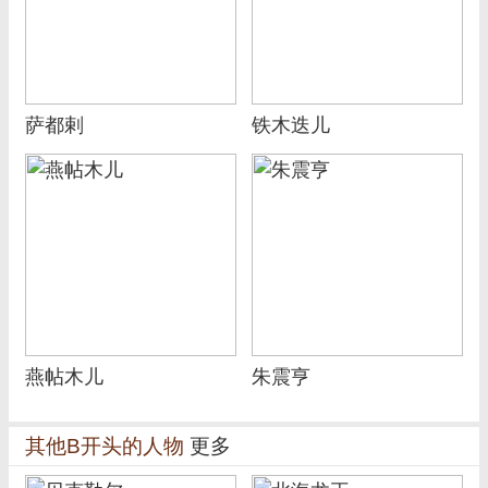
萨都剌
铁木迭儿
燕帖木儿
朱震亨
其他B开头的人物
更多