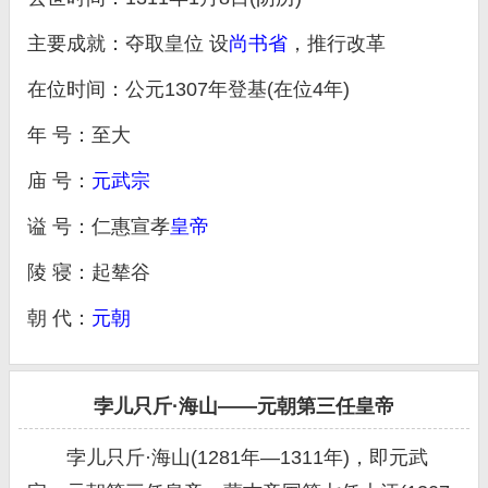
主要成就：夺取皇位 设
尚书省
，推行改革
在位时间：公元1307年登基(在位4年)
年 号：至大
庙 号：
元武宗
谥 号：仁惠宣孝
皇帝
陵 寝：起辇谷
朝 代：
元朝
孛儿只斤·海山——元朝第三任皇帝
孛儿只斤·海山(1281年—1311年)，即元武