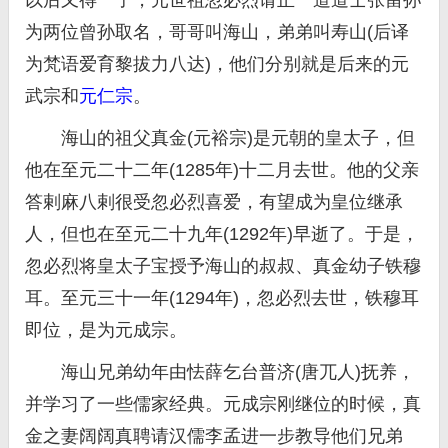
以后又得一子，元世祖忽必烈请正一道道士张留孙
为两位曾孙取名，哥哥叫海山，弟弟叫寿山(后译
为梵语爱育黎拔力八达)，他们分别就是后来的元
武宗和
元仁宗
。
海山的祖父真金(元裕宗)是元朝的皇太子，但
他在至元二十二年(1285年)十二月去世。他的父亲
答剌麻八剌很受忽必烈喜爱，有望成为皇位继承
人，但也在至元二十九年(1292年)早逝了。于是，
忽必烈将皇太子宝授予海山的叔叔、真金幼子铁穆
耳。至元三十一年(1294年)，忽必烈去世，铁穆耳
即位，是为元成宗。
海山兄弟幼年由怯薛乞台普济(唐兀人)抚养，
并学习了一些儒家经典。元成宗刚继位的时候，真
金之妻阔阔真聘请汉儒李孟进一步教导他们兄弟