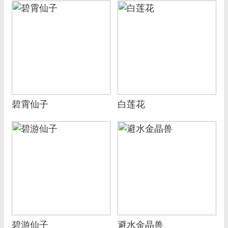
碧霄仙子
白莲花
碧游仙子
避水金晶兽