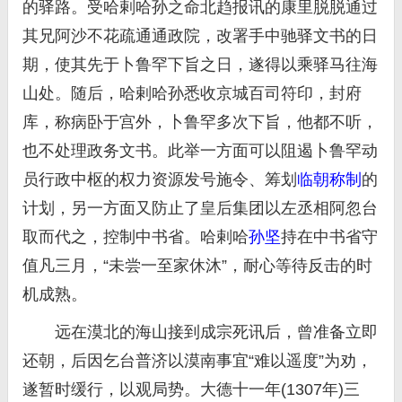
的驿路。受哈剌哈孙之命北趋报讯的康里脱脱通过
其兄阿沙不花疏通通政院，改署手中驰驿文书的日
期，使其先于卜鲁罕下旨之日，遂得以乘驿马往海
山处。随后，哈剌哈孙悉收京城百司符印，封府
库，称病卧于宫外，卜鲁罕多次下旨，他都不听，
也不处理政务文书。此举一方面可以阻遏卜鲁罕动
员行政中枢的权力资源发号施令、筹划
临朝称制
的
计划，另一方面又防止了皇后集团以左丞相阿忽台
取而代之，控制中书省。哈剌哈
孙坚
持在中书省守
值凡三月，“未尝一至家休沐”，耐心等待反击的时
机成熟。
远在漠北的海山接到成宗死讯后，曾准备立即
还朝，后因乞台普济以漠南事宜“难以遥度”为劝，
遂暂时缓行，以观局势。大德十一年(1307年)三