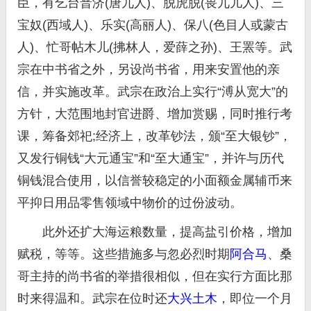
臣，有乞台普济(唐兀人)、脱虎脱(畏兀儿人)、三
宝奴(西域人)、乐实(高丽人)、保八(色目人或蒙古
人)、忙哥帖木儿(拂林人，爱薛之孙)、王罴等。武
宗在中书省之外，另设尚书省，用来安置他的亲
信，并实施改革。武宗在政治上实行“溥从宽大”的
方针，大范围地封官进爵、增加赏赐，同时推行考
课，筹备郊祀;经济上，改革钞法，颁“至大银钞”，
又发行铜钱“大元通宝”和“至大通宝”，并许与历代
铜钱混合使用，以信誉较稳定的小面额金属辅币来
平抑日用品零售领域中物价的过份波动。
此外还扩大海运粮数量，提高盐引价格，增加
赋税，等等。这些措施多与忽必烈时期
阿合马
、桑
哥主持的尚书省的举措很相似，但在实行方面比那
时来得温和。武宗在位时还
大兴土木
，即位一个月