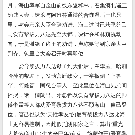
月，海山率军自金山前线东返和林，召集漠北诸王
勋戚大会，诛杀与阿难答通谋的合赤温后王也只
里，与会宗亲大臣合辞劝进。海山这时已获悉答己
与爱育黎拔力八达先至大都，决计在和林窥视动
向，于是谢绝了诸王的劝进，声称要等到宗亲大臣
到齐、忽里台大会召开时再即位。
爱育黎拔力八达母子到大都后，在李孟、哈剌
哈孙的帮助下，发动宫廷政变，一举扳倒了卜鲁
罕、阿难答、阿忽台等人，至此皇位在海山兄弟间
摇摆，诸王阔阔出、牙忽都及爱育黎拔力八达的师
傅李孟等人都劝爱育黎拔力八达不顾海山，自己登
位，答己也认为“天性孝友”的爱育黎拔力八达比海
山更容易控制，因此假托阴阳家之言，算出“重光
大荒落(海山出生的辛巳年)有灾，旃蒙作噩(爱育黎