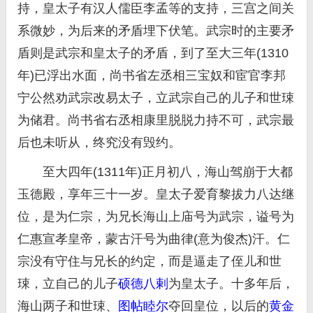
持，皇太子有汉人儒臣李孟等的支持，三宫之间关
系微妙，为后来的矛盾埋下伏笔。武宗时的主要矛
盾则是武宗和皇太子的矛盾，到了至大三年(1310
年)已浮出水面，尚书省左丞相三宝奴和宦官李邦
宁公然劝武宗改易太子，立武宗自己的儿子和世㻋
为储君。尚书省右丞相康里脱脱力持不可，武宗最
后也未听从，终究没有毁约。
至大四年(1311年)正月初八，海山驾崩于大都
玉德殿，享年三十一岁。皇太子爱育黎拔力八达继
位，是为仁宗，为兄长海山上庙号为武宗，谥号为
仁惠宣孝皇帝，蒙古汗号为曲律(意为俊杰)汗。仁
宗没有守住与兄长的约定，而是逼走了侄儿和世
㻋，立自己的儿子
硕德八剌
为皇太子。十多年后，
海山两子和世㻋、
图帖睦尔
夺回皇位，以后的
黄金