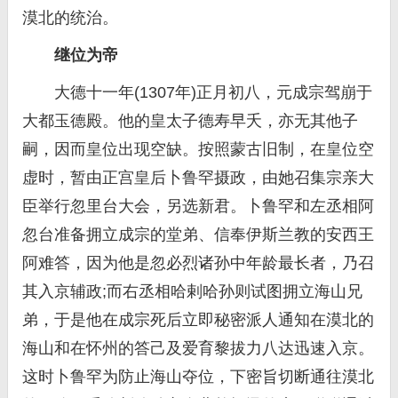
漠北的统治。
继位为帝
大德十一年(1307年)正月初八，元成宗驾崩于
大都玉德殿。他的皇太子德寿早夭，亦无其他子
嗣，因而皇位出现空缺。按照蒙古旧制，在皇位空
虚时，暂由正宫皇后卜鲁罕摄政，由她召集宗亲大
臣举行忽里台大会，另选新君。卜鲁罕和左丞相阿
忽台准备拥立成宗的堂弟、信奉伊斯兰教的安西王
阿难答，因为他是忽必烈诸孙中年龄最长者，乃召
其入京辅政;而右丞相哈剌哈孙则试图拥立海山兄
弟，于是他在成宗死后立即秘密派人通知在漠北的
海山和在怀州的答己及爱育黎拔力八达迅速入京。
这时卜鲁罕为防止海山夺位，下密旨切断通往漠北