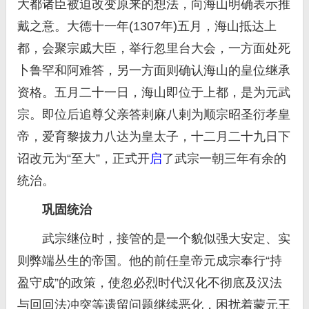
大都诸臣被迫改变原来的想法，向海山明确表示推
戴之意。大德十一年(1307年)五月，海山抵达上
都，会聚宗戚大臣，举行忽里台大会，一方面处死
卜鲁罕和阿难答，另一方面则确认海山的皇位继承
资格。五月二十一日，海山即位于上都，是为元武
宗。即位后追尊父亲答剌麻八剌为顺宗昭圣衍孝皇
帝，爱育黎拔力八达为皇太子，十二月二十九日下
诏改元为“至大”，正式开
启
了武宗一朝三年有余的
统治。
巩固统治
武宗继位时，接管的是一个貌似强大安定、实
则弊端丛生的帝国。他的前任皇帝元成宗奉行“持
盈守成”的政策，使忽必烈时代汉化不彻底及汉法
与回回法冲突等遗留问题继续恶化，困扰着蒙元王