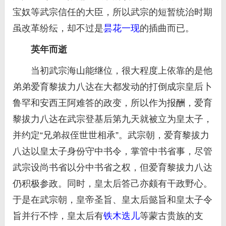
宝奴等武宗信任的大臣，所以武宗的短暂统治时期
虽改革纷纭，却不过是
昙花一现
的插曲而已。
英年而逝
当初武宗海山能继位，很大程度上依靠的是他
弟弟爱育黎拔力八达在大都发动的打倒成宗皇后卜
鲁罕和安西王阿难答的政变，所以作为报酬，爱育
黎拔力八达在武宗登基后第九天就被立为皇太子，
并约定“兄弟叔侄世世相承”。武宗朝，爱育黎拔力
八达以皇太子身份守中书令，掌管中书省事，尽管
武宗设尚书省以分中书省之权，但爱育黎拔力八达
仍积极参政。同时，皇太后答己亦颇有干政野心。
于是在武宗朝，皇帝圣旨、皇太后懿旨和皇太子令
旨并行不悖，皇太后有
铁木迭儿
等蒙古贵族的支