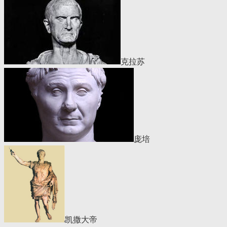
克拉苏
庞培
凯撒大帝