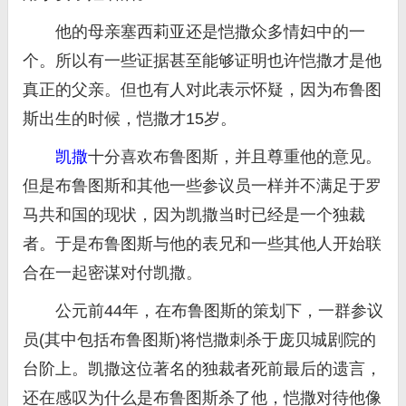
他的母亲塞西莉亚还是恺撒众多情妇中的一
个。所以有一些证据甚至能够证明也许恺撒才是他
真正的父亲。但也有人对此表示怀疑，因为布鲁图
斯出生的时候，恺撒才15岁。
凯撒
十分喜欢布鲁图斯，并且尊重他的意见。
但是布鲁图斯和其他一些参议员一样并不满足于罗
马共和国的现状，因为凯撒当时已经是一个独裁
者。于是布鲁图斯与他的表兄和一些其他人开始联
合在一起密谋对付凯撒。
公元前44年，在布鲁图斯的策划下，一群参议
员(其中包括布鲁图斯)将恺撒刺杀于庞贝城剧院的
台阶上。凯撒这位著名的独裁者死前最后的遗言，
还在感叹为什么是布鲁图斯杀了他，恺撒对待他像