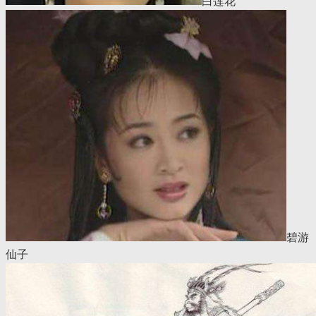
白莲花
碧游
仙子