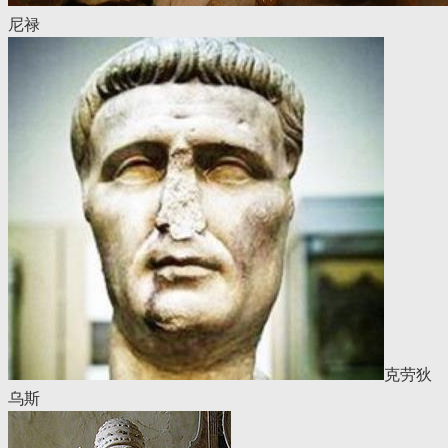
尼禄
克劳狄
乌斯