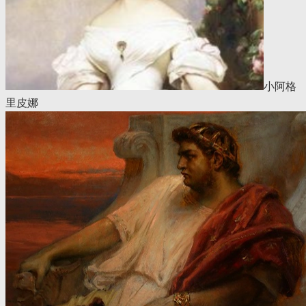
小阿格
里皮娜