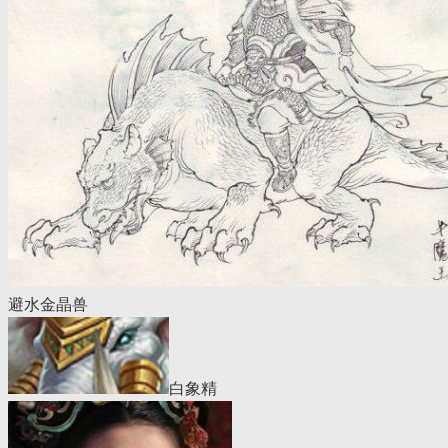
避水金晶兽
白象精