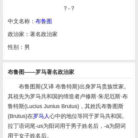
？-？
中文名称：
布鲁图
政治家：著名政治家
性别：男
布鲁图——罗马著名政治家
布鲁图斯(又译 布鲁特斯)出身罗马贵族世家。
其祖先为罗马共和国的缔造者卢修斯·朱尼厄斯·布
鲁特斯(Lucius Junius Brutus)，其姓氏布鲁图斯
(Brutus)在
罗马人
心中的地位等同于罗马共和国。
拉丁语词尾-us为阳词用于男子姓名后，-a为阴词
用于女子姓名后。