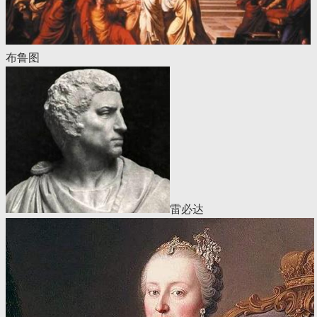
布鲁图
雷必达