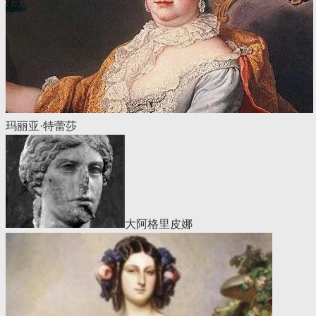
玛丽亚·特蕾莎
大阿格里皮娜