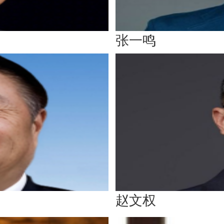
张一鸣
赵文权