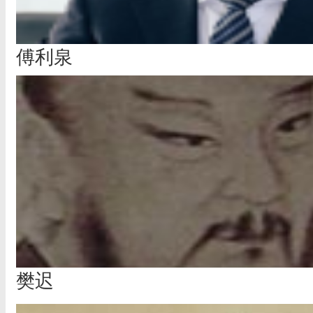
傅利泉
樊迟