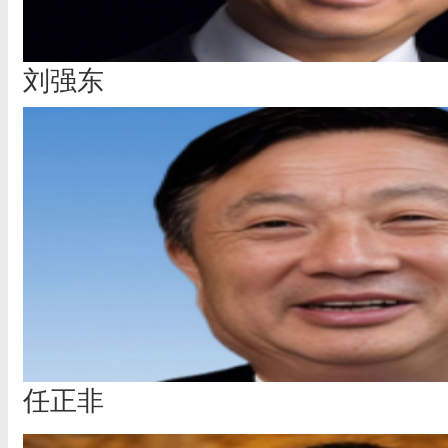
刘强东
任正非