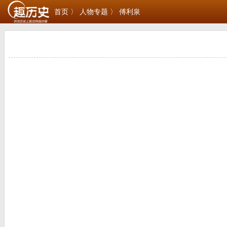
首页 〉
人物专题 〉
傅利泉