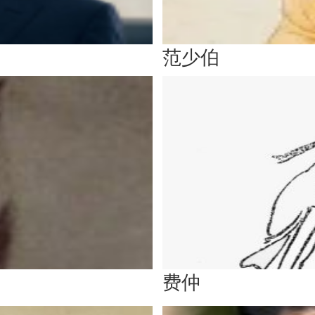
范少伯
费仲