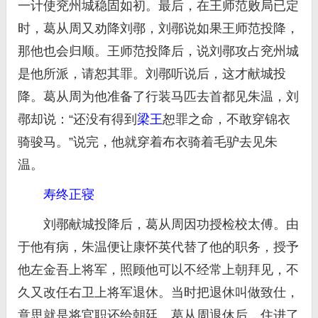
一计使兖州城稳固如初。最后，在王师范败局已定
时，葛从周又劝降刘鄩，刘鄩说如果王师范投降，
那他也会归顺。王师范投降后，说刘鄩攻占兖州城
是他所派，请恕其罪。刘鄩听说后，这才献城投
降。葛从周为他准备了行装马匹去首都见朱温，刘
鄩却说：“还没有得到
梁王
恕罪之命，不敢穿锦衣
骑骏马。”说完，他就穿着布衣骑着毛驴去见朱
温。
寿终正寝
刘鄩献城投降后，葛从周因功授检校太傅。由
于他有病，朱温便让康怀英代替了他的职务，授予
他左金吾上将军，照顾他可以不经常上朝拜见，不
久又改任右卫上将军退休。当时把退休叫做致仕，
意思就是将官职还给朝廷。葛从周退休后，住进了