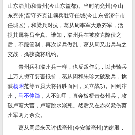
山东淄川)和青州(今山东益都)。当时的兖州(今山
东兖州)留守齐克让领兵驻守任城(今山东省济宁市
任城区)，和梁兵对抗，葛从周率军大败齐军，活
捉其属将吕全真。谁知，淄州兵在被攻克降伏之
后，不服管制，再次起兵做乱，葛从周又出兵与之
交战，擒获骁将巩约。
青州兵和淄州兵一样，也反叛作乱，以步骑兵
上万人扼守要害抵抗，葛从周和朱珍大破敌兵，擒
获
杨昭
范等五员大将得胜而回，又立战功。回到汴
州，
马不停蹄
，人不卸甲，直奔板桥击蔡州兵，攻
破卢瑭大营，卢瑭跳水溺死。然后又在赤岗毙伤蔡
州军两万余众。
葛从周后来又讨伐亳州(今安徽亳州)的谢殷，