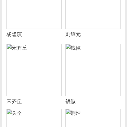
杨隆演
刘继元
宋齐丘
钱俶