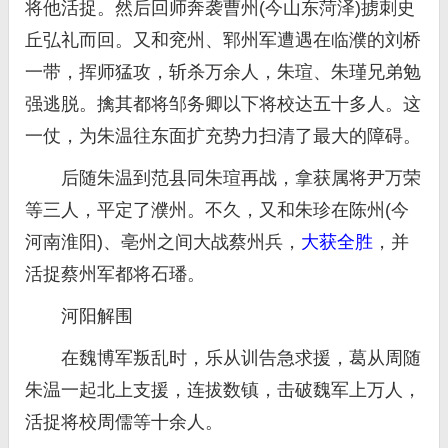
将他活捉。然后回师奔袭曹州(今山东菏泽)掳刺史
丘弘礼而回。又和兖州、郓州军遭遇在临濮的刘桥
一带，挥师猛攻，斩杀万余人，朱瑄、朱瑾兄弟勉
强逃脱。擒其都将邹务卿以下将校达五十多人。这
一仗，为朱温往东面扩充势力扫清了最大的障碍。
后随朱温到范县同朱瑄再战，拿获属将尹万荣
等三人，平定了濮州。不久，又和朱珍在陈州(今
河南淮阳)、亳州之间大战蔡州兵，
大获全胜
，并
活捉蔡州军都将石璠。
河阳解围
在魏博军叛乱时，乐从训告急求援，葛从周随
朱温一起北上支援，连拔数镇，击破魏军上万人，
活捉将校周儒等十余人。