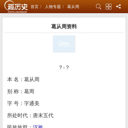
首页 〉
人物专题 〉
葛从周
葛从周资料
？-？
本 名：葛从周
别 称：葛周
字 号：字通美
所处时代：唐末五代
民族族群：
汉族