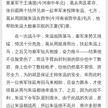
黄巢军于王满渡(今河南中牟北)，葛从周及霍存、
张归霸两个结拜兄弟一起率军来投降朱温。七月，
葛从周跟随朱温在西华(今河南省西华县)屯兵，他
帮助朱温大败秦宗权的王夏(军)寨。
在一次战斗中，朱温临阵落马，秦军来势又很
猛，情况十分危急，葛从周挺身而出，扶起朱温上
马，之后又与秦军短兵相接，奋力格斗——结果他
不仅脸受伤了，而且手臂由肘到肩的部分也中了数
箭、身上也中了数枝枪矛，但他仍然毫不畏惧、拼
尽全力，为的就是保证主帅朱温的安全。幸而此时
另一位将军张延寿回马来相助，且奋力厮杀，才使
得葛从周与朱温都侥幸逃生了。之后，因为此役不
利，朱温下令军队退到溵水。由于此战的失误，差
点让朱温都战死，所以朱温很不高兴，将许多部将