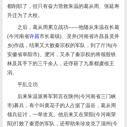
都削职了，但只有奋力营救朱温的葛从周、张延寿
升迁为了大校。
之后，葛从周累立战功——他随从朱温在长葛
(今河南省
许昌
市长葛镇)、灵井(河南省许昌县灵井
乡)作战，结果又大败秦宗权的军队，到了斤沟(今
安徽省阜阳市)、淝河，又杀了秦宗权的将领殷铁
林及其手下的三千余人，还俘获了九寨都虞侯王
涓。
平乱立功
后来朱温派将军郭言在陕州(今河南省三门峡
市)募兵，有个叫黄花子的人占据了温谷，葛从周
领兵征讨，一举攻克。他后来又在荥阳(今河南荥
阳)打败了秦贤的军队，还帮助朱珍攻克了淄州(今