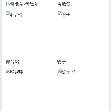
格雷戈尔·孟德尔
古腾堡
郭台铭
管子