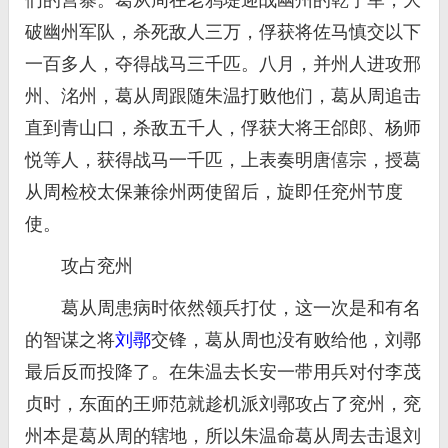
们的营寨。葛从周在老鸦堤迎战幽州的乾宁军，大
破幽州军队，杀死敌人三万，俘获将佐马慎交以下
一百多人，夺得战马三千匹。八月，并州人进攻邢
州、洺州，葛从周跟随朱温打败他们，葛从周追击
直到青山口，杀敌五千人，俘获大将王郃郎、杨师
悦等人，获得战马一千匹，上表奏明唐僖宗，授葛
从周检校太保兼徐州两使留后，旋即任兖州节度
使。
攻占兖州
葛从周患病时依然领兵打仗，这一次是和有名
的智谋之将
刘鄩
交锋，葛从周也没有败给他，刘鄩
最后反而投降了。在朱温去长安一带用兵对付李茂
贞时，东面的王师范就趁机派刘鄩攻占了兖州，兖
州本是葛从周的辖地，所以朱温命葛从周去击退刘