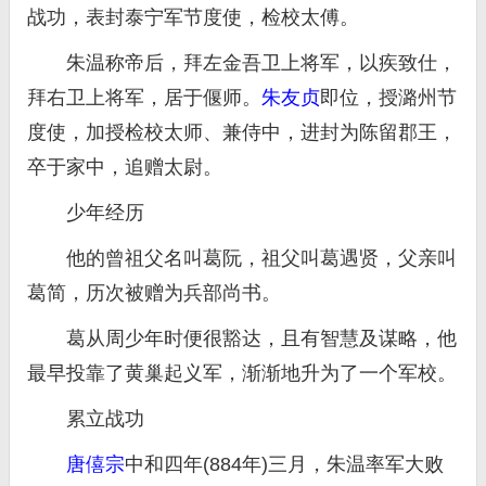
战功，表封泰宁军节度使，检校太傅。
朱温称帝后，拜左金吾卫上将军，以疾致仕，
拜右卫上将军，居于偃师。
朱友贞
即位，授潞州节
度使，加授检校太师、兼侍中，进封为陈留郡王，
卒于家中，追赠太尉。
少年经历
他的曾祖父名叫葛阮，祖父叫葛遇贤，父亲叫
葛简，历次被赠为兵部尚书。
葛从周少年时便很豁达，且有智慧及谋略，他
最早投靠了黄巢起义军，渐渐地升为了一个军校。
累立战功
唐僖宗
中和四年(884年)三月，朱温率军大败