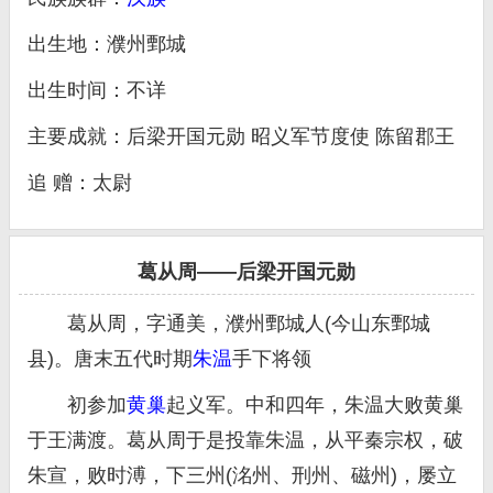
出生地：濮州鄄城
出生时间：不详
主要成就：后梁开国元勋 昭义军节度使 陈留郡王
追 赠：太尉
葛从周——后梁开国元勋
葛从周，字通美，濮州鄄城人(今山东鄄城
县)。唐末五代时期
朱温
手下将领
初参加
黄巢
起义军。中和四年，朱温大败黄巢
于王满渡。葛从周于是投靠朱温，从平秦宗权，破
朱宣，败时溥，下三州(洺州、刑州、磁州)，屡立