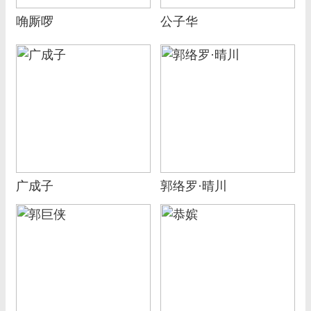
唃厮啰
公子华
广成子
郭络罗·晴川