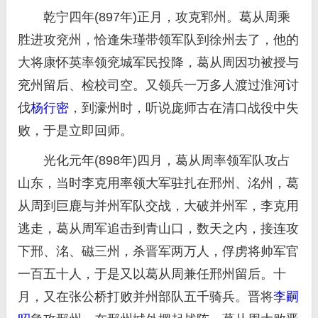
乾宁四年(897年)正月，攻克郓州。葛从周乘
胜进攻兖州，恰逢朱瑾带领军队到徐州去了，他的
大将康怀英率领兖城军民投降，葛从周因功被授与
兖州留后、检校司空。又领兵一万多人渡过淮河讨
伐
杨行密
，到濠州时，听说庞师古在清口战役中失
败，于是立即回师。
光化元年(898年)四月，葛从周率领军队攻占
山东，当时李克用率领大军驻扎在邢州、洺州，葛
从周到巨鹿与并州军队交战，大破并州军，李克用
逃走，葛从周军追击到青山口，数天之内，接连攻
下邢、洺、磁三州，杀晋军两万人，俘虏将帅军官
一百五十人，于是又以葛从周兼任邢州留后。十
月，又在张公桥打败并州部队五千骑兵。晋将
李嗣