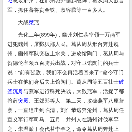
昭
急攻邢州，在邢州城外摆起战阵，葛从周大败晋
军，抓住蕃将贲金铁、慕容腾等一百多人。
大战
桀
燕
光化二年(899年)，幽州刘仁恭率领十万燕军
进犯魏州，屠戮贝郡人民。葛从周从邢台奔赴魏
州，幽州军队突破上水关，进攻馆陶门，葛从周与
贺德伦率领五百骑兵出战，对守卫馆陶门的兵士
说：“前有强敌，我们不会再活着回来了!”命令守门
兵士在他们身后关上馆陶门。葛从周等五百壮士
破
釜沉舟
与燕军进行殊死决战，大败燕军，活捉了都
将薛
突厥
、王郐郎等人。第二天，攻破燕军八座营
寨，一直追击到临清，刘仁恭逃奔沧州，葛从周任
宣义军行军司马。五月，并州人在潞州讨伐李罕
之，朱温派丁会代替李罕之，命令葛从周奔赴上