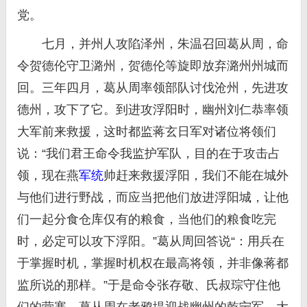
党。
七月，并州人攻陷泽州，朱温召回葛从周，命
令贺德伦守卫潞州，贺德伦等旋即放弃潞州州城而
回。三年四月，葛从周率领部队讨伐沧州，先进攻
德州，攻下了它。到进攻浮阳时，幽州刘仁恭率领
大军前来救援，这时都监蒋玄日军对诸位将领们
说：“我们君王命令我监护军队，目的在于攻击占
领，现在燕
军统
帅赶来救援浮阳，我们不能在城外
与他们进行野战，而应当把他们放进浮阳城，让他
们一起分食仓库仅有的粮食，当他们的粮食吃完
时，必定可以攻下浮阳。”葛从周回答说“：用兵在
于掌握时机，掌握时机权在最高将领，并非像蒋都
监所说的那样。”于是命令张存敬、氏叔琮守住他