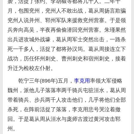
袭，活捉了张约、李胡椒等都将几十人。二年十
月，包围兖州，兖州人不敢出战，葛从周扬言欺骗
兖州人说并州、郓州军队来援救兖州营寨。于是领
兵奔向高吴，半夜再偷偷潜回兖州营寨。朱瑾果然
出兵进攻城外战壕，葛从周军士突然出击，一路杀
死一千多人，活捉了都将孙汉筠。葛从周接连立下
战功，历任怀州刺史、曹州刺史和宿州刺史，接着
升迁为检校左仆射。
乾宁三年(896年)五月，
李克用
率领大军侵略
魏州，派他儿子落落率两千骑兵屯驻洹水，葛从周
带着骑兵、步兵两千人攻击他们，几乎将他们全部
杀死，在阵前活捉了落落，李克用悲号哭泣着撤
回。于是葛从周从洹水与庞师古渡过黄河攻击郓
州。