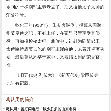
乡间的一栋别墅里养老去了。后又授他太子太师的
荣誉称号。
乾化三年(913年)，朱友贞继位，授葛从周潞
州节度使之职，不必上任，在家里只管享受其俸
禄。再加授检校太师、兼侍中，进封为陈留郡王，
命侍臣持旌节去他的别墅里赐给他，以表其卓著功
勋。最后葛从周卒于家中，又被赠太尉的荣誉官
衔。
《旧五代史·列传六》《新五代史·梁臣传第
九》有记载。
葛从周的简介
葛从周：善打闪电战、以少胜多的山东名将