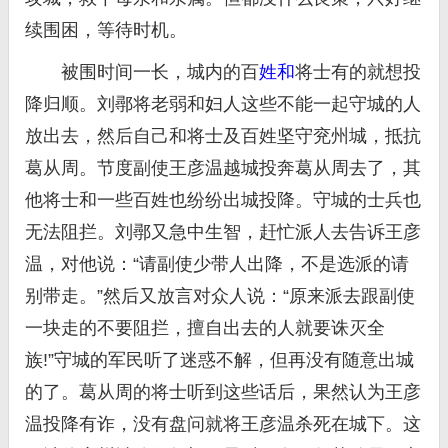
续围困，等待时机。
被围时间一长，城内的百
姓和
将士有的就想投
降归顺。刘鄩将老弱和妇人这些不能一起守城的人
放出去，然后自己和将士及百姓坚守兖州城，抵抗
葛从周。节度副使王彦温越城投奔葛从周去了，其
他将士和一些百姓也纷纷出城投降。守城的士兵也
无法阻拦。刘鄩又急中生智，赶忙派人去告诉王彦
温，对他说：“请副使少带人出降，不是选派的请
别带走。”然后又放言对众人说：“原来派去跟副使
一块走的不要阻拦，擅自出去的人就要诛灭全
族!”守城的军民听了迷惑不解，但再没有随意出城
的了。葛从周的将士听到这些话后，果然认为王彦
温投降有诈，没有盘问就将王彦温杀死在城下。这