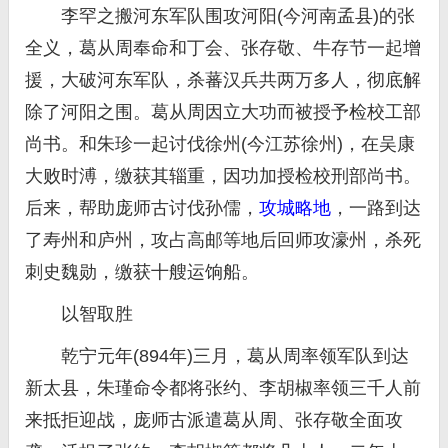
李罕之搬河东军队围攻河阳(今河南孟县)的张
全义，葛从周奉命和丁会、张存敬、牛存节一起增
援，大破河东军队，杀蕃汉兵共两万多人，彻底解
除了河阳之围。葛从周因立大功而被授予检校工部
尚书。和朱珍一起讨伐徐州(今江苏徐州)，在吴康
大败时溥，缴获其辎重，因功加授检校刑部尚书。
后来，帮助庞师古讨伐孙儒，
攻城略地
，一路到达
了寿州和庐州，攻占高邮等地后回师攻濠州，杀死
刺史魏勋，缴获十艘运饷船。
以智取胜
乾宁元年(894年)三月，葛从周率领军队到达
新太县，朱瑾命令都将张约、李胡椒率领三千人前
来抵拒迎战，庞师古派遣葛从周、张存敬全面攻