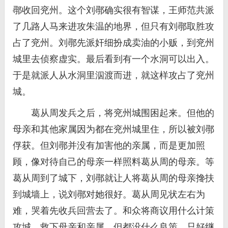
鄩收回兖州。这个刘鄩确实很有智谋，王师范共派
了几路人马来进攻朱温的地界，但只有刘鄩取胜攻
占了兖州。刘鄩先派奸细扮成卖油的小贩，到兖州
城里去侦察虚实。最后看到有一个水洞可以出入。
于是就派人从水洞里泅渡而进，就这样攻占了兖州
城。
葛从周发兵之后，将兖州城围困起来。但他的
母亲和其他家属因为都在兖州城里住，所以被刘鄩
俘获。但刘鄩并没有加害他的亲属，而是更加照
顾，像对待自己的母亲一样照料葛从周的母亲。等
葛从周到了城下，刘鄩就让人将葛从周的母亲搀扶
到城墙上，说刘鄩对她很好。葛从周见状左右为
难，哭着先收兵回营去了。和众将商议用什么计策
攻城，救下母亲和亲属。但都没什么良策，只好继