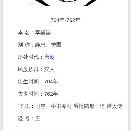
704年-762年
本 名：李辅国
别 称：静忠、护国
所处时代：
唐朝
民族族群：汉人
出生时间：704年
去世时间：762年
官 职：司空、中书令封 爵博陆郡王追 赠太傅
谥 号：丑