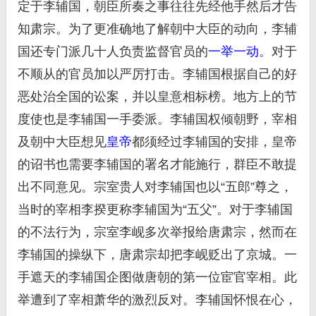
定于李辅国，朝臣所奏之事往往先经他手然后才告
知肃宗。为了更准确地了解朝中大臣的动向，李辅
国还专门派几十人负责监督官员的
一举一动
。对于
不顺从的官员加以严厉打击。李辅国根据自己的好
恶处治全国的讼案，并以皇意相标榜。地方上的节
度使也是李辅国一手委派。李辅国权倾朝野，宰相
及朝中大臣想见
皇帝
都须经过李辅国的安排，皇帝
的诏书也需要李辅国的署名才能施行，群臣不敢提
出不同意见。宗室贵人对李辅国也以“五郎”尊之，
当时的宰相李揆更称李辅国为“五父”。对于李辅国
的不法行为，宗室李岘多次举报给唐肃宗，然而在
李辅国的操纵下，唐肃宗却把李岘贬出了京城。一
手遮天的李辅国企图做唐朝的第一位宦官宰相。此
举遭到了宰相萧华的激烈反对。李辅国怀恨在心，