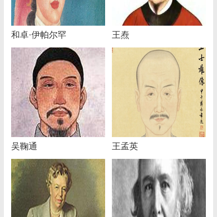
和卓·伊帕尔罕
王焘
吴鞠通
王孟英