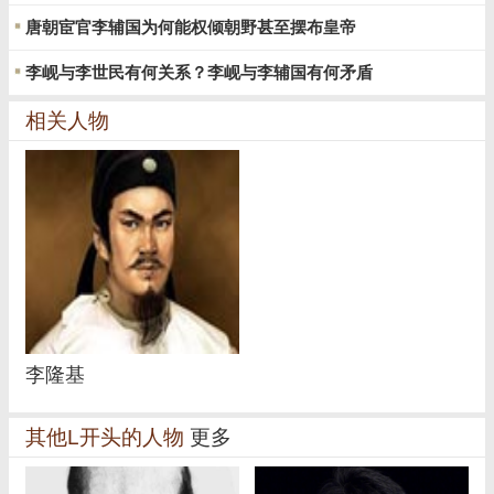
唐朝宦官李辅国为何能权倾朝野甚至摆布皇帝
李岘与李世民有何关系？李岘与李辅国有何矛盾
相关人物
李隆基
其他L开头的人物
更多