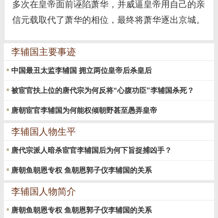
多次在皇帝面前诬陷萧华，并威逼皇帝用自己的亲
信元载取代了萧华的相位，最终将萧华逐出京城。
李辅国主要事迹
中国最丑太监李辅国 拥立两位皇帝后杀皇后
被宦官扶上位的唐代宗为何反将“心腹功臣”李辅国杀死？
唐朝宦官李辅国为何能权倾朝野甚至愚弄皇帝
李辅国人物生平
唐代宗派人暗杀宦官李辅国后为何下旨捉捕凶手？
唐朝鱼朝恩专权 鱼朝恩郭子仪李辅国的关系
李辅国人物简介
唐朝鱼朝恩专权 鱼朝恩郭子仪李辅国的关系