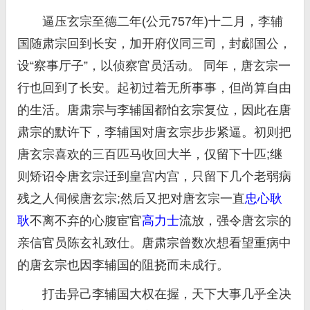
逼压玄宗至德二年(公元757年)十二月，李辅
国随肃宗回到长安，加开府仪同三司，封郕国公，
设“察事厅子”，以侦察官员活动。 同年，唐玄宗一
行也回到了长安。起初过着无所事事，但尚算自由
的生活。唐肃宗与李辅国都怕玄宗复位，因此在唐
肃宗的默许下，李辅国对唐玄宗步步紧逼。初则把
唐玄宗喜欢的三百匹马收回大半，仅留下十匹;继
则矫诏令唐玄宗迁到皇宫内宫，只留下几个老弱病
残之人伺候唐玄宗;然后又把对唐玄宗一直
忠心耿
耿
不离不弃的心腹宦官
高力士
流放，强令唐玄宗的
亲信官员陈玄礼致仕。唐肃宗曾数次想看望重病中
的唐玄宗也因李辅国的阻挠而未成行。
打击异己李辅国大权在握，天下大事几乎全决