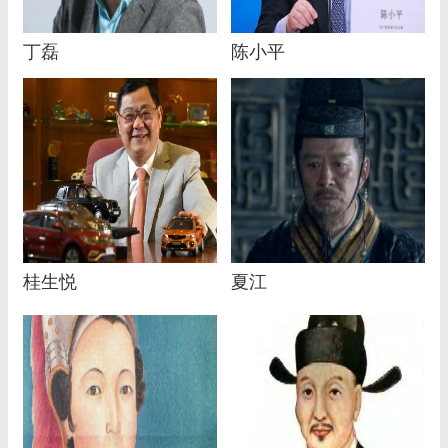
丁磊
陈小平
桂生悦
夏江