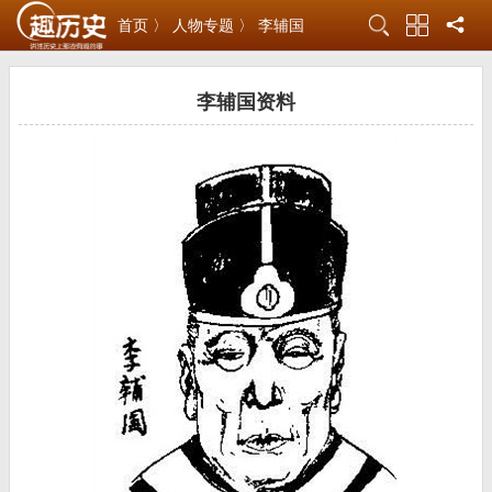
首页 〉
人物专题 〉
李辅国
李辅国资料