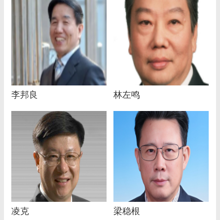
李邦良
林左鸣
凌克
梁稳根