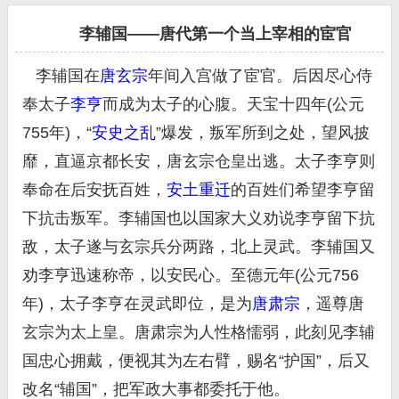
李辅国——唐代第一个当上宰相的宦官
李辅国在
唐玄宗
年间入宫做了宦官。后因尽心侍
奉太子
李亨
而成为太子的心腹。天宝十四年(公元
755年)，“
安史之乱
”爆发，叛军所到之处，望风披
靡，直逼京都长安，唐玄宗仓皇出逃。太子李亨则
奉命在后安抚百姓，
安土重迁
的百姓们希望李亨留
下抗击叛军。李辅国也以国家大义劝说李亨留下抗
敌，太子遂与玄宗兵分两路，北上灵武。李辅国又
劝李亨迅速称帝，以安民心。至德元年(公元756
年)，太子李亨在灵武即位，是为
唐肃宗
，遥尊唐
玄宗为太上皇。唐肃宗为人性格懦弱，此刻见李辅
国忠心拥戴，便视其为左右臂，赐名“护国”，后又
改名“辅国”，把军政大事都委托于他。