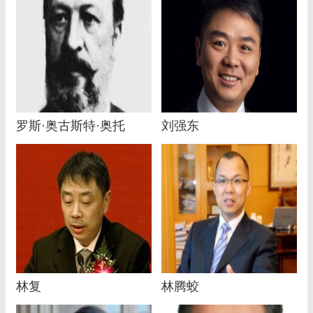
罗斯·奥古斯特·奥托
刘强东
林复
林腾蛟