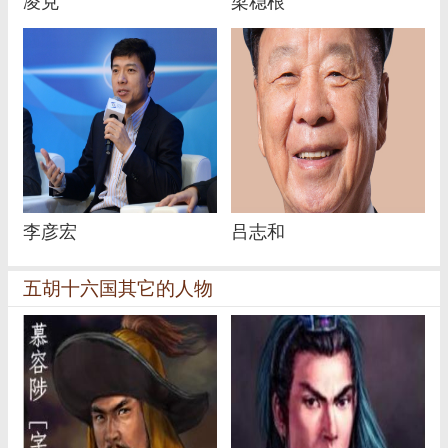
凌克
梁稳根
李彦宏
吕志和
五胡十六国其它的人物