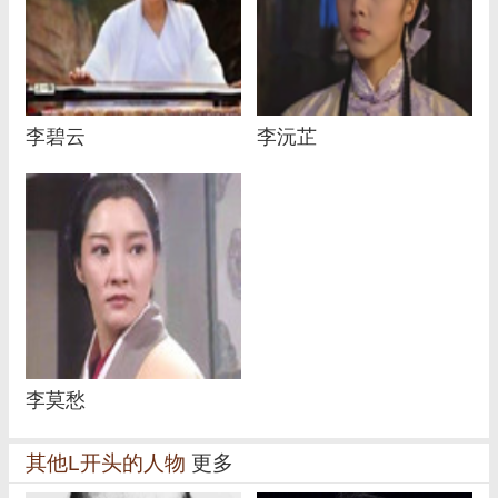
李碧云
李沅芷
李莫愁
其他L开头的人物
更多