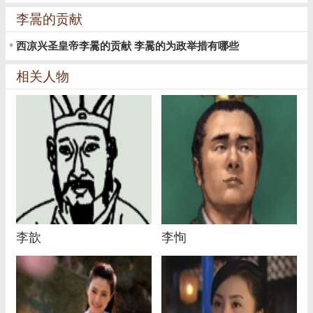
李暠的贡献
西凉兴圣皇帝李暠的贡献 李暠的为政举措有哪些
相关人物
李歆
李恂