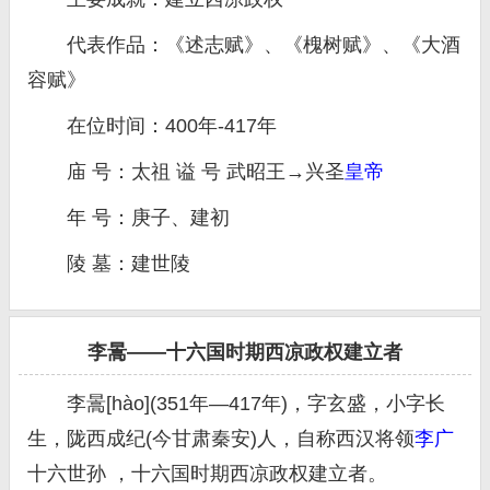
代表作品：《述志赋》、《槐树赋》、《大酒
容赋》
在位时间：400年-417年
庙 号：太祖 谥 号 武昭王→兴圣
皇帝
年 号：庚子、建初
陵 墓：建世陵
李暠——十六国时期西凉政权建立者
李暠[hào](351年—417年)，字玄盛，小字长
生，陇西成纪(今甘肃秦安)人，自称西汉将领
李广
十六世孙 ，十六国时期西凉政权建立者。