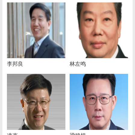
李邦良
林左鸣