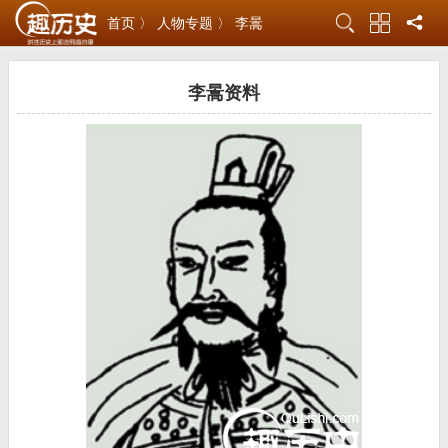
首页 〉
人物专题 〉
李暠
李暠资料