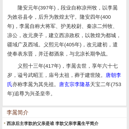
隆安元年(397年)，段业自称凉州牧，以李暠
为效谷县令，后升为敦煌太守。隆安四年(400
年)，李暠自称大将军、护羌校尉、秦凉二州牧、
凉公，改元庚子，建立西凉政权，以敦煌为都城，
疆域广及西域。义熙元年(405年)，改元建初，遣
使奉表东晋，并迁都酒泉，与北凉长期争战。
义熙十三年(417年)，李暠去世，享年六十七
岁，谥号武昭王，庙号太祖，葬于建世陵。
唐朝
李
氏
亦称李暠为其先祖。
唐玄宗
李隆基
天宝二年(753
年)追尊为兴圣皇帝。
李暠简介
西凉后主李歆的父亲是谁 李歆父亲李暠生平简介