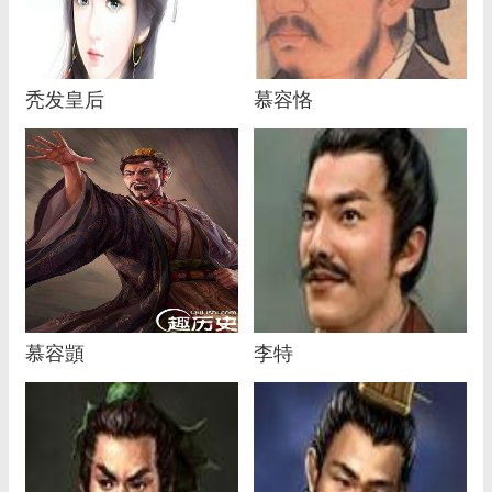
秃发皇后
慕容恪
慕容顗
李特