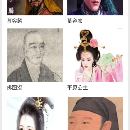
慕容麟
慕容农
佛图澄
平原公主