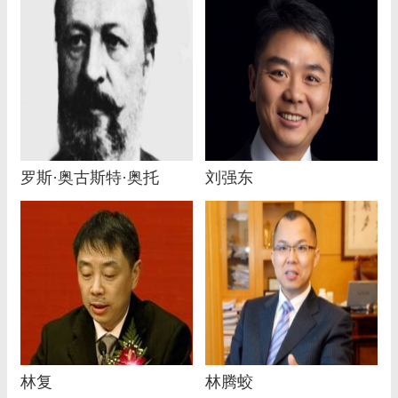
罗斯·奥古斯特·奥托
刘强东
林复
林腾蛟