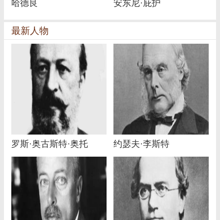
哈德良
安东尼·庇护
最新人物
罗斯·奥古斯特·奥托
约瑟夫·李斯特