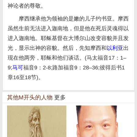
神论者的尊敬。
摩西继承他为领袖的是嫩的儿子约书亚。摩西
虽然生前无法进入迦南地，但是他在死后灵魂得以
进入迦南地。耶稣基督在大博尔山改变容貌并且发
光，显示出神的容貌。然后，先知摩西和
以利亚
出
现在他两旁，耶稣和他们谈话。(马太福音17：1–
9;
马可
福音9：2-8;路加福音9：28–36;彼得后书1
章16至18节)。
其他M开头的人物
更多