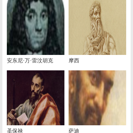
安东尼·万·雷汶胡克
摩西
圣保禄
萨迪