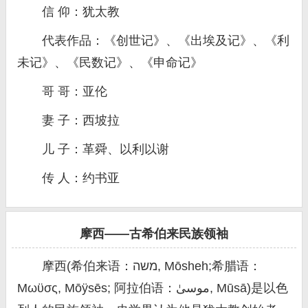
信 仰：犹太教
代表作品：《创世记》、《出埃及记》、《利
未记》、《民数记》、《申命记》
哥 哥：亚伦
妻 子：西坡拉
儿 子：革舜、以利以谢
传 人：约书亚
摩西——古希伯来民族领袖
摩西(希伯来语：משה, Mōsheh;希腊语：
Μωϋσς, Mōÿsēs; 阿拉伯语：موسىٰ, Mūsā)是以色