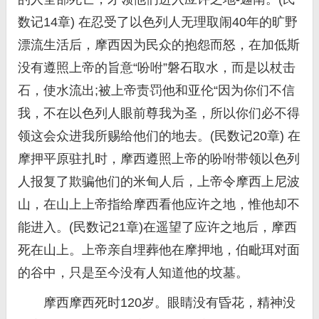
数记14章) 在忍受了以色列人无理取闹40年的旷野
漂流生活后，摩西因为民众的抱怨而怒，在加低斯
没有遵照上帝的旨意“吩咐”磐石取水，而是以杖击
石，使水流出;被上帝责罚他和亚伦“因为你们不信
我，不在以色列人眼前尊我为圣，所以你们必不得
领这会众进我所赐给他们的地去。(民数记20章) 在
摩押平原驻扎时，摩西遵照上帝的吩咐带领以色列
人报复了欺骗他们的米甸人后，上帝令摩西上尼波
山，在山上上帝指给摩西看他应许之地，惟他却不
能进入。(民数记21章)在遥望了应许之地后，摩西
死在山上。上帝亲自埋葬他在摩押地，伯毗珥对面
的谷中，只是至今没有人知道他的坟墓。
摩西摩西死时120岁。眼睛没有昏花，精神没