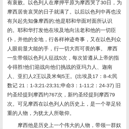
有衰败。以色列人在摩押平原为摩西哭了30日，为
摩西居丧哀哭的日子就满了。以后以色列中再也没
有兴起先知像摩西的;他是耶和华面对面所认识
的。耶和华打发他在埃及地向法老和他的一切臣
仆，并他的全地，行各样神迹奇事，又在以色列众
人眼前显大能的手，行一切大而可畏的事。 摩西
一生带领以色列人征战5次，每次皆遵从上帝的指
令得胜!他们迎战向他们挑战的亚玛力人、迦南
人、亚扪人2王以及米甸5王。(出埃及17：8-4;民
数记 21：1-3;21-23;31;申命3：1-11;2：24-37) 旧
约圣经提到摩西约767次，新约圣经提到摩西79
次。可见摩西在以色列人的历史上，是一个举足轻
重的人物，为犹太人所敬仰。
摩西他是历史上一个伟大的人物，带领一群奴