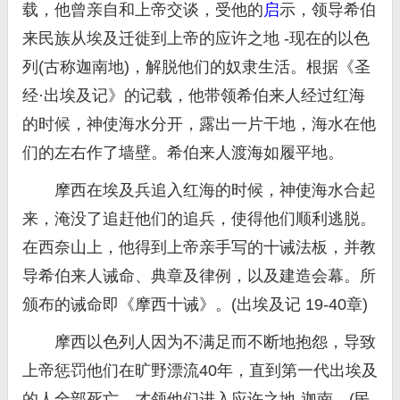
载，他曾亲自和上帝交谈，受他的
启
示，领导希伯
来民族从埃及迁徙到上帝的应许之地 -现在的以色
列(古称迦南地)，解脱他们的奴隶生活。根据《圣
经·出埃及记》的记载，他带领希伯来人经过红海
的时候，神使海水分开，露出一片干地，海水在他
们的左右作了墙壁。希伯来人渡海如履平地。
摩西在埃及兵追入红海的时候，神使海水合起
来，淹没了追赶他们的追兵，使得他们顺利逃脱。
在西奈山上，他得到上帝亲手写的十诫法板，并教
导希伯来人诫命、典章及律例，以及建造会幕。所
颁布的诫命即《摩西十诫》。(出埃及记 19-40章)
摩西以色列人因为不满足而不断地抱怨，导致
上帝惩罚他们在旷野漂流40年，直到第一代出埃及
的人全部死亡，才领他们进入应许之地-迦南。(民