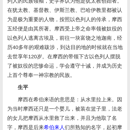
列人的民族领袖，史学界认为他是犹太教创始者。
在犹太教、基督教、伊斯兰教、巴哈伊教里都被认
为是极为重要的人物，按照以色列人的传承，摩西
五经便是由其所著。摩西受上帝之命率领被奴役的
以色列人逃离古埃及，前往一块富饶之地迦南，经
历40多年的艰难跋涉，到达目的地的时候就在当地
去世享年120岁。在摩西的带领下古以色列人摆脱
了被奴役的悲惨命运，学会遵守十诫，并成为历史
上首个尊奉一神宗教的民族。
生平
摩西在希伯来语的意思是：从水里拉上来。因
为当时摩西还只是一个婴儿，被装在篮子里，法老
的女儿把摩西从水里救了出来，并且为他取了名
字，摩西是后来
希伯来人
们所熟知的名字，起初摩