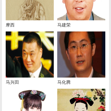
摩西
马建荣
马兴田
马化腾