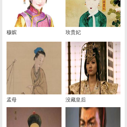
穆嫔
玫贵妃
孟母
没藏皇后