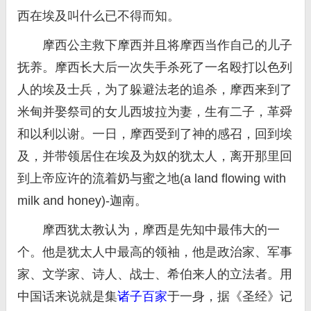
西在埃及叫什么已不得而知。
摩西公主救下摩西并且将摩西当作自己的儿子
抚养。摩西长大后一次失手杀死了一名殴打以色列
人的埃及士兵，为了躲避法老的追杀，摩西来到了
米甸并娶祭司的女儿西坡拉为妻，生有二子，革舜
和以利以谢。一日，摩西受到了神的感召，回到埃
及，并带领居住在埃及为奴的犹太人，离开那里回
到上帝应许的流着奶与蜜之地(a land flowing with
milk and honey)-迦南。
摩西犹太教认为，摩西是先知中最伟大的一
个。他是犹太人中最高的领袖，他是政治家、军事
家、文学家、诗人、战士、希伯来人的立法者。用
中国话来说就是集
诸子百家
于一身，据《圣经》记