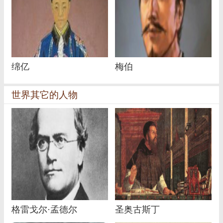
绵亿
梅伯
世界其它的人物
格雷戈尔·孟德尔
圣奥古斯丁