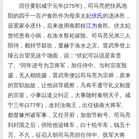
历任要职咸宁元年(275年)，司马亮把扶风池
阳的四千一百户食邑作为母亲太妃
伏氏
的汤沐邑，
设置家令丞仆，后来改用南郡枝
江为
食邑。伏太妃
曾经患有小病，在洛水祭祀祓除。司马亮兄弟三人
陪侍，都持节鼓吹，显赫于洛水之滨。晋武帝登上
陵云台望见这个场面，说：“伏妃可以说是富贵
了。”同年进号为卫将军，加任侍中。当时宗室殷
盛，无人相统摄，晋武帝便以司马亮为宗师，原来
的官职如故，让他训导观察，凡有不遵守礼义制度
的宗室，小事以道义纠正，大事随时奏明天子。咸
宁三年(277年)，改封汝南王，出任镇南大将军、
都督豫州诸军事，又任开府，加假节称号。司马亮
到封国之后，供给他追锋车，白十轮牛车，钱五十
万。不久，征召入朝司马亮担任侍中、抚军大将