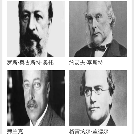
罗斯·奥古斯特·奥托
约瑟夫·李斯特
弗兰克
格雷戈尔·孟德尔