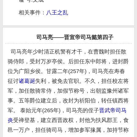
相关事件：
八王之乱
司马亮——晋宣帝司马懿第四子
司马亮年少时清正机警有才干，在曹魏时担任散
骑侍郎，受封万岁亭侯。后担任东中郎将，进封爵
位为广阳乡侯。甘露二年(257年)，司马亮在寿春
征讨
诸葛诞
失利，被免去官职。不久，担任校左将
军，加任散骑常侍，加假节称号，出朝监豫州诸军
事。五等爵位建立后，改封为祈阳伯，转任镇西将
军。 泰始元年(265年)，司马亮的侄子
晋武帝
司马
炎
受禅登基，建立西晋政权，封他为扶风郡王，食
邑一万户，担任骑司马，增加参军掾属，加持节称