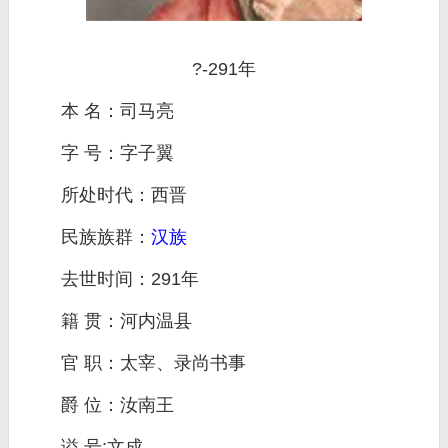
?-291年
本 名：司马亮
字 号：字子翼
所处时代：西晋
民族族群：
汉族
去世时间：291年
籍 贯：河内温县
官 职：太宰、录尚书事
爵 位：汝南王
谥 号:文成