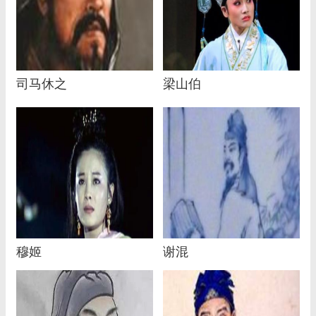
司马休之
梁山伯
穆姬
谢混