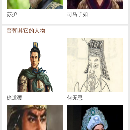
苏护
司马子如
晋朝其它的人物
徐道覆
何无忌