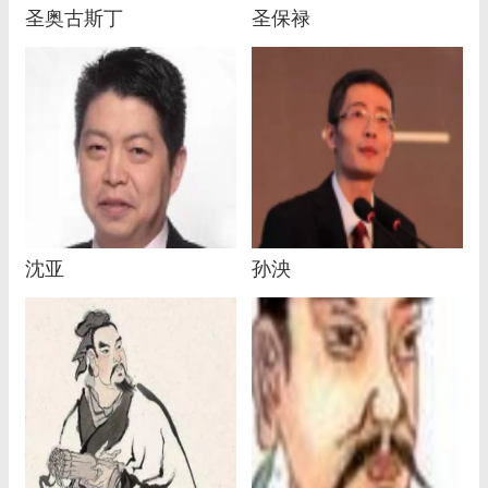
圣奥古斯丁
圣保禄
沈亚
孙泱