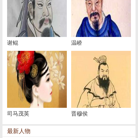
谢鲲
温峤
司马茂英
晋穆侯
最新人物