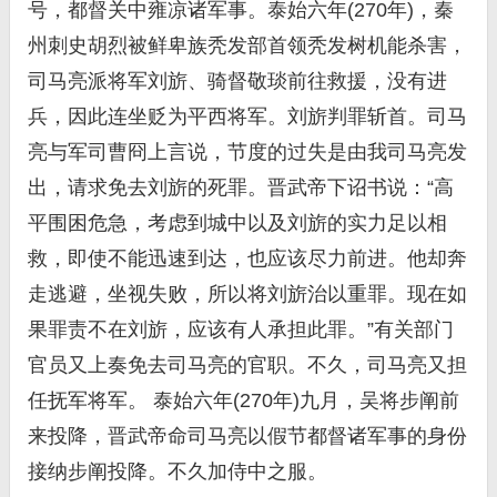
号，都督关中雍凉诸军事。泰始六年(270年)，秦
州刺史胡烈被鲜卑族秃发部首领秃发树机能杀害，
司马亮派将军刘旂、骑督敬琰前往救援，没有进
兵，因此连坐贬为平西将军。刘旂判罪斩首。司马
亮与军司曹冏上言说，节度的过失是由我司马亮发
出，请求免去刘旂的死罪。晋武帝下诏书说：“高
平围困危急，考虑到城中以及刘旂的实力足以相
救，即使不能迅速到达，也应该尽力前进。他却奔
走逃避，坐视失败，所以将刘旂治以重罪。现在如
果罪责不在刘旂，应该有人承担此罪。”有关部门
官员又上奏免去司马亮的官职。不久，司马亮又担
任抚军将军。 泰始六年(270年)九月，吴将步阐前
来投降，晋武帝命司马亮以假节都督诸军事的身份
接纳步阐投降。不久加侍中之服。