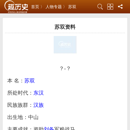
首页 〉
人物专题 〉
苏双
苏双资料
？-？
本 名：
苏双
所处时代：
东汉
民族族群：
汉族
出生地：中山
主要成就：资助
刘备
军粮战马