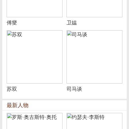
傅燮
卫媪
苏双
司马谈
最新人物