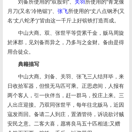
刘备所使用的“双股剑”、
关羽
所使用的“青龙偃
月刀(又名‘冷艳锯’)”、
张飞
所使用的“丈八点钢矛(又
名‘丈八蛇矛’)”皆由这一千斤上好镔铁打造而成。
中山大商。双、张世平等赀累千金，贩马周旋
於涿郡，见刘备而异之，乃多与之金财。备由是得
用合徒众。
典籍描写
中山大商。刘备、关羽、张飞三人结拜毕，来
日收拾军器，但恨无马匹可乘。正思虑间，人报有
两个客人，引一伙伴当，赶一群马，投庄上来。三
人出庄迎接。乃双同张世平，每年往北贩马，近因
寇发而回。备请二人到庄，置酒管待，诉说欲讨贼
安民之意。二客大喜，愿将良马五十匹相送;又赠