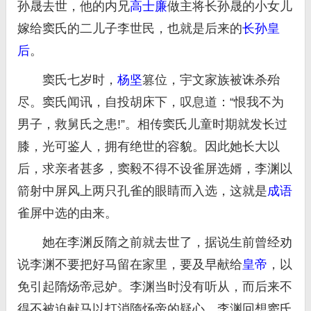
孙晟去世，他的内兄
高士廉
做主将长孙晟的小女儿
嫁给窦氏的二儿子李世民，也就是后来的
长孙皇
后
。
窦氏七岁时，
杨坚
篡位，宇文家族被诛杀殆
尽。窦氏闻讯，自投胡床下，叹息道：“恨我不为
男子，救舅氏之患!”。相传窦氏儿童时期就发长过
膝，光可鉴人，拥有绝世的容貌。因此她长大以
后，求亲者甚多，窦毅不得不设雀屏选婿，李渊以
箭射中屏风上两只孔雀的眼睛而入选，这就是
成语
雀屏中选的由来。
她在李渊反隋之前就去世了，据说生前曾经劝
说李渊不要把好马留在家里，要及早献给
皇帝
，以
免引起隋炀帝忌妒。李渊当时没有听从，而后来不
得不被迫献马以打消隋炀帝的疑心。李渊回想窦氏