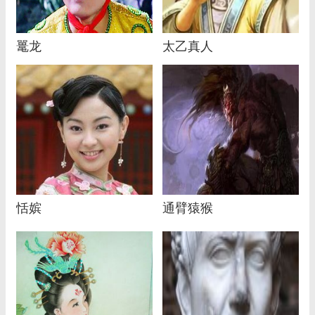
鼍龙
太乙真人
恬嫔
通臂猿猴