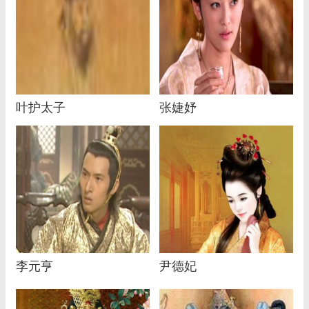
叶护太子
张婕妤
李元亨
尹德妃