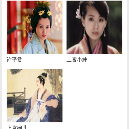
许平君
上官小妹
上官婉儿