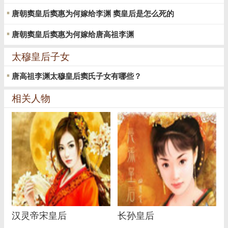
唐朝窦皇后窦惠为何嫁给李渊 窦皇后是怎么死的
唐朝窦皇后窦惠为何嫁给唐高祖李渊
太穆皇后子女
唐高祖李渊太穆皇后窦氏子女有哪些？
相关人物
汉灵帝宋皇后
长孙皇后