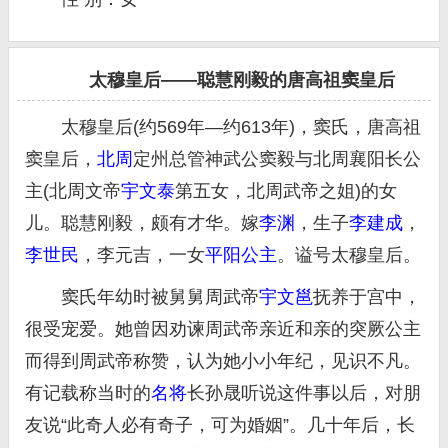
太穆皇后——聪慧刚毅的唐高祖窦皇后
太穆皇后(约569年—约613年)，窦氏，唐高祖
窦皇后，
北周
定州总管神武公窦毅与北周襄阳长公
主(北周文帝
宇文泰
第五女，北周武帝之姐)的女
儿。聪慧刚毅，颇有才华。嫁
李渊
，生子
李建成
，
李世民
，李元吉，一女
平阳公主
。谥号太穆皇后。
窦氏年幼时被舅舅周武帝
宇文邕
抚养于宫中，
很受宠爱。她曾因劝谏周武帝亲近和亲的突厥公主
而得到周武帝称赞，认为她小小年纪，见识不凡。
有记载称当时的
名将
长孙晟听说这件事以后，对朋
友说“此奇人必有奇子，可为婚姻”。几十年后，长