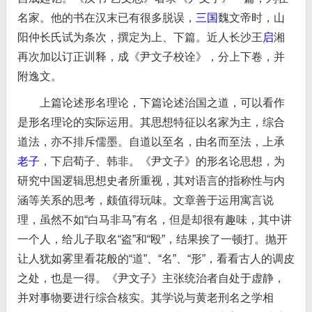
名家。他的书在汉末已有很多脱误，
三国
魏文帝时，山
阳仲长氏试为条次，撰定为上、下篇。近人长沙王
启
湘
再次加以订正训释，成《尹文子校诠》，分上下卷，并
附逸文。
上篇论述形名理论，下篇论述治国之道，可以看作
是形名理论的实际运用。其思想特征以名家为主，综合
道法，亦不排斥儒墨。自道以至名，由名而至法，上承
老子
，下启荀子、韩非。《尹文子》的形名论思想，为
研究中国逻辑思想史者所重视，其对语言的指称性与内
涵等关系的思考，颇值得玩味。文章善于运用寓言说
理，虽然不如“白马非马”有名，但是却很有趣味，其中讲
一个人，给儿子取名“盗”和“殴”，结果挨了一顿打。抛开
让人犹如雾里看花般的“道”、“名”、“形”，看看古人的调皮
之处，也是一得。《尹文子》主张统治者自处于虚静，
并对事物要进行综合核实。其学说与黄老刑名之学相