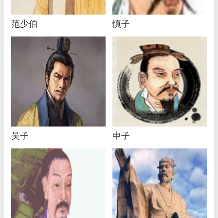
范少伯
慎子
吴子
申子