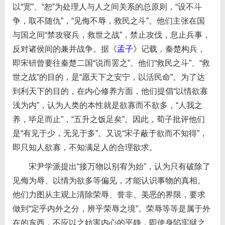
以“宽”、“恕”为处理人与人之间关系的总原则，“设不斗
争，取不随仇”，“见侮不辱，救民之斗”。他们主张在国
与国之间“禁攻寝兵，救世之战”，禁止攻伐，息止兵事，
反对诸侯间的兼并战争。据《
孟子
》记载，秦楚构兵，
即宋钘曾要往秦楚二国“说而罢之”。他们“救民之斗”、“救
世之战”的目的，是“愿天下之安宁，以活民命”。为了达
到利天下的目的，在内心修养方面，他们提倡“以情欲寡
浅为内”，认为人类的本性就是欲寡而不欲多，“人我之
养，毕足而止”，“五升之饭足矣”。因此，荀子批评他们
是“有见于少，无见于多”。又说“宋子蔽于欲而不知得”，
即只知人欲寡，不知满足人的合理欲求。
宋尹学派提出“接万物以别宥为始”，认为只有破除了
见侮为辱、以情为欲多等偏见，才能认识事物的真相。
他们力图从主观上清除荣辱、誉非、美恶的界限，要求
做到“定乎内外之分，辨乎荣辱之境”。荣辱等等是属于外
在的东西，不应以之妨害内心的平静，即使身陷牢狱之