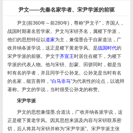
尹文——先秦名家学者、宋尹学派的前驱
尹文(前360年～前280年)，尊称“尹文子”，齐国人，
战国时期著名哲学家。尹文与宋钘齐名，属稷下学派，
他们的思想特征以
道家
为主，兼儒墨合于自家道法，广
收并纳各派学说，这正是稷下黄老学风。是
战国时代
的
宋尹学派的前驱。尹文于
齐宣王
时居住在稷下，为稷下
学派的代表人物。他与宋钘、彭蒙、田骈同时，都是当
时有名的学者，并且同学于公孙龙。公孙龙是当时有名
的名家，能言善辩，“
白马非马
”为代表性的论点，以诡辩
著称。尹文的学说，当时很受公孙龙的称赞。
宋尹学派
尹文的思想兼儒墨.合道法，广收并纳各派学说，这
正是稷下黄老学风。因其思想来源及内容与宋钘联系密
切，后人将其与宋钘并称为“宋尹学派”。宋尹学派主张