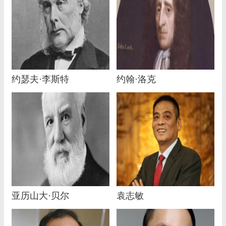
约瑟夫·李斯特
约翰·洛克
亚历山大·贝尔
袁志敏