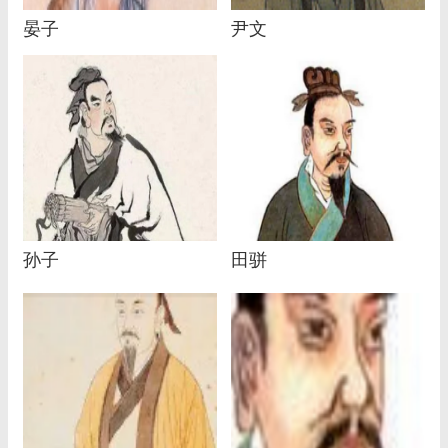
晏子
尹文
孙子
田骈