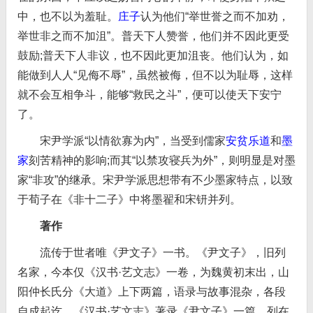
中，也不以为羞耻。
庄子
认为他们“举世誉之而不加劝，
举世非之而不加沮”。普天下人赞誉，他们并不因此更受
鼓励;普天下人非议，也不因此更加沮丧。他们认为，如
能做到人人“见侮不辱”，虽然被侮，但不以为耻辱，这样
就不会互相争斗，能够“救民之斗”，便可以使天下安宁
了。
宋尹学派“以情欲寡为内”，当受到儒家
安贫乐道
和
墨
家
刻苦精神的影响;而其“以禁攻寝兵为外”，则明显是对墨
家“非攻”的继承。宋尹学派思想带有不少墨家特点，以致
于荀子在《非十二子》中将墨翟和宋钘并列。
著作
流传于世者唯《尹文子》一书。《尹文子》，旧列
名家，今本仅《汉书·艺文志》一卷，为魏黄初末出，山
阳仲长氏分《大道》上下两篇，语录与故事混杂，各段
自成起讫。《汉书·艺文志》著录《尹文子》一篇，列在