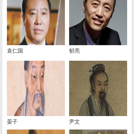
袁仁国
郁亮
晏子
尹文