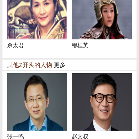
佘太君
穆桂英
其他Z开头的人物
更多
张一鸣
赵文权