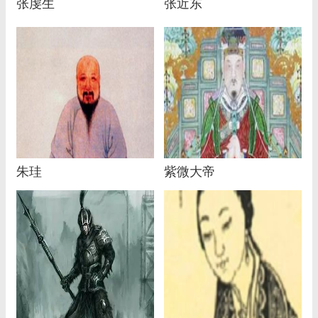
张虔生
张近东
朱珪
紫微大帝