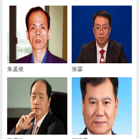
朱孟依
张霖