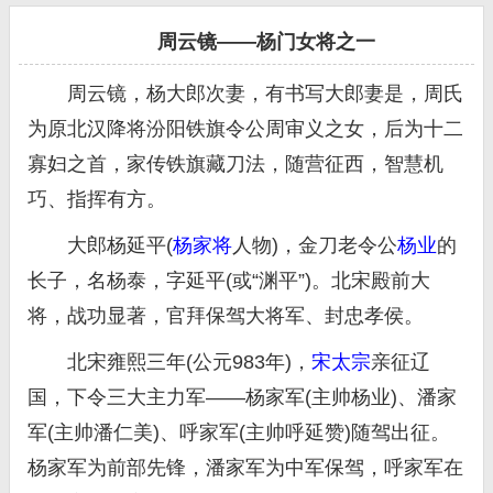
周云镜——杨门女将之一
周云镜，杨大郎次妻，有书写大郎妻是，周氏
为原北汉降将汾阳铁旗令公周审义之女，后为十二
寡妇之首，家传铁旗藏刀法，随营征西，智慧机
巧、指挥有方。
大郎杨延平(
杨家将
人物)，金刀老令公
杨业
的
长子，名杨泰，字延平(或“渊平”)。北宋殿前大
将，战功显著，官拜保驾大将军、封忠孝侯。
北宋雍熙三年(公元983年)，
宋太宗
亲征辽
国，下令三大主力军——杨家军(主帅杨业)、潘家
军(主帅潘仁美)、呼家军(主帅呼延赞)随驾出征。
杨家军为前部先锋，潘家军为中军保驾，呼家军在