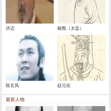
洪迈
杨戬（太监）
陈玄风
赵元佐
最新人物