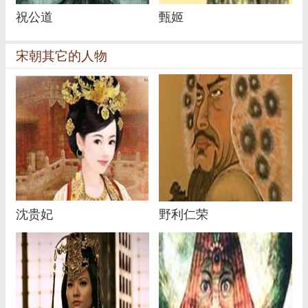
祝公道
甄姬
宋朝其它的人物
沈贵妃
野利仁荣