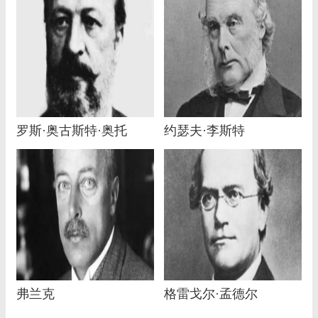
罗斯·奥古斯特·奥托
约瑟夫·李斯特
弗兰克
格雷戈尔·孟德尔