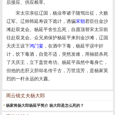
后接应、供应粮草。
宋太宗亲征辽国，杨业率诸子随驾出征，大败
辽军。辽帅韩延寿设下诡计，诱骗
宋朝
君臣往金沙
滩赴双龙会。杨延平舍生忘死，自愿顶替宋太宗前
往赴双龙会。众兄弟保护杨延平来到金沙滩，辽国
天庆王设下
鸿门宴
，在酒中下毒，杨延平误中奸
计，饮下毒酒，自觉不适，突然发难，用袖箭杀死
了天庆王，立下盖世奇功。杨延平虽然中毒身亡，
但他的忠肝义胆却名传千古，万世流芳，是杨家英
烈的一杆永远的大纛。
周云镜丈夫杨大郎
杨家将杨大郎杨延平简介 杨大郎是怎么死的？