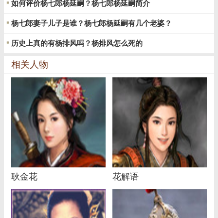
如何评价杨七郎杨延嗣？杨七郎杨延嗣简介
杨七郎妻子儿子是谁？杨七郎杨延嗣有几个老婆？
历史上真的有杨排风吗？杨排风怎么死的
相关人物
耿金花
花解语