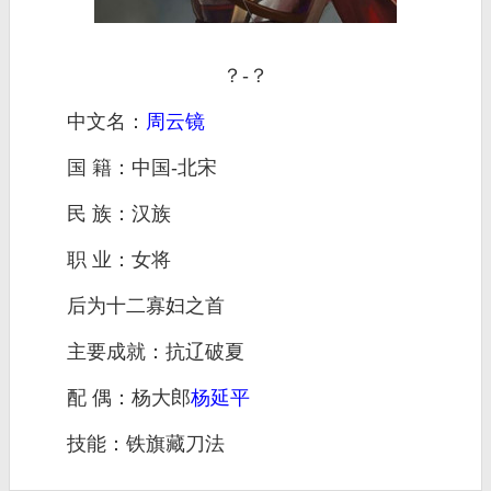
？-？
中文名：
周云镜
国 籍：中国-北宋
民 族：汉族
职 业：女将
后为十二寡妇之首
主要成就：抗辽破夏
配 偶：杨大郎
杨延平
技能：铁旗藏刀法