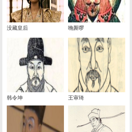
没藏皇后
唃厮啰
韩令坤
王审琦