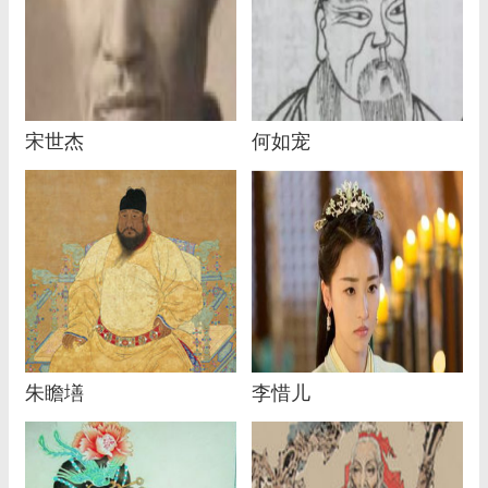
宋世杰
何如宠
朱瞻墡
李惜儿