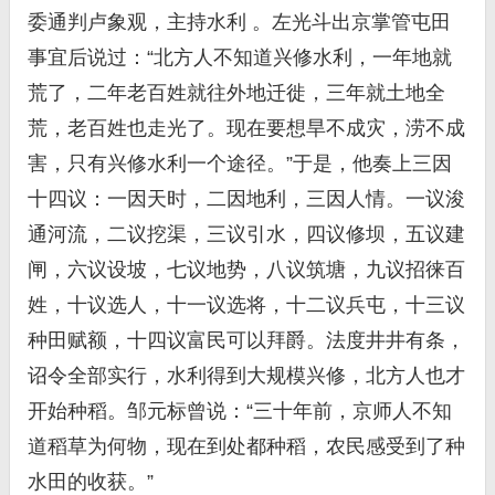
委通判卢象观，主持水利 。左光斗出京掌管屯田
事宜后说过：“北方人不知道兴修水利，一年地就
荒了，二年老百姓就往外地迁徙，三年就土地全
荒，老百姓也走光了。现在要想旱不成灾，涝不成
害，只有兴修水利一个途径。”于是，他奏上三因
十四议：一因天时，二因地利，三因人情。一议浚
通河流，二议挖渠，三议引水，四议修坝，五议建
闸，六议设坡，七议地势，八议筑塘，九议招徕百
姓，十议选人，十一议选将，十二议兵屯，十三议
种田赋额，十四议富民可以拜爵。法度井井有条，
诏令全部实行，水利得到大规模兴修，北方人也才
开始种稻。邹元标曾说：“三十年前，京师人不知
道稻草为何物，现在到处都种稻，农民感受到了种
水田的收获。”