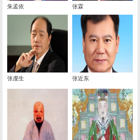
朱孟依
张霖
张虔生
张近东