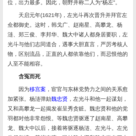
位，出力最多。因此，朝野并称二人为“杨左”。
天启元年(1621年)，左光斗再次晋升并拜官左
佥都御史。这时，韩戈广、赵南星、高攀龙、杨
涟、郑三俊、李邦华、魏大中诸人都身居要职，左
光斗与他们志同道合，遇事大胆直言，严厉考核人
物，区别流品，正直的人都依靠他们，而忌恨他的
人至不能相容。
含冤而死
因为
移宫案
，宦官与东林党势力之间的关系愈
加紧张。杨涟弹劾
魏忠贤
，左光斗和他一起谋划，
又和高攀龙一起揭发崔呈秀贪赃。魏忠贤和他的党
羽都对他非常怨恨。等魏忠贤驱逐了赵南星、高攀
龙、魏大中以后，接着将驱逐杨涟、左光斗。左光