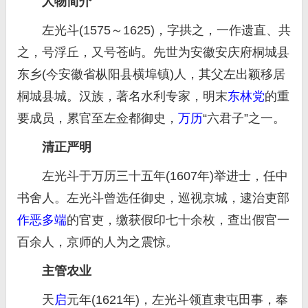
人物简介
左光斗(1575～1625)，字拱之，一作遗直、共
之，号浮丘，又号苍屿。先世为安徽安庆府桐城县
东乡(今安徽省枞阳县横埠镇)人，其父左出颖移居
桐城县城。汉族，著名水利专家，明末
东林党
的重
要成员，累官至左佥都御史，
万历
“六君子”之一。
清正严明
左光斗于万历三十五年(1607年)举进士，任中
书舍人。左光斗曾选任御史，巡视京城，逮治吏部
作恶多端
的官吏，缴获假印七十余枚，查出假官一
百余人，京师的人为之震惊。
主管农业
天
启
元年(1621年)，左光斗领直隶屯田事，奉