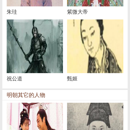
朱珪
紫微大帝
祝公道
甄姬
明朝其它的人物