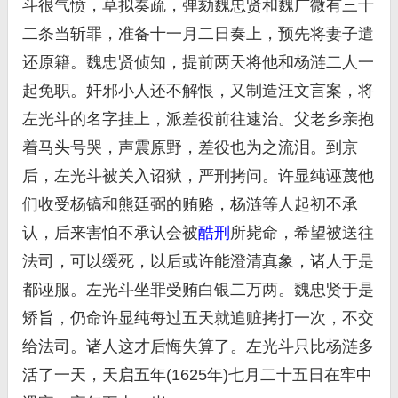
斗很气愤，草拟奏疏，弹劾魏忠贤和魏广微有三十
二条当斩罪，准备十一月二日奏上，预先将妻子遣
还原籍。魏忠贤侦知，提前两天将他和杨涟二人一
起免职。奸邪小人还不解恨，又制造汪文言案，将
左光斗的名字挂上，派差役前往逮治。父老乡亲抱
着马头号哭，声震原野，差役也为之流泪。到京
后，左光斗被关入诏狱，严刑拷问。许显纯诬蔑他
们收受杨镐和熊廷弼的贿赂，杨涟等人起初不承
认，后来害怕不承认会被
酷刑
所毙命，希望被送往
法司，可以缓死，以后或许能澄清真象，诸人于是
都诬服。左光斗坐罪受贿白银二万两。魏忠贤于是
矫旨，仍命许显纯每过五天就追赃拷打一次，不交
给法司。诸人这才后悔失算了。左光斗只比杨涟多
活了一天，天启五年(1625年)七月二十五日在牢中