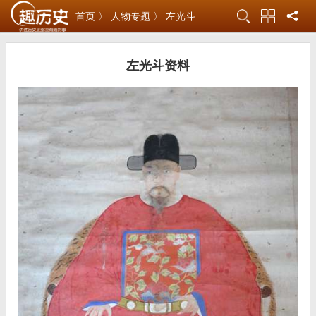
首页 〉
人物专题 〉
左光斗
左光斗资料