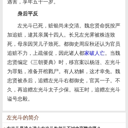
遇害，享年五十一岁。
身后平反
左光斗已死，赃银尚未交清。魏忠贤命抚按严
加追赃，逮其亲属十四人。长兄左光霁被株连致
死，母亲因哭儿子致死。都御史周应秋还认为官员
追赃不力，上疏催促，因此诸人都
家破人亡
。当魏
忠贤编定《三朝要典》时，移宫案以杨涟、左光斗
为罪魁，准备开棺戮尸。有人劝解，这才幸免。魏
忠贤被杀后，追赠左光斗右都御史，官其一子。不
久，再追赠左光斗太子少保。福王时，追赠左光斗
谥号忠毅。
左光斗的简介