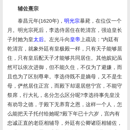
辅佐熹宗
泰昌元年(1620年)，
明光宗
暴毙，在位仅一个
月。明光宗死后，李选侍居住在乾清宫，强迫皇长
子封她为皇
太后
。左光斗向
皇帝
上疏说：“内廷有
乾清宫，就象外廷有皇极殿一样，只有天子能够居
住，只有皇后配天子才能够共同居住。其他嫔妃虽
然可以依次进御，但不能久住，不仅为了避嫌，而
且也为了区别尊卑。李选侍既不是嫡母，又不是生
母，俨然居住正宫，而殿下却退居慈宁宫，不能守
祭席，行大礼，名分怎么区分呢?李选待事先皇没
有劝导之德，于殿下无养育之恩，这样一个人，怎
么能把天子托付给她呢?殿下年已十六岁，宫内有
忠诚正直的老臣相辅导，外廷有公卿诸臣相辅佐，