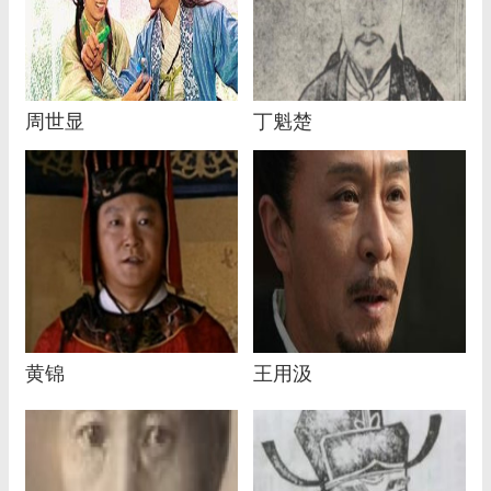
周世显
丁魁楚
黄锦
王用汲