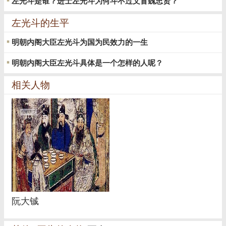
左光斗是谁？进士左光斗为何斗不过文盲魏忠贤？
左光斗的生平
明朝内阁大臣左光斗为国为民效力的一生
明朝内阁大臣左光斗具体是一个怎样的人呢？
相关人物
阮大铖