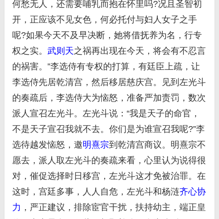
何愁无人，还需要哺乳而抱在怀里吗?况且圣智初
开，正应该不见女色，何必托付与妇人女子之手
呢?如果今天不及早决断，她将借抚养为名，行专
权之实。
武则天
之祸再出现在今天，将会有不忍言
的祸害。”李选侍有专权的打算，有廷臣上疏，让
李选侍先居乾清宫，然后移居慈庆宫。见到左光斗
的奏疏后，李选侍大为恼怒，准备严加责罚，数次
派人宣召左光斗。左光斗说：“我是天子的命官，
不是天子宣召我就不去。你们是为谁宣召我呢?”李
选待越发恼怒，邀
明熹宗
到乾清宫商议。明熹宗不
愿去，派人取左光斗的奏疏来看，心里认为说得很
对，催促选择时日移宫，左光斗这才免被治罪。在
这时，宫廷多事，人人自危，左光斗和杨涟
齐心协
力
，严正建议，排除宦官干扰，扶持幼主，端正皇