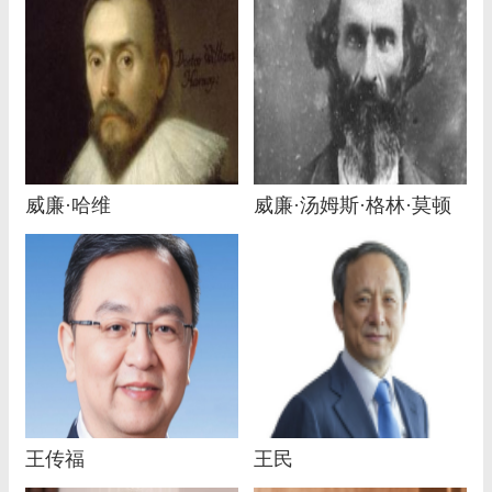
威廉·哈维
威廉·汤姆斯·格林·莫顿
王传福
王民