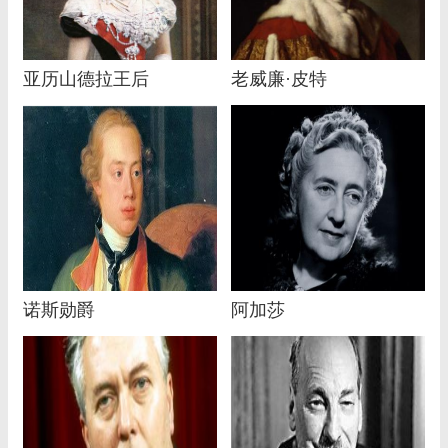
亚历山德拉王后
老威廉·皮特
诺斯勋爵
阿加莎