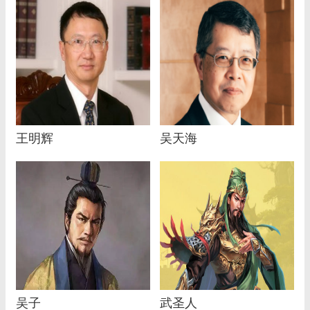
王明辉
吴天海
吴子
武圣人