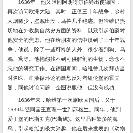
1636年，他又陪同阿朗得尔伯爵出使德国，
再次访问欧洲大陆。其时，正值三十年战争，乡村
人烟稀少，盗贼出没，鸟兽几乎绝迹。但哈维仍热
切地在外收集自然史方面的资料，以致引起伯爵对
他安全的焦虑。他在给朋友的信中谈到了三十年战
争，他说，除了一些可怜的人外，很少看到狗、乌
鸦、鸢等。他抱怨找不到可供解剖的生物，念念不
忘他的研究工作。在德国期间，哈维曾几次拜访当
时名医、血液循环论的激烈反对者纽伦堡的霍夫
曼，同他讨论问题，企图说服他，但没有成功。
1636年末，哈维第一次旅欧回国后，又于
1639年随同国王查理一世到苏格兰。同年，他到
爱丁堡的巴斯罗克(巴斯礁)。这里品种繁多的海
鸟，引起哈维的极大兴趣。他在后来发表的《动物