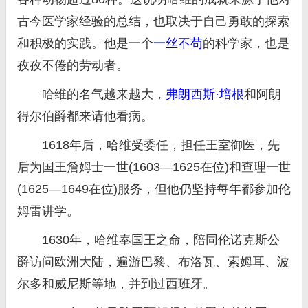
古今医学家经验的总结，也取决于自己勇敢的探索
和积极的实践。他是一个
一丝不苟
的科学家，也是
孜孜不倦的劳动者。
哈维的名气越来越大，
弗朗西斯·培根
和阿朗
得尔伯爵都来请他看病。
1618年后，哈维受委任，担任王室御医，先
后为国王詹姆士一世(1603—1625在位)和查理一世
(1625—1649在位)服务，但他仍坚持每年都参加伦
姆雷讲学。
1630年，哈维奉国王之命，陪同伦诺克斯公
爵访问欧洲大陆，遍游巴黎、布洛瓦、索姆耳、波
尔多和威尼斯等地，并到过西班牙。