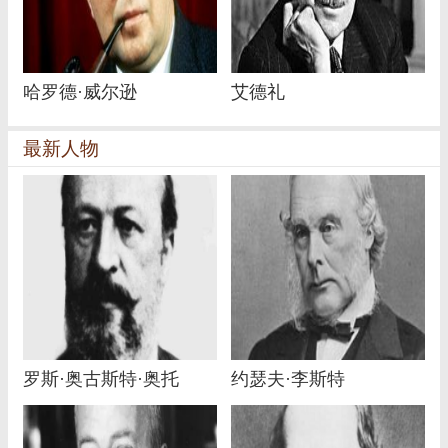
哈罗德·威尔逊
艾德礼
最新人物
罗斯·奥古斯特·奥托
约瑟夫·李斯特