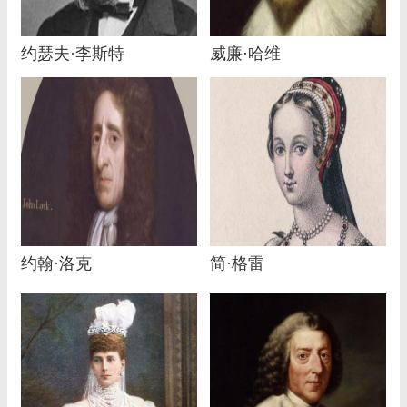
约瑟夫·李斯特
威廉·哈维
约翰·洛克
简·格雷