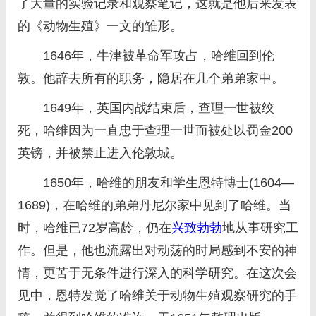
了大量的实验记录和观察笔记，这就是他后来发表
的《动物生殖》一文的雏形。
1646年，牛津被革命军攻占，哈维回到伦
敦。他辞去所有的职务，隐居在几个弟弟家中。
1649年，英国内战结束后，查理一世被绞
死，哈维因为一直忠于查理一世而被处以罚金200
英镑，并被禁止进入伦敦城。
1650年，哈维的朋友和学生恩特博士(1604—
1689)，在哈维的弟弟丹尼尔家中见到了哈维。当
时，哈维已72岁高龄，仍在
兴致勃勃
地从事研究工
作。但是，他也流露出对动荡的时局感到不安的神
情，更苦于无条件进行深入的科学研究。在这次会
见中，恩特发觉了哈维关于动物生殖观察研究的手