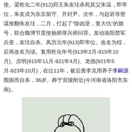
使。梁乾化二年(912)郢王朱友珪杀死其父朱温，即帝
位，朱友贞为东京留守、开封尹。次年，与赵岩等密
谋推翻朱友珪，二月，打起了“除凶逆，复大仇”的旗
号，联合魏博节度使杨师厚兴师问罪。发动洛阳禁军
兵变，友珪自杀。凤历元年(913)即帝位。改名为锽，
后再改名为瑱。复用乾化年号(913年2月-915年10
月)、贞明(915年11月-921年4月)、龙德(921年5
月-923年10月)，在位11年，被后唐李克用养子
李嗣源
围困而自杀，36岁。葬于宣陵附近(今河南省洛阳市东
南)。