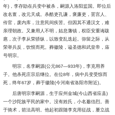
年)，李存勖在兵变中被杀，嗣源入洛阳监国。即位后
改名亶，改元天成。杀酷吏孔谦，褒廉吏，罢宫人、
伶官，废内库，注意民间疾苦。但因其不通汉文，难
亲理朝政。又兼用人不明，姑息藩镇，权臣安重诲跋
扈，次子李从荣骄纵，以致变乱迭起。弥留之际，从
荣举兵反，饮恨而死。葬徽陵，谥圣德和武皇帝，庙
号明宗。
明宗，名李嗣源(公元867—933年)，李克用养
子。他杀死庄宗后继位。在位8年，病中兵变受惊而
死，终年67岁，葬于徽陵(今河南省洛阳市附近)。
后唐明宗李嗣源，生于应州金城(今山西省应县)
一个沙陀族平民的家中。没有姓氏，小名邈佶烈。善
于骑术，箭法高明。他起初跟随李克用征战，屡立战