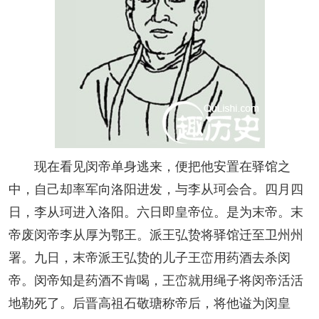
现在看见闵帝单身逃来，便把他安置在驿馆之
中，自己却率军向洛阳进发，与李从珂会合。四月四
日，李从珂进入洛阳。六日即皇帝位。是为末帝。末
帝废闵帝李从厚为鄂王。派王弘贽将驿馆迁至卫州州
署。九日，末帝派王弘贽的儿子王峦用药酒去杀闵
帝。闵帝知是药酒不肯喝，王峦就用绳子将闵帝活活
地勒死了。后晋高祖石敬瑭称帝后，将他谥为闵皇