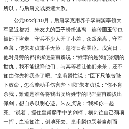
所以，与后唐交战屡遭大败。
公元923年10月，后唐李克用养子李嗣源率领大
军逼近都城。朱友贞的臣子纷纷逃离，连传国玉玺也
被部下盗走，守兵不少人开了小差，众叛亲离，守军
单薄，使朱友贞束手无策，急得日夜哭泣。戊寅日，
他对身旁的都指挥使皇甫麟说：“姓李的是我们梁朝的
世仇，我不能投降他们，与其等着让他们来杀，还不
如由你先将我杀了吧。”皇甫麟忙说：“臣下只能替陛
下效命，怎么能动手伤害陛下呢!”朱友贞说：“你不肯
杀我，难道是准备将我出卖给姓李的吗?”皇甫麟拔出
佩剑，想自杀以明心迹。朱友贞说：“我和你一起
死。”说着，握住皇甫麟手中的剑柄，横剑往自己颈项
一挥，血流如注，倒地死去。皇甫麟也哭着自刎而