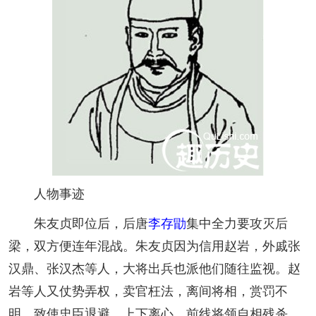
人物事迹
朱友贞即位后，后唐
李存勖
集中全力要攻灭后
梁，双方便连年混战。朱友贞因为信用赵岩，外戚张
汉鼎、张汉杰等人，大将出兵也派他们随往监视。赵
岩等人又仗势弄权，卖官枉法，离间将相，赏罚不
明，致使忠臣退避，上下离心，前线将领自相残杀，