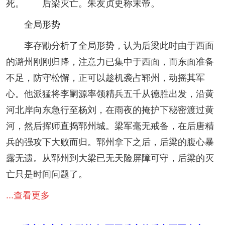
死。 后梁灭亡。朱友贞史称末帝。
全局形势
李存勖分析了全局形势，认为后梁此时由于西面
的潞州刚刚归降，注意力已集中于西面，而东面准备
不足，防守松懈，正可以趁机袭占郓州，动摇其军
心。他派猛将李嗣源率领精兵五千从德胜出发，沿黄
河北岸向东急行至杨刘，在雨夜的掩护下秘密渡过黄
河，然后挥师直捣郓州城。梁军毫无戒备，在后唐精
兵的强攻下大败而归。郓州拿下之后，后梁的腹心暴
露无遗。从郓州到大梁已无天险屏障可守，后梁的灭
亡只是时间问题了。
...查看更多