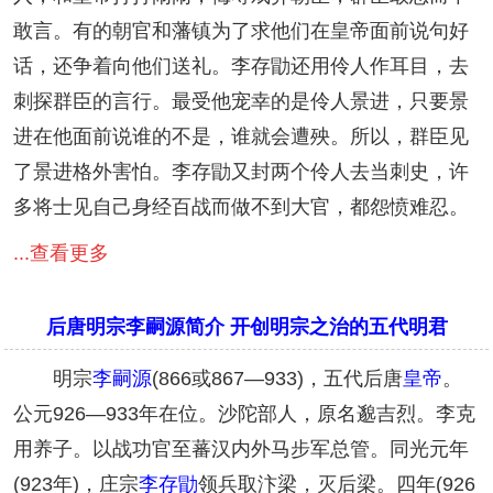
敢言。有的朝官和藩镇为了求他们在皇帝面前说句好
话，还争着向他们送礼。李存勖还用伶人作耳目，去
刺探群臣的言行。最受他宠幸的是伶人景进，只要景
进在他面前说谁的不是，谁就会遭殃。所以，群臣见
了景进格外害怕。李存勖又封两个伶人去当刺史，许
多将士见自己身经百战而做不到大官，都怨愤难忍。
...查看更多
后唐明宗李嗣源简介 开创明宗之治的五代明君
明宗
李嗣源
(866或867—933)，五代后唐
皇帝
。
公元926—933年在位。沙陀部人，原名邈吉烈。李克
用养子。以战功官至蕃汉内外马步军总管。同光元年
(923年)，庄宗
李存勖
领兵取汴梁，灭后梁。四年(926