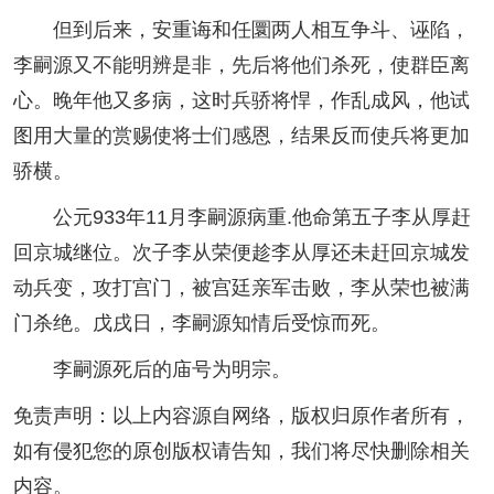
但到后来，安重诲和任圜两人相互争斗、诬陷，
李嗣源又不能明辨是非，先后将他们杀死，使群臣离
心。晚年他又多病，这时兵骄将悍，作乱成风，他试
图用大量的赏赐使将士们感恩，结果反而使兵将更加
骄横。
公元933年11月李嗣源病重.他命第五子李从厚赶
回京城继位。次子李从荣便趁李从厚还未赶回京城发
动兵变，攻打宫门，被宫廷亲军击败，李从荣也被满
门杀绝。戊戌日，李嗣源知情后受惊而死。
李嗣源死后的庙号为明宗。
免责声明：以上内容源自网络，版权归原作者所有，
如有侵犯您的原创版权请告知，我们将尽快删除相关
内容。