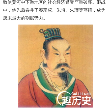
致使黄河中下游地区的社会经济遭受严重破坏。混战
中，他先后吞并了秦宗权、朱埴、朱瑾等藩镇，成为
唐末最大的割据势力。