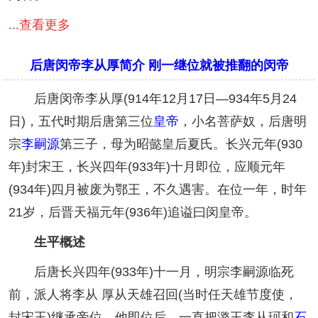
...查看更多
后唐闵帝李从厚简介 刚一继位就被推翻的闵帝
后唐闵帝李从厚(914年12月17日―934年5月24
日)，五代时期后唐第三位
皇帝
，小名菩萨奴，后唐明
宗
李嗣源
第三子，母为昭懿皇后夏氏。长兴元年(930
年)封宋王，长兴四年(933年)十月即位，应顺元年
(934年)四月被废为鄂王，不久遇害。在位一年，时年
21岁，后晋天福元年(936年)追谥曰闵皇帝。
生平概述
后唐长兴四年(933年)十一月，明宗李嗣源临死
前，派人将李从 厚从天雄召回(当时任天雄节度使，
封宋王)继承帝位。他即位后，一直把潞王李从珂和
石