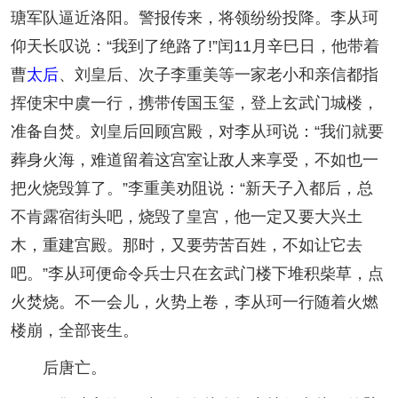
瑭军队逼近洛阳。警报传来，将领纷纷投降。李从珂
仰天长叹说：“我到了绝路了!”闰11月辛巳日，他带着
曹
太后
、刘皇后、次子李重美等一家老小和亲信都指
挥使宋中虞一行，携带传国玉玺，登上玄武门城楼，
准备自焚。刘皇后回顾宫殿，对李从珂说：“我们就要
葬身火海，难道留着这宫室让敌人来享受，不如也一
把火烧毁算了。”李重美劝阻说：“新天子入都后，总
不肯露宿街头吧，烧毁了皇宫，他一定又要大兴土
木，重建宫殿。那时，又要劳苦百姓，不如让它去
吧。”李从珂便命令兵士只在玄武门楼下堆积柴草，点
火焚烧。不一会儿，火势上卷，李从珂一行随着火燃
楼崩，全部丧生。
后唐亡。