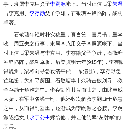
事，隶属李克用义子
李嗣源
帐下。当时正值后梁
朱温
与李克用、
李存勖
父子争雄，石敬瑭冲锋陷阵，战功
卓著。
石敬瑭年轻时朴实稳重，寡言笑，喜兵书，重李
收、周亚夫之行事，隶属李克用义子李嗣源帐下。当
时正值后梁朱温与李克用、李存勖父子争雄，石敬瑭
冲锋陷阵，战功卓著。后梁贞明元年(915年)，李存勖
得魏州，梁将刘寻急攻清平(今山东清县)，李存勖急
往驰援，为刘寻所围。石敬瑭率十余骑击败刘寻，救
李存勖于危难之中。李存勖拊其背而壮之，由此声威
大振，在军中名噪一时。他还数次解救李嗣源于危急
之中，从而得到器重，逐渐成为李嗣源之心腹。李嗣
源遂把女儿
永宁公主
嫁给他，并让他统率“左射军”的
亲兵。