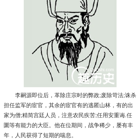
李嗣源即位后，革除庄宗时的弊政;废除苛法;诛杀
担任监军的宦官，其余的宦官有的逃匿山林，有的出
家为僧;精简宫廷人员，注意农民疾苦;任用安重诲.任
圜等有能力的大臣。他在位期间，战争稀少，屡有丰
年，人民获得了短期的喘息。