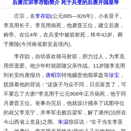
后唐庄宗李存勖简介 死于兵变的后唐开国皇帝
庄宗，名
李存勖
(公元885—926年)，小名亚子。
李克用长子。李克用病死，他袭晋王位，建立后唐，
称帝。在位4年，在兵变中被箭射死，终年42岁。葬
于雍陵(今河南省新安县境内)。
李存勖，自幼喜欢骑马射箭，胆力过人，为李克
用所宠爱。他少年时就跟随父亲作战。11岁随李克用
到长安向唐报功，
唐昭宗
特地赐赏他翡翠盘等
珍宝
，
抚摸着他的背说：“这孩子与众不同，日后富贵了，可
不要忘了大唐!”李克用于公元908年正月病死，他于同
月袭晋王位。丧事办完后，他就设计捕杀了试图夺位
的叔父李克宁，并率军击败后梁军，解了潞州(治所在
今山西省上党县)之围。
朱温
惊叹说：“生子当生李亚