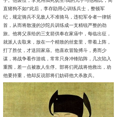
子。他袭位，李克用虽死犹生!我的儿子与他相比，简
直猪狗不如!”此后，李存勖用心训练兵士，整顿军
纪，规定骑兵不见敌人不准骑马，违犯军令者一律斩
首，从而将散漫的沙陀兵训练成一支精锐严整的劲
旅。他将父亲给的三支箭供奉在家庙中，每临出征，
就派人去取来，放在一个精致的丝套里，带着上阵，
打了胜仗，才送回家庙。他喜欢冒险搏斗，勇而少
谋，将战争看作游戏，常常只身冲锋陷阵，几次陷入
重围，差一点被敌人生俘。部将们死战将他救出，劝
他要持重，他却反说部将们妨碍他大杀敌兵。