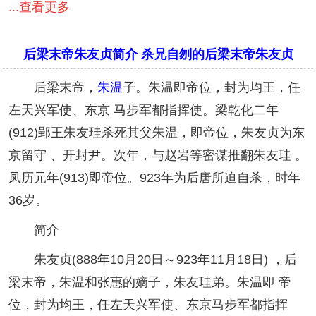
...查看更多
后梁末帝朱友贞简介 杀兄自刎的后梁末帝朱友贞
后梁末帝，
朱温
子。朱温即帝位，封为均王，任
左天兴军使、东京 马步军都指挥使。梁乾化二年
(912)郢王朱友珪杀死其父朱温，即帝位，朱友贞为东
京留守 、开封尹。次年，与赵岩等密谋推翻朱友珪 。
凤历元年(913)即帝位。923年为后唐所迫自杀，时年
36岁。
简介
朱友贞(888年10月20日～923年11月18日) ，后
梁末帝，朱温和张惠的嫡子，朱友珪弟。朱温即 帝
位，封为均王，任左天兴军使、东京马步军都指挥