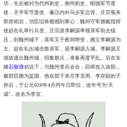
功，先后被封为代州刺史，相州刺史、昭德军节度
使，天平军节度使、蕃汉内外马步军总管。庄宗冤杀
郭崇韬后，功臣旧将都感到寒心，魏州守军拥戴指挥
使赵在礼举行兵变。庄宗派李嗣源率领亲军前去镇
压，到魏州城下，亲军又于夜间哗变，拥立李嗣源为
主。赵在礼出城击散亲军，迎李嗣源入城。李嗣源又
借故逃出魏州城，招集散兵，准备再度平乱。后在女
婿
石敬瑭
劝说下，与魏州变兵会合，回师攻入洛阳，
被群臣拥为监国。他在部下杀尽李克用、李存勖的子
孙后，于公元926年4月丙午日即位，改年号为“天
成”，改名为李宜。