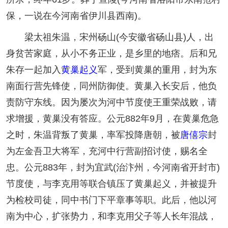
保，一说在今河南省伊川县西南)。
梁太祖朱温，宋州砀山(今安徽省砀山县)人，出
身贫苦家庭，从小不务正业，是乡里的地痞。后和兄
朱存一起加入
黄巢起义
军，受到黄巢的重用，封为东
南面行营先锋使，同州防御使。黄巢入长安后，他负
责防守东线。因为屡次为河中节度使王重荣战败，请
求增援，黄巢没有答应。公元882年9月，在黄巢危急
之时，朱温背叛了黄巢，率军投降唐朝，被
唐僖宗
封
为左金吾卫大将军，充河中行营副招讨使，赐名全
忠。公元883年，封为宜武(治汴州，今河南省开封市)
节度使，与李克用等联合镇压了黄巢起义，并被提升
为检校司徒，同中书门下平章事等职。此后，他以河
南为中心，扩张势力，和李克用父子等人长年混战，