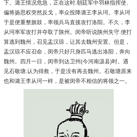
下。潞王情况危急，正在这时.朝廷军中羽林指挥使、
偏将扬思权突然反戈，率众投降潞王李从珂。李从珂
于是便重整旗鼓，率领兵马直接攻打洛阳。不久，李
从珂率军攻打并夺取了陕州。闵帝听说陕州失守.便打
算逃到魏州，召见盂汉琼，让其去魏州安置。但是，
盂汉琼不应召命，闵帝只好只身匹马逃出洛阳，奔向
魏州。四月一日，闵帝到达卫州(今河南汲县)时。遇
见石敬瑭.认为得救，于是没有再去魏州。石敬瑭原来
也和潞王李从珂一样，是被闵帝不相信的将领之一。