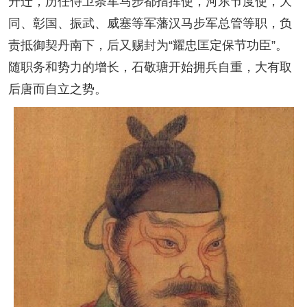
升迁，历任侍卫条军马步都指挥使，河东节度使，大
同、彰国、振武、威塞等军藩汉马步军总管等职，负
责抵御契丹南下，后又赐封为“耀忠匡定保节功臣”。
随职务和势力的增长，石敬瑭开始拥兵自重，大有取
后唐而自立之势。