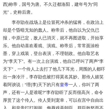
西)称帝，国号为唐。不久迁都洛阳，建年号为“同
光”，史称后唐。
李存勖在战场上是位冒死冲杀的猛将，在政治上
却是个昏暗无知的蠢人。称帝后，他自以为父仇已
报，中原已定，敌人已消灭，就不再图进取，开始享
乐。他自幼喜欢看戏、演戏。称帝后，常常面涂粉
墨，穿上戏装，登台表演，不理朝政。他自取艺名
为“李天下”。有一次上台演戏，他自己呼叫了两声“李
天下”，一个伶人上去打了他几下耳光，周围的人都吓
出一身冷汗，李存勖也被打得莫名其妙。那伶人嬉笑
着阿谀说：“理(李)天下的只有
皇帝
一人，你叫了两
声，还有一人是谁呢?”李存勖听了反而很高兴，命令
厚赏了这个伶人。伶人受到宠幸，可以在宫中自由出
入，和皇帝打打闹闹，侮辱戏弄朝臣，群臣敢怒而不