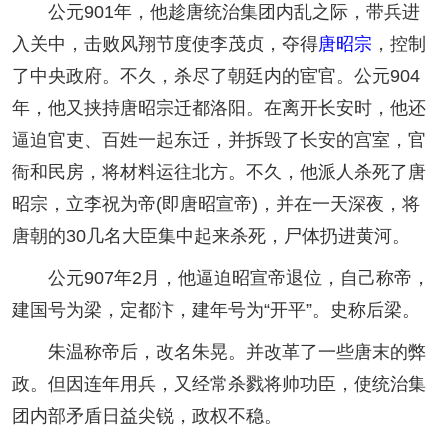
公元901年，他趁唐统治集团内乱之际，带兵进
入关中，击败风翔节度使李茂贞，夺得
唐昭宗
，控制
了中央政府。不久，杀尽了朝廷内的宦官。公元904
年，他又挟持唐昭宗迁都洛阳。在离开长安时，他还
逼迫官吏、百姓一起东迁，并拆毁了长安的宫室，官
衙和民房，将材料运往北方。不久，他派人杀死了唐
昭宗，立李祝为帝(即唐昭宣帝)，并在一天深夜，将
唐朝的30几名大臣集中起来杀死，尸体扔进黄河。
公元907年2月，他逼迫昭宣帝退位，自己称帝，
建国号为梁，定都汴，建年号为“开平”。史称后梁。
朱温称帝后，改名朱晃。并改革了一些唐末的弊
政。但因连年用兵，又经常杀戮将帅功臣，使统治集
团内部矛盾日益尖锐，政权不稳。