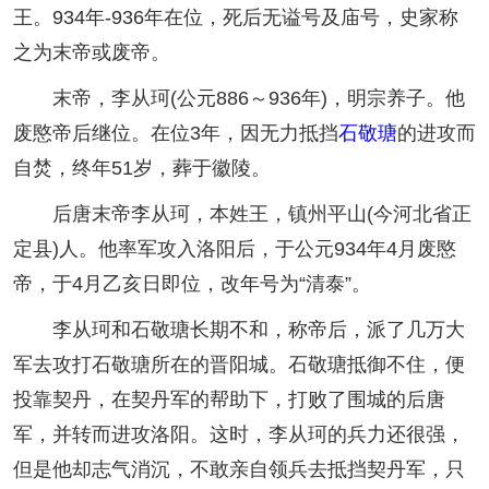
王。934年-936年在位，死后无谥号及庙号，史家称
之为末帝或废帝。
末帝，李从珂(公元886～936年)，明宗养子。他
废愍帝后继位。在位3年，因无力抵挡
石敬瑭
的进攻而
自焚，终年51岁，葬于徽陵。
后唐末帝李从珂，本姓王，镇州平山(今河北省正
定县)人。他率军攻入洛阳后，于公元934年4月废愍
帝，于4月乙亥日即位，改年号为“清泰”。
李从珂和石敬瑭长期不和，称帝后，派了几万大
军去攻打石敬瑭所在的晋阳城。石敬瑭抵御不住，便
投靠契丹，在契丹军的帮助下，打败了围城的后唐
军，并转而进攻洛阳。这时，李从珂的兵力还很强，
但是他却志气消沉，不敢亲自领兵去抵挡契丹军，只