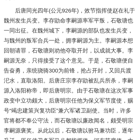
后唐同光四年(公元926年)，效节指挥使赵在礼于
魏州发生兵变。李存勖命李嗣源率军平叛，石敬瑭也
一同出征。在魏州城下，李嗣源的部队也发生兵变，
与魏州的叛军合兵一处，拥李嗣源为主。李嗣源本想
回朝请罪，石敬瑭则劝他夺取开封，以成就大事。李
嗣源无奈，只得接受了这个意见。于是，石敬瑭便自
告奋勇，亲统骁骑300为前锋，抢占开封，又回兵渡
汜水，直取洛阳。后唐庄宗李存勖被乱兵所杀，李嗣
源入洛阳称帝，即后唐明宗。由于石敬瑭在这次军事
政变中立功颇大，后唐明宗任他为保义军节度使，赐
号“竭忠建策兴复功臣”兼六军诸卫副使。当时，许多
官将都不奉公守法，而石敬瑭以廉政闻名，颇受明宗
李嗣源褒奖。从此以后，石敬瑭以驸马兼功臣，逐年