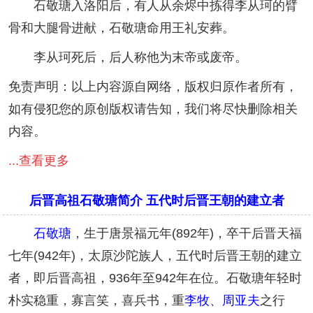
石敬瑭入洛阳后，有人从余烬中拣得李从珂的臂
骨和大腿骨进献，石敬瑭命用王礼安葬。
李从珂死后，后人称他为末帝或废帝。
免责声明：以上内容源自网络，版权归原作者所有，
如有侵犯您的原创版权请告知，我们将尽快删除相关
内容。
...查看更多
后晋高祖石敬瑭简介 五代时后晋王朝的建立者
石敬瑭
，生于唐景福元年(892年)，卒干后晋天福
七年(942年)，太原沙陀族人，五代时后晋王朝的建立
者，即后晋高祖，936年至942年在位。石敬瑭年轻时
朴实稳重，寡言笑，喜兵书，重
李牧
、
周亚夫
之行