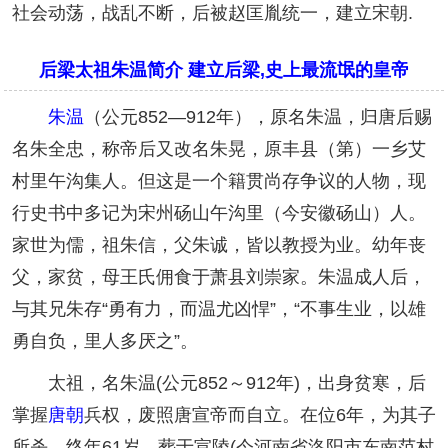
社会动荡，战乱不断，后被赵匡胤统一，建立宋朝.
后梁太祖朱温简介 建立后梁,史上最流氓的皇帝
朱温
（公元852—912年），原名朱温，归唐后赐
名朱全忠，称帝后又改名朱晃，原丰县（第）一乡艾
村里午沟集人。但这是一个籍贯尚存争议的人物，现
行史书中多记为宋州砀山午沟里（今安徽砀山）人。
家世为儒，祖朱信，父朱诚，皆以教授为业。幼年丧
父，家贫，母王氏佣食于萧县刘崇家。朱温成人后，
与其兄朱存“勇有力，而温尤凶悍”，“不事生业，以雄
勇自负，里人多厌之”。
太祖，名朱温(公元852～912年)，出身贫寒，后
掌握
唐朝
兵权，废照唐宣帝而自立。在位6年，为其子
所杀，终年61岁。葬于宣陵(今河南省洛阳市东南范村