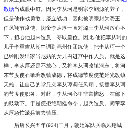
敬瑭
当成眼中钉。因为李从珂是明宗李嗣源的养子，
但是他作战勇敢，屡立战功，因此被明宗封为潞王，
任风翔节度使。闵帝李从厚一直对潞王李从珂放心不
下，担心他起来造反，夺取皇位。因此.他把李从珂的
儿子李重吉从朝中调到亳州任团练使，把李从珂一个
已经削发出家当尼姑的女儿召进宫中作人质。就是这
样，李从厚还是不放心，又将李从珂改镇河东，将河
东节度使石敬瑭改镇成德，将成德节度使范延光改镇
天雄，让自己的堂兄弟李从璋调任凤翔，接替李从珂
的节度使职务。对此，李从珂心里非常恼怒，在部下
的鼓动下。于是便拒绝朝廷命令，起兵造反。闵帝李
从厚急忙派兵前去镇压。
后唐长兴五年(934)三月，朝廷军队兵临风翔城