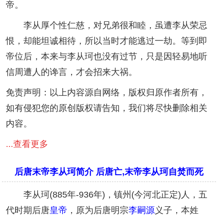
帝。
李从厚个性仁慈，对兄弟很和睦，虽遭李从荣忌
恨，却能坦诚相待，所以当时才能逃过一劫。等到即
帝位后，本来与李从珂也没有过节，只是因轻易地听
信周遭人的谗言，才会招来大祸。
免责声明：以上内容源自网络，版权归原作者所有，
如有侵犯您的原创版权请告知，我们将尽快删除相关
内容。
...查看更多
后唐末帝李从珂简介 后唐亡,末帝李从珂自焚而死
李从珂(885年-936年)，镇州(今河北正定)人，五
代时期后唐
皇帝
，原为后唐明宗
李嗣源
义子，本姓