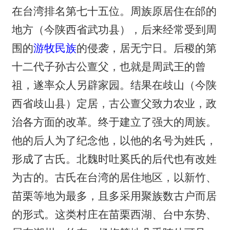
在台湾排名第七十五位。周族原居住在邰的
地方（今陕西省武功县），后来经常受到周
围的
游牧民族
的侵袭，居无宁日。后稷的第
十二代子孙古公亶父，也就是周武王的曾
祖，遂率众人另辟家园。结果在歧山（今陕
西省歧山县）定居，古公亶父致力农业，政
治各方面的改革。终于建立了强大的周族。
他的后人为了纪念他，以他的名号为姓氏，
形成了古氏。北魏时吐奚氏的后代也有改姓
为古的。古氏在台湾的居住地区，以新竹、
苗栗等地为最多，且多采用聚族数古户而居
的形式。这类村庄在苗栗西湖、台中东势、