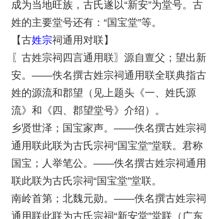
成为当地旺族，古氏遂以“新安”为堂号。古
姓的主要堂号还有：“国宝堂”等。
【古
姓宗
祠通用对联】
〖古姓宗祠四言通用联〗源自亶父；望出新
安。——佚名撰古姓宗祠通用联全联典指古
姓的源流和郡望（见上题头《一、姓氏源
流》和《四、郡望堂号》介绍）。
乡贤世泽；国宝家声。——佚名撰古姓宗祠
通用联此联为古氏宗祠“国宝堂”堂联。君称
国宝；人举笔公。——佚名撰古姓宗祠通用
联此联为古氏宗祠“国宝堂”堂联。
南岭首第；北魏元勋。——佚名撰古姓宗祠
通用联此联为古氏宗祠“新安堂”堂联（广东