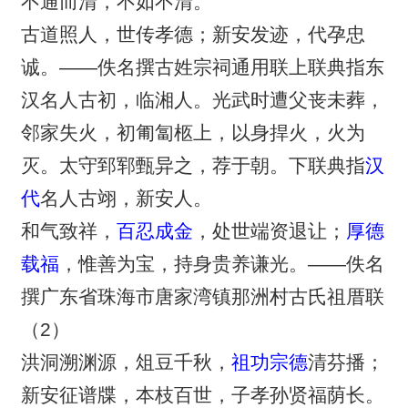
不通而清，不如不清。”
古道照人，世传孝德；新安发迹，代孕忠
诚。——佚名撰古姓宗祠通用联上联典指东
汉名人古初，临湘人。光武时遭父丧未葬，
邻家失火，初匍匐柩上，以身捍火，火为
灭。太守郅郓甄异之，荐于朝。下联典指
汉
代
名人古翊，新安人。
和气致祥，
百忍成金
，处世端资退让；
厚德
载福
，惟善为宝，持身贵养谦光。——佚名
撰广东省珠海市唐家湾镇那洲村古氏祖厝联
（2）
洪洞溯渊源，俎豆千秋，
祖功宗德
清芬播；
新安征谱牒，本枝百世，子孝孙贤福荫长。