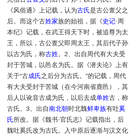
《风俗通》上记载，认为
古氏
是古公亶父之
后。而这个古
姓家
族的始祖，据《
史记
·周
本纪》记载，在武王得天下时，被追尊为太
王，所以，古公亶父即周太王，其后代子孙
以古为氏，称
古姓
。2、出自周代有大夫受
封于苦城，以邑名为氏。据《潜夫论》上有
关于“古
成氏
之后分为古氏。”的记载，周代
有大夫受封于苦城（在今河南省鹿邑），其
后人以讹音古成为氏，以后去成
单姓
古，称
古氏。3、出自
南北朝
时北魏
鲜卑族
有吐
奚
氏
所改。据《魏书·官氏志》记载指出，后
魏吐奚氏改为古氏。入中原后逐渐与汉文化