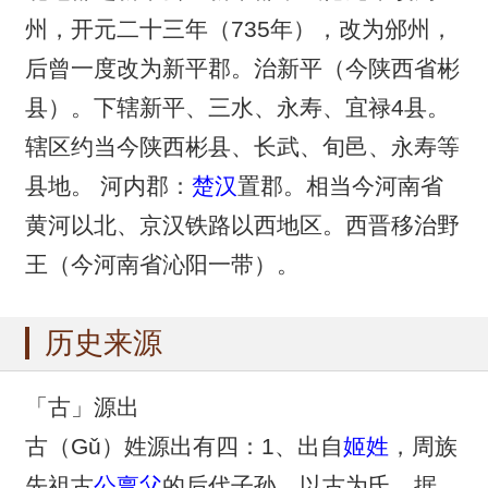
州，开元二十三年（735年），改为邠州，
后曾一度改为新平郡。治新平（今陕西省彬
县）。下辖新平、三水、永寿、宜禄4县。
辖区约当今陕西彬县、长武、旬邑、永寿等
县地。 河内郡：
楚汉
置郡。相当今河南省
黄河以北、京汉铁路以西地区。西晋移治野
王（今河南省沁阳一带）。
历史来源
「古」源出
古（Gǔ）姓源出有四：1、出自
姬姓
，周族
先祖古
公亶父
的后代子孙，以古为氏。据