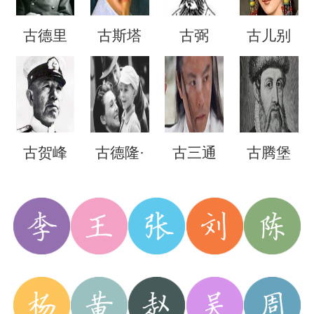
古德里
古斯塔
古弼
古儿别
安
夫二世
速
古贺峰
古德隆·
古三通
古腾堡
一
希姆莱