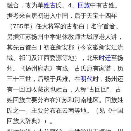
融合，改为单
姓古
氏。4、
回族
中有古姓。
据考来自唐初进入中国，后于天宝十四年
（755年）任大将军的古都白丁名字首音。
另据江苏扬州中学退休教师古城厚老人讲，
其先古都白丁初在新安郡（今安徽新安江流
域、祁门及江西婺源等地），北宋
时迁
至扬
州。《扬州府志》有载。古氏原有家谱，历
三十三世，后毁于兵难。在
明代
时，扬州还
有一回回收藏家也姓古，人称“古回回”。古
姓回族主要分布在江苏和河南地区。回族姓
氏之一。主要分布在云南等地。（见《中国
回族大辞典》）。