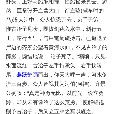
舒头，正好与船舷相撞，使船摇来晃去。忽
然，巨鼋张开血盆大口，衔左骖(驾车时的
马)没人河中，众人惊恐万分，束手无策。
惟古冶子见状，即拔剑跳入水中，斜行五
里，逆行五里，与巨鼋周旋搏击。已避退至
岸边的齐景公望着黄河水面，不见古冶子的
踪影，惋惜地说：“冶子死了。”稍顷，只见
水面流红，古冶子左手持鼋头，右手挟骖
尾，
燕跃鹄踊
而出，仰天大呼一声，河水倒
流三百步。众人皆视其为河伯(河神)。齐景
公赞叹：“真是神勇无比。以前先王设立勇
爵，却从未有像冶子这么英勇。”便解锦袍
赐予古冶子，后又立五乘之宾以旌之。