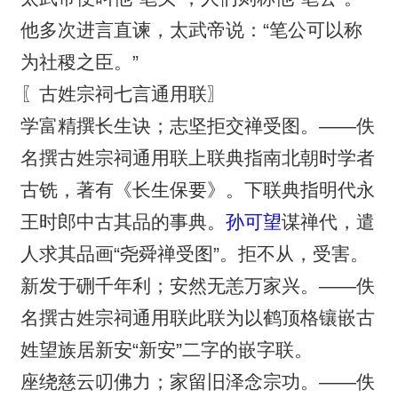
他多次进言直谏，太武帝说：“笔公可以称
为社稷之臣。”
〖古姓宗祠七言通用联〗
学富精撰长生诀；志坚拒交禅受图。——佚
名撰古姓宗祠通用联上联典指南北朝时学者
古铣，著有《长生保要》。下联典指明代永
王时郎中古其品的事典。
孙可望
谋禅代，遣
人求其品画“尧舜禅受图”。拒不从，受害。
新发于硎千年利；安然无恙万家兴。——佚
名撰古姓宗祠通用联此联为以鹤顶格镶嵌古
姓望族居新安“新安”二字的嵌字联。
座绕慈云叨佛力；家留旧泽念宗功。——佚