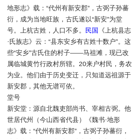
地形志》载：“代州有新安郡”，古弼子孙蕃
衍，成为当地旺族，古氏遂以“新安”为堂
号。上杭古姓，人口不多。
民国
《上杭县志
·氏族志》云：“县东安乡有古姓十数户”。这
些“安乡”古氏住的村子——马祖滩，现已改
属临城黄竹行政村所辖。20来户村民，务农
为业。他们由于历史变迁，只知道远祖源于
新安郡，其他无谱可依。
堂号
新安堂：源自北魏吏部尚书、宰相古弼。他
世居代州（今山西省代县）《魏书·地形
志》载：“代州有新安郡”，古弼子孙蕃衍，