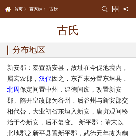
古氏
首页 〉
百家姓 〉
古氏
分布地区
新安郡：秦置新安县，故址在今促池境内，
属宏农郡，
汉代
因之．东晋末分置东垣县．
北周
保定间置中州，建德间废，改置新安
郡。隋开皇改郡为谷州．后谷州与新安郡交
相代替，大业初省东垣入新安，唐贞观间移
治于今新安，后不复变。 新平郡：隋末以
北地郡之新平县置新平郡，武德元年改为豳