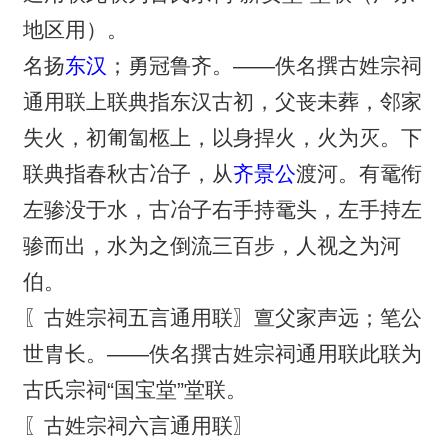
地区用）。
名扬
东汉
；勇冠鲁齐。——佚名撰古姓宗祠
通用联上联典指东汉古初，父丧未葬，邻家
失火，初匍匐柩上，以身捍火，火为灭。下
联典指春秋古冶子，从
齐景公
渡河。有鼋衔
左骖没于水，古冶子右手持鼋头，左手持左
骖而出，水为之倒流三百步，人视之为河
伯。
〖古姓宗祠五言通用联〗亶父家声远；笔公
世胄长。——佚名撰古姓宗祠通用联此联为
古氏宗祠“国宝堂”堂联。
〖古姓宗祠六言通用联〗