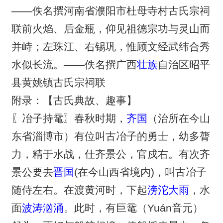
——佚名撰河南省濮阳市杜母寺村古氏宗祠
联前火焰、后金瓶，仰见祖德宗功与灵山而
并峙；左珠江、右锡巩，惟顾文经武纬合秀
水似长流。——佚名撰广西
壮族
自治区昭平
县黄姚镇古氏宗祠联
附录：【古氏典故、趣事】
〖冶子持鼋〗春秋时期，
齐国
（治所在今山
东省淄博市）有位叫古冶子的勇士，幼多膂
力，精于水战，仕齐景公，官戍右。有次齐
景公要去
晋国
(在今山西省境内)，叫古冶子
随侍左右。在渡黄河时，下起
滂沱大雨
，水
面
波涛汹涌
。此时，有巨鼋（Yuán音元）