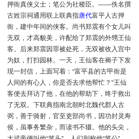
押衙真侠义士；笔公为社稷臣。——佚名撰
古姓宗祠通用联上联典指
唐代
富平人古押
衙，建中年间的侠客。尚书郑震有个女儿叫
无双，才高貌美，许配给了郑震的外甥王仙
客。后来郑震因罪被处死，无双被收入宫中
为奴，打扫园林。一天，王仙客在褥子下发
现一封信，上面写着：“富平县的古甲衙是
人间的有心人，你是否去求他帮忙？”王仙
客便去拜访了他，在他的帮助下，终于救出
了无双。下联典指南北朝时北魏代郡人古
弼，善于骑射，官至吏部尚书，因功封灵寿
侯，虽事务繁杂，而读书不辍。他的头尖，
太武帝便叫他“笔头”，人们则称他“笔公”。