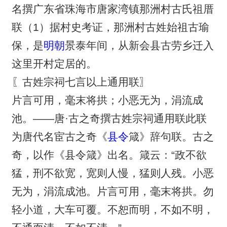
名撰广东省珠海市唐家湾镇那洲村古氏祖厝
联（1）据村史考证，那洲村古姓始祖古瑜
保，是
明朝
景泰年间，从新会县古劳乡迁入
这里开村定居的。
〖古姓宗祠七言以上通用联〗
片言可用，毫末将拱；小恶无为，涓流成
池。——唐·古之奇撰古姓宗祠通用联此联
为唐代名宦古之奇《
县令
箴》辞句联。古之
奇，以作《县令箴》出名。箴云：“政不欲
猛，刑不欲宽，宽则人慢，猛则人残。小恶
无为，涓流成池。片言可用，毫末将拱。勿
轻小道，大车可覆。不恕而明，不如不明，