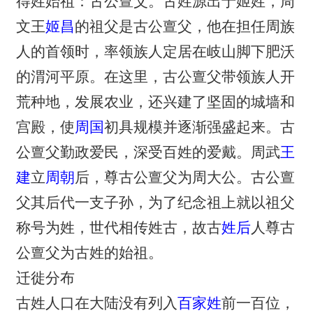
得姓始祖：古公亶父。古姓源出于姬姓，周
文王
姬昌
的祖父是古公亶父，他在担任周族
人的首领时，率领族人定居在岐山脚下肥沃
的渭河平原。在这里，古公亶父带领族人开
荒种地，发展农业，还兴建了坚固的城墙和
宫殿，使
周国
初具规模并逐渐强盛起来。古
公亶父勤政爱民，深受百姓的爱戴。周武
王
建
立
周朝
后，尊古公亶父为周大公。古公亶
父其后代一支子孙，为了纪念祖上就以祖父
称号为姓，世代相传姓古，故古
姓后
人尊古
公亶父为古姓的始祖。
迁徙分布
古姓人口在大陆没有列入
百家姓
前一百位，