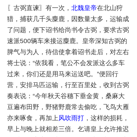
〖古弼直谏〗有一次，
北魏皇帝
在北山狩
猎，捕获几千头麋鹿，因数量太多，运输成
了问题，便下诏书给尚书令古弼，要求古弼
速派500辆车来接运麋鹿。皇帝深知古弼的
脾气与为人，待信使拿着诏书走后，对左右
将士说：“依我看，笔公不会发派这么多车
过来，你们还是用马来运送吧。”便回行
营，安排马匹运输，行至百里处，收到古弼
奏表说：“今年秋天谷穗下垂金黄，桑麻大
豆遍布田野，野猪野鹿常去偷吃，飞鸟大雁
亦来啄食，再加上
风吹雨打
，这样的损耗，
早上与晚上就相差三倍。乞请皇上允许推迟