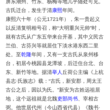
屏东潮州、竹东、杨梅等地几乎随处可见。
古氏迁台，发生于清
康熙
年间。
康熙六十年（公元1721年），朱一贵起义
以反清复明相号召，称“大明重兴元帅”时，
就有古氏从广东五华来台开基，其中义民古
兰伯、古芬兴等就居住下淡水港东西二里
处。至
乾隆
年间，又有一支古氏从泉州移
台，初居今桃园县龙潭坡，后迁住台北、台
东、新竹等地。据清
举人
丘荷公主编《上杭
县志·氏族志》载：“古氏，新安郡，周太王
古公之后，因以为氏。”新安为古姓远祖居
地，这个远祖就是北魏
吏部尚书
、宰相古
弼。他世居代州（今山西省代县）《魏书·