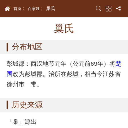
巢氏
首页 〉
百家姓 〉
巢氏
分布地区
彭城郡：西汉地节元年（公元前69年）将
楚
国
改为彭城郡。治所在彭城，相当今江苏省
徐州市一带。
历史来源
「巢」源出