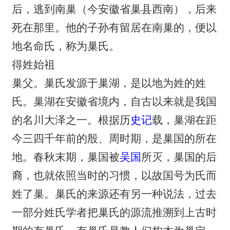
后，逃到南巢（今安徽省巢县西南），后来
死在那里。他的子孙有留居在南巢的，便以
地名命氏，称为巢氏。
得姓始祖
巢父。巢氏发源于巢湖，是以地为姓的姓
氏。巢湖在安徽省境内，自古以来就是我国
的名川大泽之一。根据历
史记
载，巢湖在距
今三四千年前的殷、周时期，是巢国的所在
地。春秋末期，巢国被
吴国
所灭，巢国的后
裔，也就依照当时的习惯，以故国号为氏而
姓了巢。巢氏的来源还有另一种说法，过去
一部分姓氏学者把巢氏的源流推溯到上古时