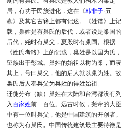
期的有巢氏。有巢氏是教人们构木为巢定
居，有功于民族进化，这在《
韩非子
·五
蠹》及其它古籍上都有记述。《姓谱》上记
载，巢姓是有巢氏的后代，或者说是巢国的
后代，尧时有巢父，夏殷时有巢国。根据
《姓氏考略》上的记载，巢姓是以国为氏，
望族出于彭城。巢姓的始祖以树为巢，而寝
其上，号曰巢父，他的后人就以巢为姓。故
巢氏后人奉巢父为巢姓的得姓始祖。
迁徙分布（缺）巢姓在大陆和台湾都没有列
入
百家姓
前一百位。远古时候，尧帝的大臣
中有一位叫巢父，他是中国建筑的开创者。
也称为有巢氏。中国传统建筑最主要特徵是