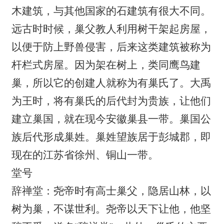
木建筑，与其他国家的石建筑有很大不同。
远古时时候，巢父教人利用树干架起房屋，
以便于防上野兽侵害，后来这类建筑被称为
杆栏式房屋。因为架在树上，类同鹰鸟建
巢，所以它的创建人就称为有巢氏了。大禹
为王时，将有巢氏的后代封为贵族，让他们
建立巢国，就在现今安徽巢县一带。巢国公
族后代形成巢姓。巢姓望族居于彭城郡，即
现在的江苏省徐州、铜山一带。
堂号
辞禅堂：尧帝时有高士巢父，隐居山林，以
树为巢，不谋世利。尧帝以天下让他，他坚