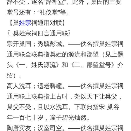
辞不受，遂名“辞禅堂”。此外，巢氏的主要
堂号还有：“礼仪堂”等。
【巢
姓宗
祠通用对联】
〖巢姓宗祠四言通用联〗
宗开巢国；秀毓彭城。——佚名撰巢姓宗祠
通用联全联典指巢姓的源流和郡望（见上题
头《一、姓氏源流》和《二、郡望堂号》介
绍）。
高人洗耳；遗老碧瞳。——佚名撰巢姓宗祠
通用联上联典指上古时，尧以天下让巢父，
巢父不受，且以水洗耳。下联典指宋·巢谷
年一百七十岁，瞳子碧光灿然。
陶唐宾友；汉室司空。——佚名撰巢姓宗祠