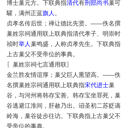
博士巢元方。下联典指
清代
有
刑部尚书
巢可
驩，满州正蓝
旗人
。
贞孝名传后世；禅让德比先贤。——佚名撰
巢姓宗祠通用联上联典指清代孝子、明崇时
祯时
举人
巢鸣盛，人称贞孝先生。下联典指
上古巢父不受帝位的事典。
〖巢姓宗祠七言通用联〗
金兰胜友情谊厚；巢父巨人熏望高。——佚
名撰巢姓宗祠通用联上联典指
宋代
进士
巢
谷，与河州将韩存宝善。韩存宝坐罪死，巢
谷逃避江淮间，肝赦乃出。诏圣初二苏贬谪
岭海，巢谷徒步往访。下联典指上古巢父不
受帝位的事典。