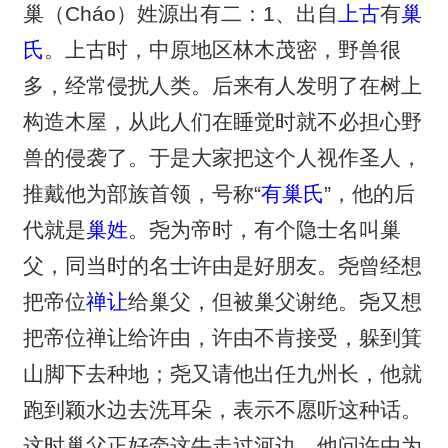
巢（Cháo）姓源出有二：1、出自
上古
有
巢
氏
。上古时，中原地区林木茂密，野兽很
多，经常侵扰人类。后来有人发明了在树上
构造木屋，从此人们在睡觉时就不必担心野
兽的侵袭了。于是大家把这个人视作圣人，
推戴他为部族首领，号称“
有巢氏
”，他的后
代就是
巢姓
。尧为帝时，有个隐士名叫巢
父，同当时的名士许由是好朋友。尧曾经想
把帝位
禅让
给巢父，但被巢父谢绝。尧又想
把帝位禅让给许由，许由不肯接受，躲到箕
山脚下去种地；尧又请他出任九州长，他就
跑到颖水边去洗耳朵，表示不愿听这种话。
这时巢父正好牵这牛走过河边，他问许由为