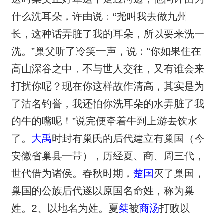
什么洗耳朵，许由说：“尧叫我去做九州
长，这种话弄脏了我的耳朵，所以要来洗一
洗。”巢父听了冷笑一声，说：“你如果住在
高山深谷之中，不与世人交往，又有谁会来
打扰你呢？现在你这样故作清高，其实是为
了沽名钓誉，我还怕你洗耳朵的水弄脏了我
的牛的嘴呢！”说完便牵着牛到上游去饮水
了。
大禹
时封有巢氏的后代建立有巢国（今
安徽省巢县一带），历经夏、商、周三代，
世代借为诸侯。春秋时期，
楚国
灭了巢国，
巢国的公族后代遂以原国名命姓，称为巢
姓。2、以地名为姓。夏
桀
被
商汤
打败以