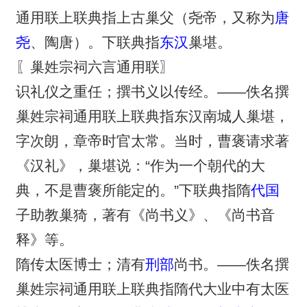
通用联上联典指上古巢父（尧帝，又称为
唐
尧
、陶唐）。下联典指
东汉
巢堪。
〖巢姓宗祠六言通用联〗
识礼仪之重任；撰书义以传经。——佚名撰
巢姓宗祠通用联上联典指东汉南城人巢堪，
字次朗，章帝时官太常。当时，曹褒请求著
《汉礼》，巢堪说：“作为一个朝代的大
典，不是曹褒所能定的。”下联典指隋
代国
子助教巢猗，著有《尚书义》、《尚书音
释》等。
隋传太医博士；清有
刑部
尚书。——佚名撰
巢姓宗祠通用联上联典指隋代大业中有太医