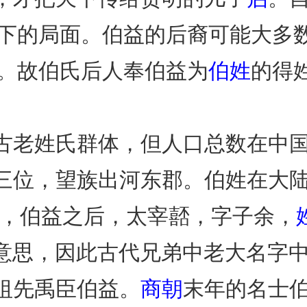
家天下的局面。伯益的后裔可能大多
代。故伯氏后人奉伯益为
伯姓
的得
古老姓氏群体，但人口总数在中
三位，望族出河东郡。伯姓在大
姓，伯益之后，太宰嚭，字子余，
的意思，因此古代兄弟中老大名字
祖先禹臣伯益。
商朝
末年的名士