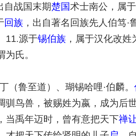
出自战国末期
楚国
术士南公，属于
于
回族
，出自著名回族先人伯笃·鲁
11.源于
锡伯族
，属于汉化改姓为
谓为氏。
丁（鲁至道）、瑚锡哈哩·伯麟。
调驯鸟兽，被赐姓为嬴，成为后
，当禹年迈时，曾有意把天下
禅
，才把天下传给贤明的儿子
启
。