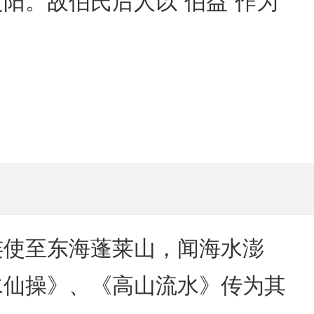
阳。故伯氏后人以“伯益”作为
连使至东海蓬莱山，闻海水澎
水仙操》、《高山流水》传为其