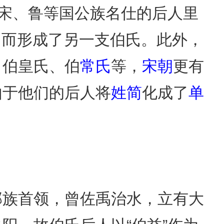
、宋、鲁等国公族名仕的后人里
氏，而形成了另一支伯氏。此外，
、伯皇氏、伯
常氏
等，
宋朝
更有
由于他们的后人将
姓简
化成了
单
部族首领，曾佐禹治水，立有大