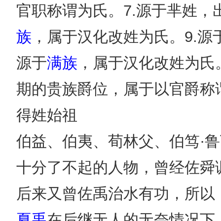
官职称谓为氏。7.源于芈姓，
族
，属于汉化改姓为氏。9.源
源于
满族
，属于汉化改姓为氏。
期的贵族爵位，属于以官爵称
得姓始祖
伯益、伯夷、荀林父、伯笃·鲁
十分了不起的人物，曾经佐舜
后来又曾佐禹治水有功，所以
夏禹
在后继无人的无奈情况下