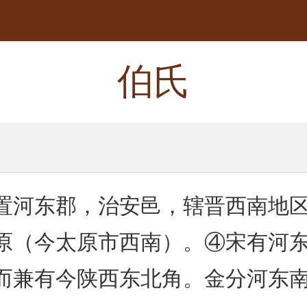
伯氏
置河东郡，治安邑，辖晋西南地
原（今太原市西南）。④宋有河
而兼有今陕西东北角。金分河东