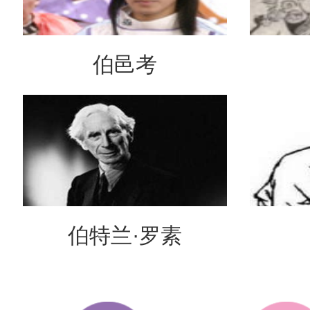
伯邑考
伯特兰·罗素