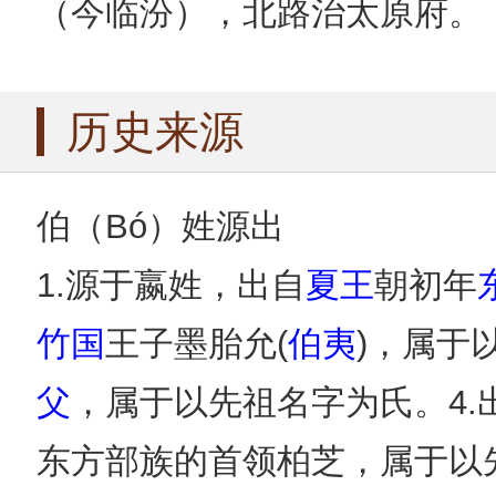
（今临汾），北路治太原府。
历史来源
伯（Bó）姓源出
1.源于嬴姓，出自
夏王
朝初年
竹国
王子墨胎允(
伯夷
)，属于
父
，属于以先祖名字为氏。4.
东方部族的首领柏芝，属于以