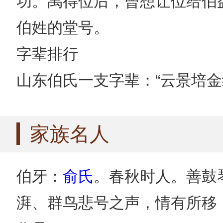
功。禹得位后，曾想让位给伯
伯姓的堂号。
字辈排行
山东伯氏一支字辈：“云景培金
家族名人
伯牙：
俞氏
。春秋时人。善鼓
湃、群鸟悲号之声，情有所移