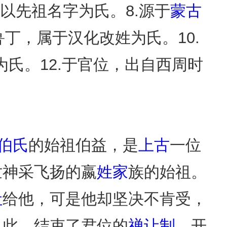
以先祖名字为氏。8.源于
蒙古
丁，属于汉化改姓为氏。10.
氏。12.于官位，出自西周时
伯氏
的始祖伯益，是
上古
一位
世神采飞扬的嬴
姓家
族的始祖。
让
给他，可是他却坚决不肯受，
自此，结束了君位的
禅让制
，开