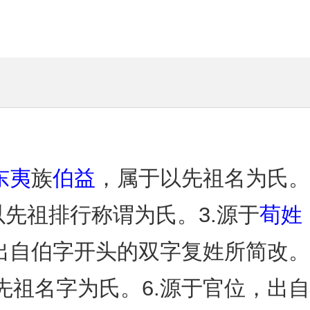
东夷
族
伯益
，属于以先祖名为氏。
以先祖排行称谓为氏。3.源于
荀姓
出自伯字开头的双字复姓所简改。
先祖名字为氏。6.源于官位，出