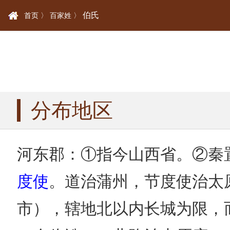
伯氏
首页 〉
百家姓 〉
分布地区
河东郡：①指今山西省。②秦
度使
。道治蒲州，节度使治太
市），辖地北以内长城为限，