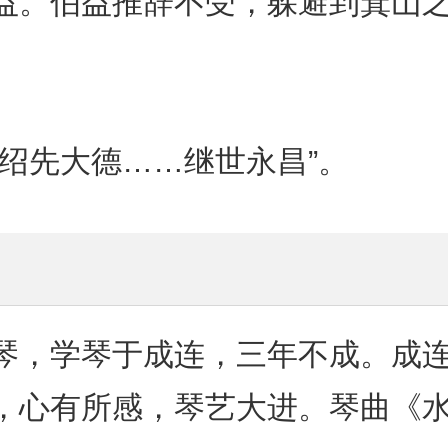
益。伯益推辞不受，躲避到箕山之
绍先大德……继世永昌”。
琴，学琴于成连，三年不成。成
，心有所感，琴艺大进。琴曲《