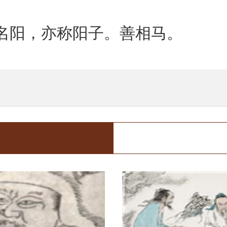
名阳，亦称阳子。善相马。