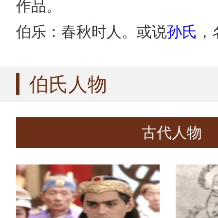
作品。
伯乐：春秋时人。或说
孙氏
，
伯氏人物
古代人物