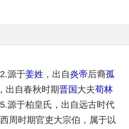
2.源于
姜姓
，出自
炎帝
后裔
孤
，出自春秋时期
晋国
大夫
荀林
5.源于柏皇氏，出自远古时代
自西周时期官吏大宗伯，属于以