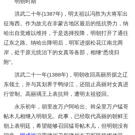
明朝时期
洪武二十年(1387年)，明太祖以冯胜为大将军出
征海西。作为故元在非蒙古地区最后的抵抗势力，纳
哈出自觉难以维持，于是选择投降，明朝打开了通往
辽东之路。纳哈出降明后，明军进据松花江南北两
岸，处于原元统治下的女真等各部，相继“悉境归
附”。
洪武二十一年(1388年)，明朝收回高丽所据之辽
东领土，并与其划界于鸭绿江，还阻止高丽对女真进
行管制。高丽禑王上表抗辩，遭明太祖驳回。
永乐初年，胡里改万户阿哈出、斡朵里万户猛哥
帖木儿相继入明朝见。此事，已经取代高丽的朝鲜王
朝上表明廷，希望能够召回猛哥帖木儿，但明朝没有