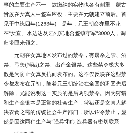
事的主要生产不一，故缴纳的实物也各有侧重。蒙古
贵族在女真人中签军应役，主要在元朝建立前后。首
见于中统四年(1263年)。是年，元王朝命亦里不花
在“女直、水达达及乞列宾地合签镇守军”3000人，调
归塔匣来领之。
元朝在女真地区发布过的禁令，有屠杀之禁、酒
禁、弓矢(捕猎)之禁、出产金银禁。这些禁令极大多
数是为防止女真反抗而发布的。这不仅反映在这些禁
令都发布在元初，随着元王朝统治在全国的巩固先后
解除，尤能说明这一实质的是后两项禁令。因为狩猎
和生产金银本是正常的社会生产，狩猎还是女真人解
决衣食之需的传统社会生产部门，所以诏令禁止，显
然是因这两种生产与“强兵”和制造兵器有密切联系。