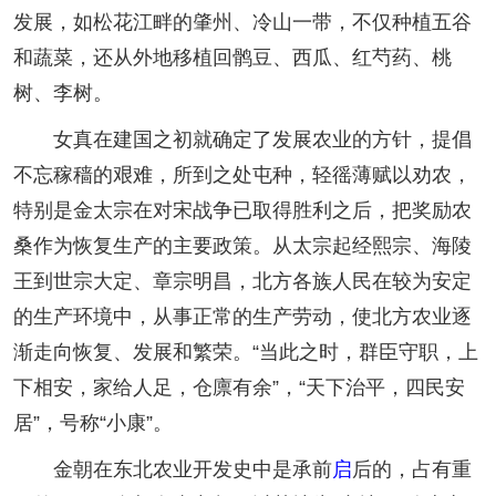
发展，如松花江畔的肇州、冷山一带，不仅种植五谷
和蔬菜，还从外地移植回鹘豆、西瓜、红芍药、桃
树、李树。
女真在建国之初就确定了发展农业的方针，提倡
不忘稼穑的艰难，所到之处屯种，轻徭薄赋以劝农，
特别是金太宗在对宋战争已取得胜利之后，把奖励农
桑作为恢复生产的主要政策。从太宗起经熙宗、海陵
王到世宗大定、章宗明昌，北方各族人民在较为安定
的生产环境中，从事正常的生产劳动，使北方农业逐
渐走向恢复、发展和繁荣。“当此之时，群臣守职，上
下相安，家给人足，仓廪有余”，“天下治平，四民安
居”，号称“小康”。
金朝在东北农业开发史中是承前
启
后的，占有重