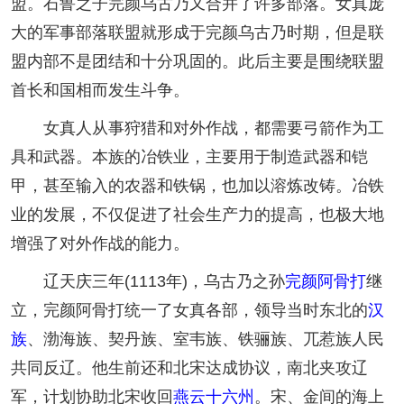
盟。石鲁之子完颜乌古乃又合并了许多部落。女真庞
大的军事部落联盟就形成于完颜乌古乃时期，但是联
盟内部不是团结和十分巩固的。此后主要是围绕联盟
首长和国相而发生斗争。
女真人从事狩猎和对外作战，都需要弓箭作为工
具和武器。本族的冶铁业，主要用于制造武器和铠
甲，甚至输入的农器和铁锅，也加以溶炼改铸。冶铁
业的发展，不仅促进了社会生产力的提高，也极大地
增强了对外作战的能力。
辽天庆三年(1113年)，乌古乃之孙
完颜阿骨打
继
立，完颜阿骨打统一了女真各部，领导当时东北的
汉
族
、渤海族、契丹族、室韦族、铁骊族、兀惹族人民
共同反辽。他生前还和北宋达成协议，南北夹攻辽
军，计划协助北宋收回
燕云十六州
。宋、金间的海上