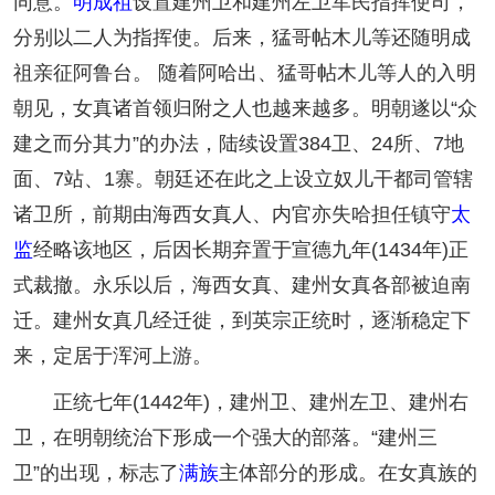
同意。
明成祖
设置建州卫和建州左卫军民指挥使司，
分别以二人为指挥使。后来，猛哥帖木儿等还随明成
祖亲征阿鲁台。 随着阿哈出、猛哥帖木儿等人的入明
朝见，女真诸首领归附之人也越来越多。明朝遂以“众
建之而分其力”的办法，陆续设置384卫、24所、7地
面、7站、1寨。朝廷还在此之上设立奴儿干都司管辖
诸卫所，前期由海西女真人、内官亦失哈担任镇守
太
监
经略该地区，后因长期弃置于宣德九年(1434年)正
式裁撤。永乐以后，海西女真、建州女真各部被迫南
迁。建州女真几经迁徙，到英宗正统时，逐渐稳定下
来，定居于浑河上游。
正统七年(1442年)，建州卫、建州左卫、建州右
卫，在明朝统治下形成一个强大的部落。“建州三
卫”的出现，标志了
满族
主体部分的形成。在女真族的