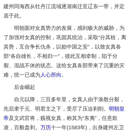
建州同海西从牡丹江流域逐渐南迁至辽东一带，并定
居于此。
明朝面对女真势力的发展，感到极大的威胁，为
了加强对女真的控制，巩固其统治，采取“分其枝，离
其势，互合争长仇杀，以贻中国之安”，以致女真各
部“各自雄长，不相归一”，彼此互相牵制，陷于分
裂、混战不休的状态。这给女真各部带来了沉重的灾
难，统一已成为
人心所向
。
后金崛起
自元以降，三百多年里，女真人由于涣散分裂，
先后隶于元、明君主之下，受尽了压迫剥削。
明朝皇
帝
及文武官将，贱视女真，称其为“东夷”，任意欺
凌，百般盘剥。
万历
十一年(1583年)，出身建州左卫