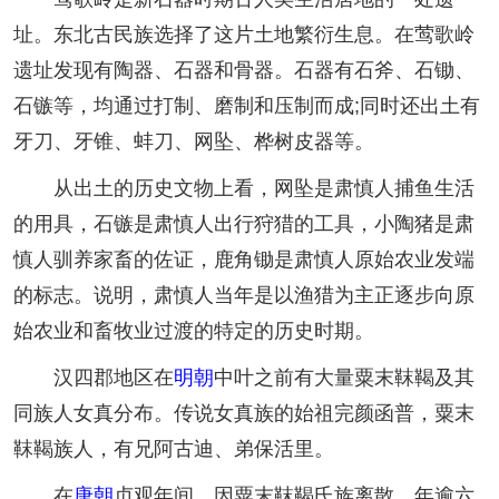
址。东北古民族选择了这片土地繁衍生息。在莺歌岭
遗址发现有陶器、石器和骨器。石器有石斧、石锄、
石镞等，均通过打制、磨制和压制而成;同时还出土有
牙刀、牙锥、蚌刀、网坠、桦树皮器等。
从出土的历史文物上看，网坠是肃慎人捕鱼生活
的用具，石镞是肃慎人出行狩猎的工具，小陶猪是肃
慎人驯养家畜的佐证，鹿角锄是肃慎人原始农业发端
的标志。说明，肃慎人当年是以渔猎为主正逐步向原
始农业和畜牧业过渡的特定的历史时期。
汉四郡地区在
明朝
中叶之前有大量粟末靺鞨及其
同族人女真分布。传说女真族的始祖完颜函普，粟末
靺鞨族人，有兄阿古迪、弟保活里。
在
唐朝
贞观年间，因粟末靺鞨氏族离散，年逾六