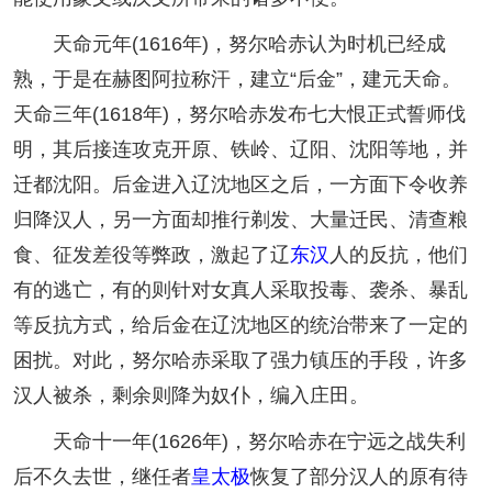
天命元年(1616年)，努尔哈赤认为时机已经成
熟，于是在赫图阿拉称汗，建立“后金”，建元天命。
天命三年(1618年)，努尔哈赤发布七大恨正式誓师伐
明，其后接连攻克开原、铁岭、辽阳、沈阳等地，并
迁都沈阳。后金进入辽沈地区之后，一方面下令收养
归降汉人，另一方面却推行剃发、大量迁民、清查粮
食、征发差役等弊政，激起了辽
东汉
人的反抗，他们
有的逃亡，有的则针对女真人采取投毒、袭杀、暴乱
等反抗方式，给后金在辽沈地区的统治带来了一定的
困扰。对此，努尔哈赤采取了强力镇压的手段，许多
汉人被杀，剩余则降为奴仆，编入庄田。
天命十一年(1626年)，努尔哈赤在宁远之战失利
后不久去世，继任者
皇太极
恢复了部分汉人的原有待