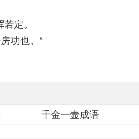
挥若定。
房功也。”
千金一壸成语