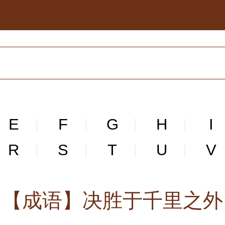
E
F
G
H
I
|
|
|
|
R
S
T
U
V
|
|
|
|
【成语】决胜于千里之外