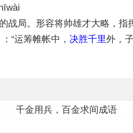
īwài
外的战局。形容将帅雄才大略，指
》：“运筹帷帐中，
决胜千里
外，子
千金用兵，百金求间成语