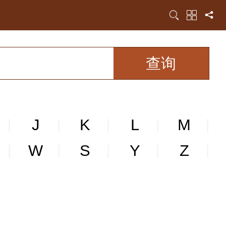
J
K
L
M
|
|
|
|
|
W
S
Y
Z
|
|
|
|
|