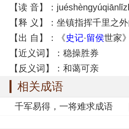
【读 音】：juéshèngyúqiānlǐzh
【释 义】：坐镇指挥千里之
【出 自】：《
史记
·
留侯
世家
【近义词】：稳操胜券
【反义词】：和蔼可亲
相关成语
千军易得，一将难求成语
千金市骨成语
千金买笑成语