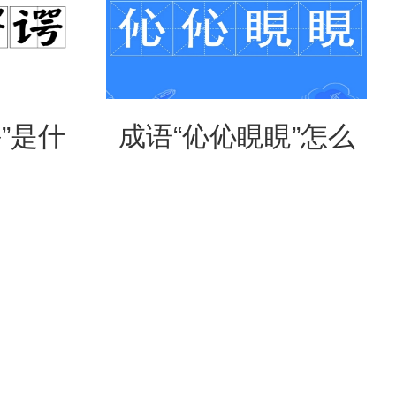
”是什
成语“伈伈睍睍”怎么
形容什
读？是什么意思？