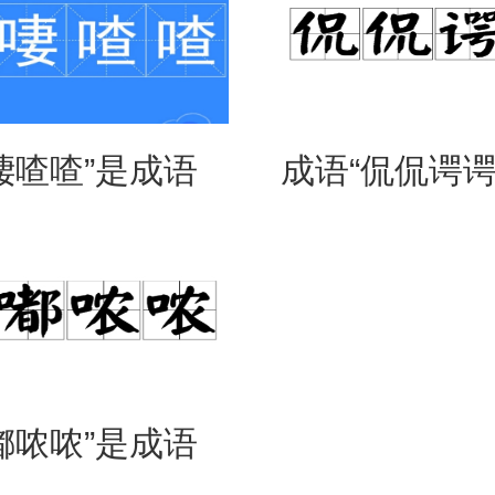
啛喳喳”是成语
成语“侃侃谔谔
是什么意思？
么意思？用来
么？
嘟哝哝”是成语