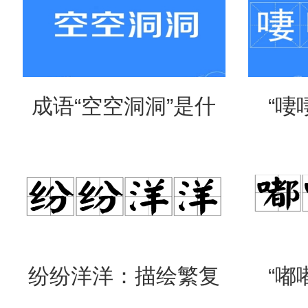
成语“空空洞洞”是什
“啛
么意思？
吗？
纷纷洋洋：描绘繁复
“嘟