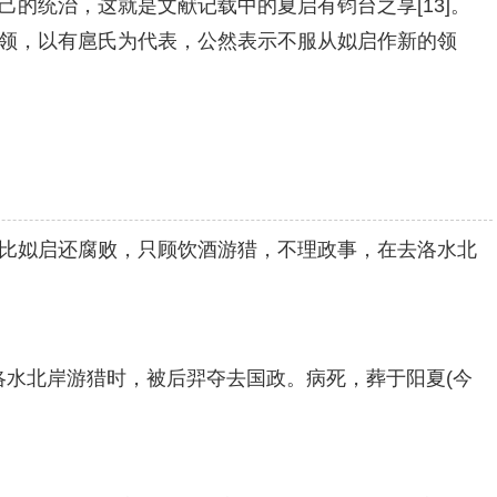
统治，这就是文献记载中的夏启有钧台之享[13]。
领，以有扈氏为代表，公然表示不服从姒启作新的领
比姒启还腐败，只顾饮酒游猎，不理政事，在去洛水北
去洛水北岸游猎时，被后羿夺去国政。病死，葬于阳夏(今