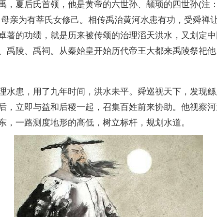
，夏后氏首领，他是黄帝的六世孙、颛顼的四世孙(注：
，母亲为有莘氏女修己。相传禹治黄河水患有功，受舜禅
卓著的功绩，就是历来被传颂的治理滔天洪水，又划定中
、禹陵、禹祠。从秦始皇开始历代帝王大都来禹陵祭祀他
水患，用了九年时间，洪水未平。舜巡视天下，发现鲧
后，立即与益和后稷一起，召集百姓前来协助。他视察河
东，一路测度地形的高低，树立标杆，规划水道。