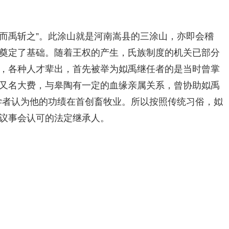
而禹斩之”。此涂山就是河南嵩县的三涂山，亦即会稽
奠定了基础。随着王权的产生，氏族制度的机关已部分
，各种人才辈出，首先被举为姒禹继任者的是当时曾掌
又名大费，与皋陶有一定的血缘亲属关系，曾协助姒禹
有学者认为他的功绩在首创畜牧业。所以按照传统习俗，姒
议事会认可的法定继承人。