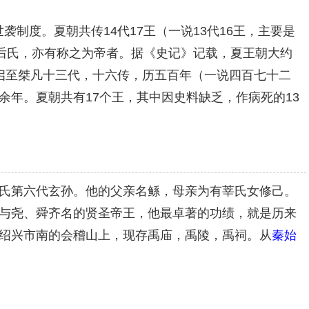
制度。夏朝共传14代17王（一说13代16王，主要是
后氏，亦有称之为帝者。据《史记》记载，夏王朝大约
自启至桀凡十三代，十六传，历五百年（一说四百七十二
年。夏朝共有17个王，其中因史料缺乏，作病死的13
氏第六代玄孙。他的父亲名鲧，母亲为有莘氏女修己。
与尧、舜齐名的贤圣帝王，他最卓著的功绩，就是历来
绍兴市南的会稽山上，现存禹庙，禹陵，禹祠。从
秦始