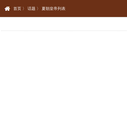
首页 〉
话题 〉
夏朝皇帝列表