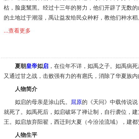
枯，脸庞黧黑。经过十三年的努力，他们开辟了无数的
的土地过于潮湿，禹让益发给民众种籽，教他们种水稻
...查看更多
夏朝
皇帝
姒
启
，在位年不详，姒禹之子。姒禹病死
又通过甘之战，击败强有力的有扈氏，消除了华夏族内
人物简介
姒启的母亲是涂山氏。
屈原
的《天问》中载传说说
就死了。姒禹死后，姒启破坏了禅让制，自行袭位，建
王。姒启放弃阳翟，西迁到大夏（今汾浍流域），建都
人物生平