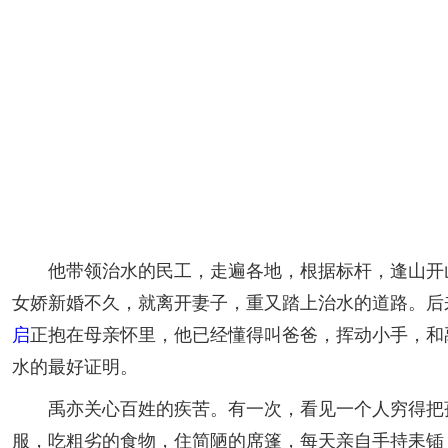
他带领治水的民工，走遍各地，根据标杆，逢山开山
女娇新婚不久，就离开妻子，重又踏上治水的道路。后
启
正抱在母亲怀里，他已经懂得叫爸爸，挥动小手，和
水的最好证明。
禹亦关心百姓的疾苦。有一次，看见一个人穷得把孩
服，吃粗劣的食物，住简陋的席篷，每天亲自手持耒锸