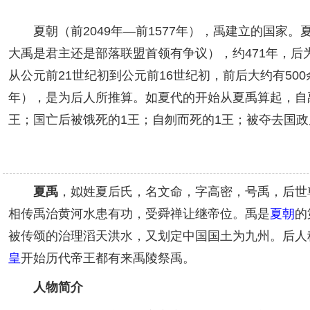
夏朝（前2049年—前1577年），禹建立的国家。
大禹是君主还是部落联盟首领有争议），约471年，
从公元前21世纪初到公元前16世纪初，前后大约有5
年），是为后人所推算。如夏代的开始从夏禹算起，自
王；国亡后被饿死的1王；自刎而死的1王；被夺去国政
夏禹
，姒姓夏后氏，名文命，字高密，号禹，后世
相传禹治黄河水患有功，受舜禅让继帝位。禹是
夏朝
的
被传颂的治理滔天洪水，又划定中国国土为九州。后人
皇
开始历代帝王都有来禹陵祭禹。
人物简介