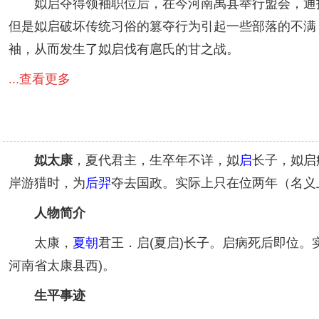
姒启夺得领袖职位后，在今河南禹县举行盟会，通报联
但是姒启破坏传统习俗的篡夺行为引起一些部落的不满
袖，从而发生了姒启伐有扈氏的甘之战。
...查看更多
姒太康
，夏代君主，生卒年不详，姒
启
长子，姒启
岸游猎时，为
后羿
夺去国政。实际上只在位两年（名义
人物简介
太康，
夏朝
君王．启(夏启)长子。启病死后即位。
河南省太康县西)。
生平事迹