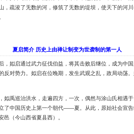
山，疏浚了无数的河，修筑了无数的堤坝，使天下的河川
。
夏启简介 历史上由禅让制变为世袭制的第一人
后，姒启通过武力征伐伯益，将其击败后继位，成为中国历
的反对势力。姒启在位晚期，发生武观之乱，政局动荡。
，姒禹巡治洪水，走遍四方，一次，偶然与涂山氏相遇于
立了中国历史上第一个朝代——夏。从此，原始社会宣告
安邑（今山西省夏县西）。