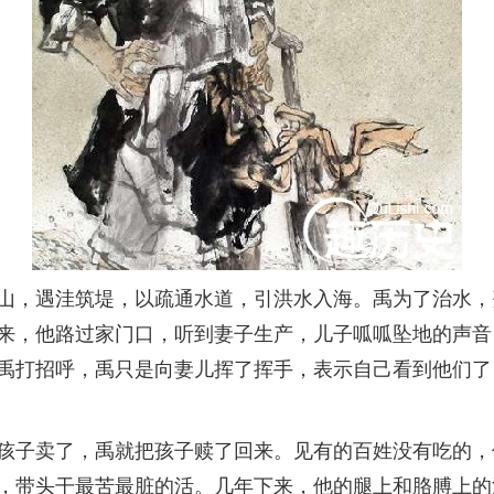
，遇洼筑堤，以疏通水道，引洪水入海。禹为了治水，
来，他路过家门口，听到妻子生产，儿子呱呱坠地的声音
禹打招呼，禹只是向妻儿挥了挥手，表示自己看到他们了
子卖了，禹就把孩子赎了回来。见有的百姓没有吃的，
，带头干最苦最脏的活。几年下来，他的腿上和胳膊上的