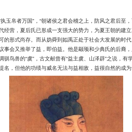
玉帛者万国”，“朝诸侯之君会稽之上，防风之君后至，
代经营，夏后氏已形成一支强大的势力，为夏王朝的建立
可的形式尚存。而从妫舜到姒禹正处于社会大发展的时代
议事会又推举了益，即伯益。他是颛顼和少典氏的后裔，
驯鸟兽的“虞”，古文献曾有“益主虞、山泽辟”之说，
提名，但他的功绩与威名无法与益相敌，益很自然的成为