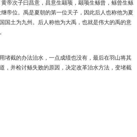
黄帝次子曰昌意，昌意生颛顼，颛顼生鲧曾，鲧曾生鲧
让继帝位。禹是夏朝的第一位天子，因此后人也称他为夏
国国土为九州。后人称他为大禹，也就是伟大的禹的意
。
用堵截的办法治水，一点成绩也没有，最后在羽山将其
道，并检讨鲧失败的原因，决定改革治水方法，变堵截