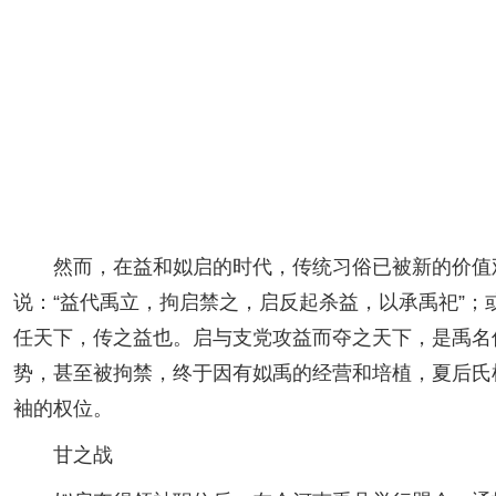
然而，在益和姒启的时代，传统习俗已被新的价值观
说：“益代禹立，拘启禁之，启反起杀益，以承禹祀”；
任天下，传之益也。启与支党攻益而夺之天下，是禹名
势，甚至被拘禁，终于因有姒禹的经营和培植，夏后氏
袖的权位。
甘之战