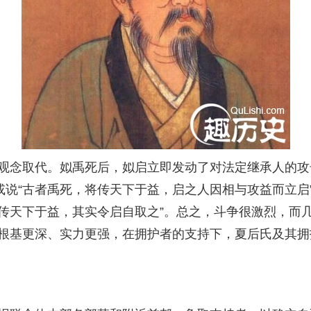
念取代。姒禹死后，姒启立即发动了对法定继承人的攻
或说“古者禹死，将传天下于益，启之人因相与攻益而立启
传天下于益，其实令启自取之”。总之，斗争很激烈，而几
根基更深、实力更强，在拥护者的支持下，夏后氏及其拥