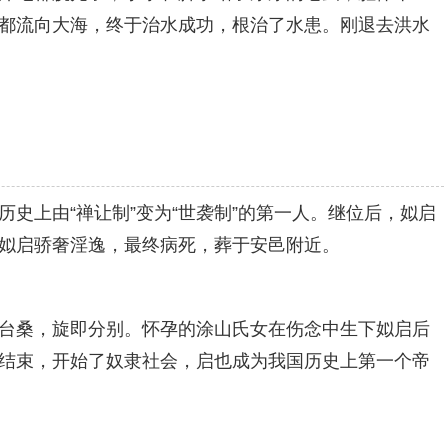
都流向大海，终于治水成功，根治了水患。刚退去洪水
史上由“禅让制”变为“世袭制”的第一人。继位后，姒启
姒启骄奢淫逸，最终病死，葬于安邑附近。
台桑，旋即分别。怀孕的涂山氏女在伤念中生下姒启后
结束，开始了奴隶社会，启也成为我国历史上第一个帝