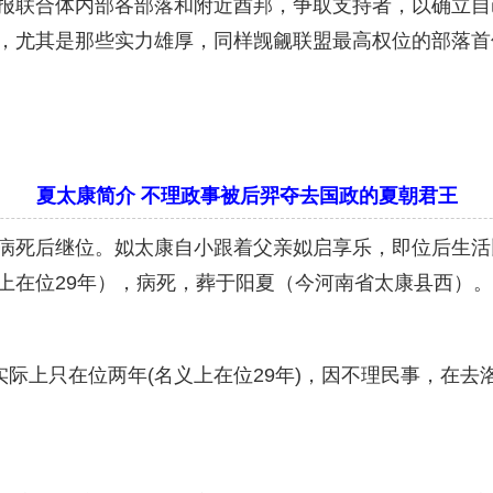
合体内部各部落和附近酋邦，争取支持者，以确立自己的
，尤其是那些实力雄厚，同样觊觎联盟最高权位的部落首
夏太康简介 不理政事被后羿夺去国政的夏朝君王
病死后继位。姒太康自小跟着父亲姒启享乐，即位后生活
上在位29年），病死，葬于阳夏（今河南省太康县西）。
实际上只在位两年(名义上在位29年)，因不理民事，在