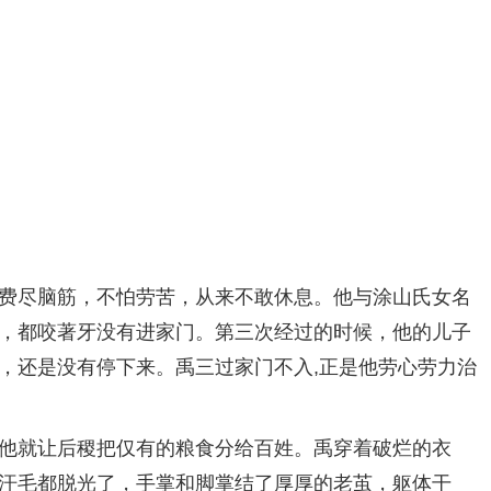
费尽脑筋，不怕劳苦，从来不敢休息。他与涂山氏女名
，都咬著牙没有进家门。第三次经过的时候，他的儿子
，还是没有停下来。禹三过家门不入,正是他劳心劳力治
他就让后稷把仅有的粮食分给百姓。禹穿着破烂的衣
汗毛都脱光了，手掌和脚掌结了厚厚的老茧，躯体干