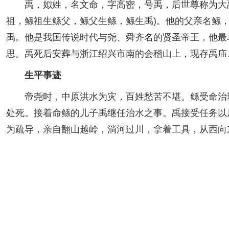
禹，姒姓，名文命，字高密，号禹，后世尊称为大禹
祖，鲧祖生鲧父，鲧父生鲧，鲧生禹)。他的父亲名鲧
禹。他是我国传说时代与尧、舜齐名的贤圣帝王，他最
思。禹死后安葬与浙江绍兴市南的会稽山上，现存禹庙
生平事迹
帝尧时，中原洪水为灾，百姓愁苦不堪。鲧受命治理
处死。接着命鲧的儿子禹继任治水之事。禹接受任务以
为疏导，亲自翻山越岭，淌河过川，拿着工具，从西向