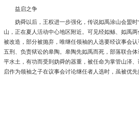
益启之争
妫舜以后，王权进一步强化，传说姒禹涂山会盟时“执
山，正在夏人活动中心地区附近。可见经姒鲧、姒禹两
被改造，部分被抛弃，唯继任领袖的人选要经议事会认
五刑、负责狱讼的皋陶。皋陶先姒禹而死，部落联合体
平水土，有功而受到妫舜的器重，被任命为掌管山泽、调
启作为领袖之子在议事会讨论继任者人选时，虽被优先