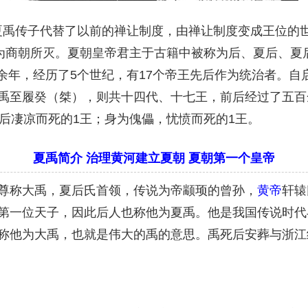
夏禹传子代替了以前的禅让制度，由禅让制度变成王位的世袭
后为商朝所灭。夏朝皇帝君主于古籍中被称为后、夏后、夏
00余年，经历了5个世纪，有17个帝王先后作为统治者。
禹至履癸（桀），则共十四代、十七王，前后经过了五百余
后凄凉而死的1王；身为傀儡，忧愤而死的1王。
夏禹简介 治理黄河建立夏朝 夏朝第一个皇帝
尊称大禹，夏后氏首领，传说为帝颛顼的曾孙，
黄帝
轩辕
第一位天子，因此后人也称他为夏禹。他是我国传说时代
称他为大禹，也就是伟大的禹的意思。禹死后安葬与浙江