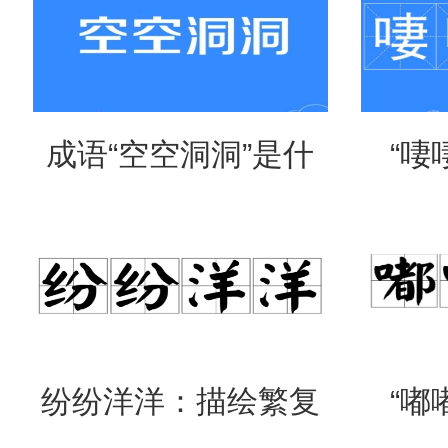
成语“空空洞洞”是什
“啛
么意思？
吗？
纷纷洋洋：描绘繁复
“嘟