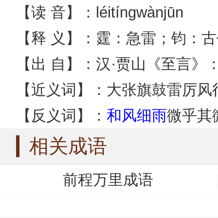
【读 音】：léitíngwànjūn
【释 义】：霆：急雷；钧：
【出 自】：汉·贾山《至言》
【近义词】：大张旗鼓雷厉风
【反义词】：
和风细雨
微乎其
相关成语
前程万里成语
鹏程万里成语
泥金万点成语