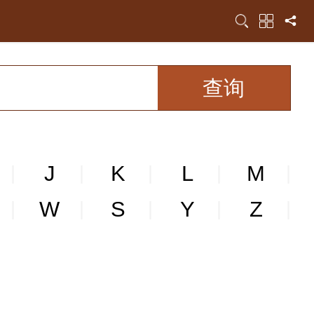
J
K
L
M
|
|
|
|
|
W
S
Y
Z
|
|
|
|
|