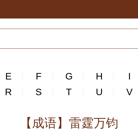
E
F
G
H
I
|
|
|
|
R
S
T
U
V
|
|
|
|
【成语】雷霆万钧