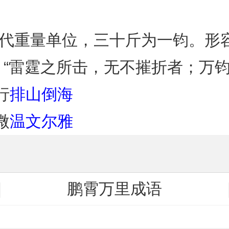
古代重量单位，三十斤为一钧。形
：“雷霆之所击，无不摧折者；万
行
排山倒海
微
温文尔雅
鹏霄万里成语