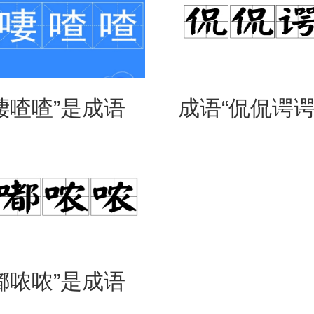
啛喳喳”是成语
成语“侃侃谔谔
是什么意思？
么意思？用来
么？
嘟哝哝”是成语