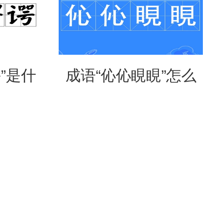
”是什
成语“伈伈睍睍”怎么
形容什
读？是什么意思？