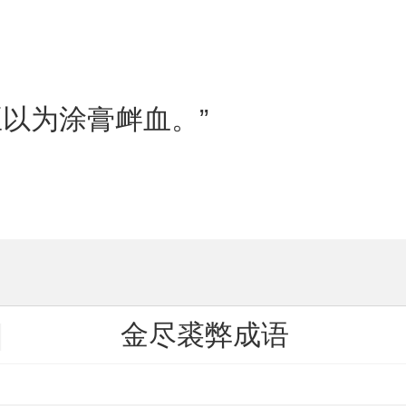
以为涂膏衅血。”
金尽裘弊成语