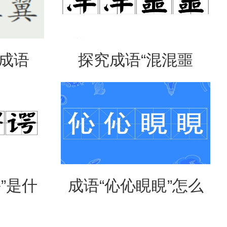
是成语
探究成语“混混噩
意思？
噩”的含义与应用
”是什
成语“伈伈睍睍”怎么