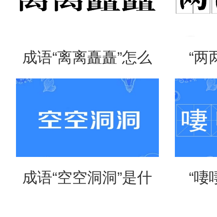
成语“离离矗矗”怎么
“两
读？用来形容什么？
吗？
成语“空空洞洞”是什
“啛