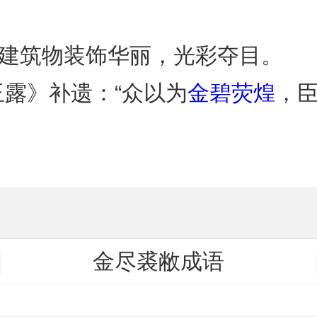
容建筑物装饰华丽，光彩夺目。
玉露》补遗：“众以为
金碧荧煌
，臣
金尽裘敝成语