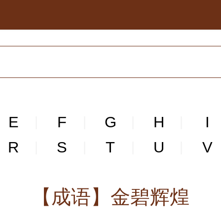
E
F
G
H
I
|
|
|
|
R
S
T
U
V
|
|
|
|
【成语】金碧辉煌