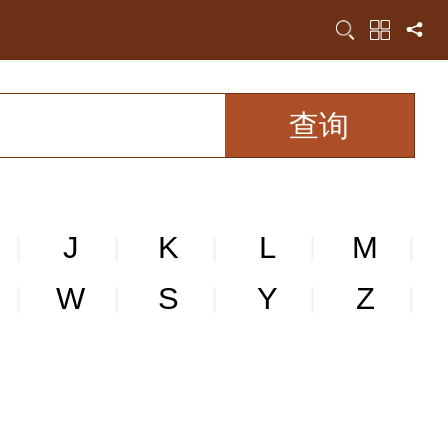
J
K
L
M
|
|
|
|
|
W
S
Y
Z
|
|
|
|
|