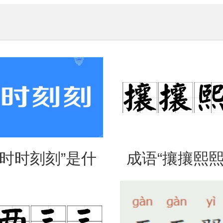
“时时刻刻”是什
成语“攘攘熙熙
思？出自哪里？
法、典故和