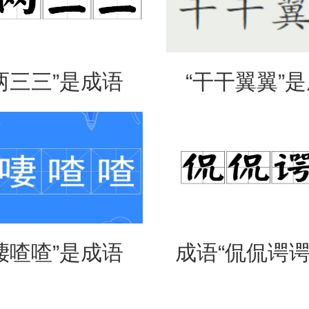
两三三”是成语
“干干翼翼”
是什么意思？
吗？是什么
啛喳喳”是成语
成语“侃侃谔谔