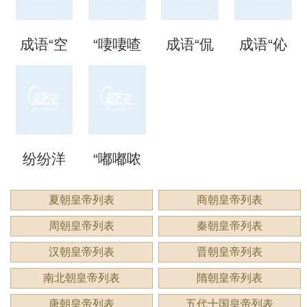
矗”怎么
语吗？
语吗？
噩噩”的
自哪
处
成语“空
“啛啛喳
成语“侃
成语“伈
读？用
是什么
是什么
含义与
里？
空洞
喳”是成
侃谔
伈睍
来形容
意思？
意思？
应用
洞”是什
语吗？
谔”是什
睍”怎么
什么？
纷纷洋
“嘟嘟哝
么意
是什么
么意
读？是
洋：描
哝”是成
夏朝皇帝列表
商朝皇帝列表
思？
意思？
思？用
什么意
周朝皇帝列表
秦朝皇帝列表
绘繁复
语吗？
来形容
思？
汉朝皇帝列表
晋朝皇帝列表
景象的
用来形
南北朝皇帝列表
隋朝皇帝列表
什么？
唐朝皇帝列表
五代十国皇帝列表