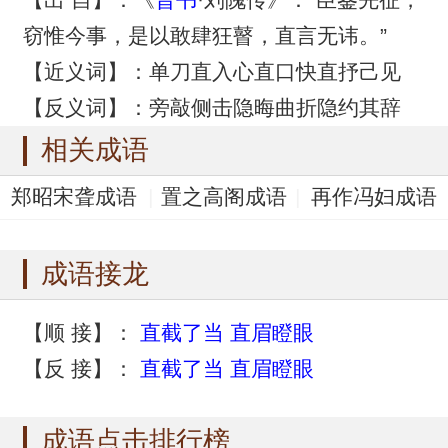
窃惟今事，是以敢肆狂瞽，直言无讳。”
【近义词】：单刀直入心直口快直抒己见
【反义词】：旁敲侧击隐晦曲折隐约其辞
相关成语
郑昭宋聋成语
置之高阁成语
再作冯妇成语
志盈心满成语
罪应万死成语
成语接龙
【顺 接】：
直截了当
直眉瞪眼
【反 接】：
直截了当
直眉瞪眼
成语点击排行榜