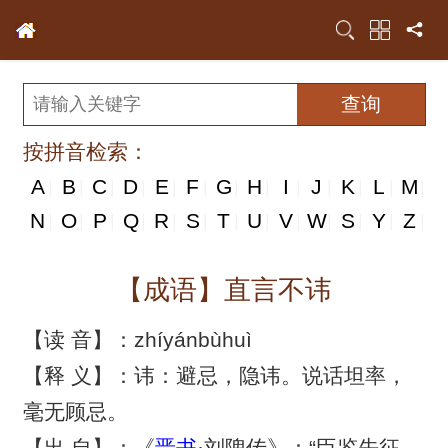
按拼音检索：
A
B
C
D
E
F
G
H
I
J
K
L
M
|
|
|
|
|
|
|
|
|
|
|
|
|
N
N
O
P
Q
R
S
T
U
V
W
S
Y
Z
|
|
|
|
|
|
|
|
|
|
|
|
|
|
【成语】直言不讳
【读 音】：zhíyánbùhuì
【释 义】：讳：避忌，隐讳。说话坦率，
毫无顾忌。
【出 自】：《
晋书
·刘隗传》：“臣鉴先征，