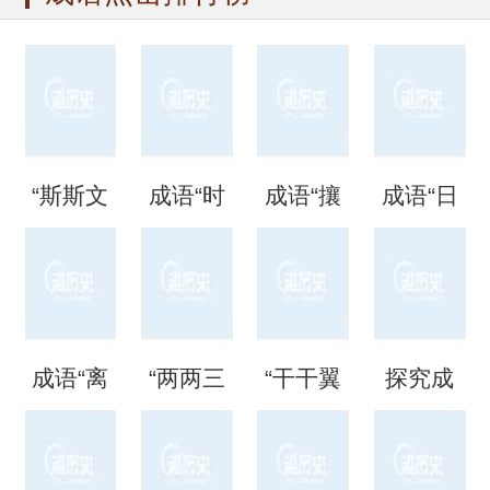
“斯斯文
成语“时
成语“攘
成语“日
文”是成
时刻
攘熙
日夜
语吗？
刻”是什
熙”的用
夜”是什
成语“离
“两两三
“干干翼
探究成
是什么
么意
法、典
么意
离矗
三”是成
翼”是成
语“混混
意思？
思？出
故和出
思？