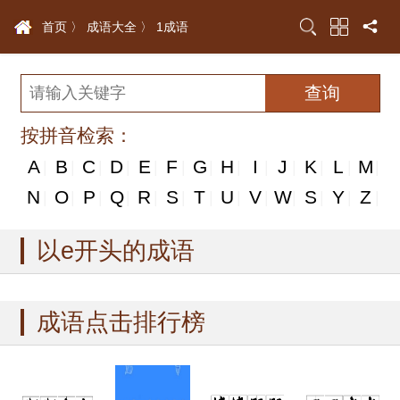
首页 〉
成语大全 〉
1成语
按拼音检索：
A
B
C
D
E
F
G
H
I
J
K
L
M
|
|
|
|
|
|
|
|
|
|
|
|
|
N
N
O
P
Q
R
S
T
U
V
W
S
Y
Z
|
|
|
|
|
|
|
|
|
|
|
|
|
|
以e开头的成语
成语点击排行榜