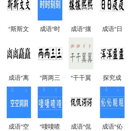
“斯斯文
成语“时
成语“攘
成语“日
文”是成
时刻
攘熙
日夜
语吗？
刻”是什
熙”的用
夜”是什
成语“离
“两两三
“干干翼
探究成
是什么
么意
法、典
么意
离矗
三”是成
翼”是成
语“混混
意思？
思？出
故和出
思？
矗”怎么
语吗？
语吗？
噩噩”的
自哪
处
成语“空
“啛啛喳
成语“侃
成语“伈
读？用
是什么
是什么
含义与
里？