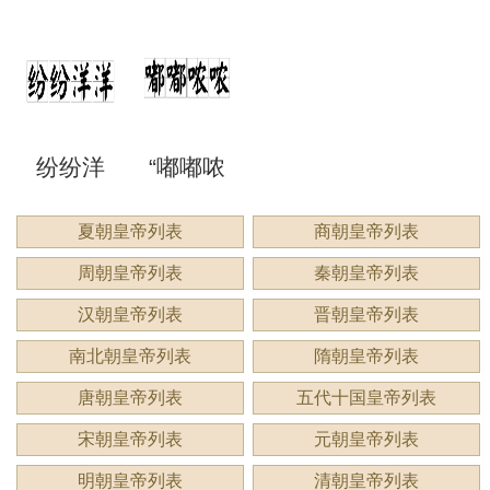
空洞
喳”是成
侃谔
伈睍
来形容
意思？
意思？
应用
洞”是什
语吗？
谔”是什
睍”怎么
什么？
纷纷洋
“嘟嘟哝
么意
是什么
么意
读？是
洋：描
哝”是成
夏朝皇帝列表
商朝皇帝列表
思？
意思？
思？用
什么意
周朝皇帝列表
秦朝皇帝列表
绘繁复
语吗？
来形容
思？
汉朝皇帝列表
晋朝皇帝列表
景象的
用来形
南北朝皇帝列表
隋朝皇帝列表
什么？
唐朝皇帝列表
五代十国皇帝列表
生动成
容什
宋朝皇帝列表
元朝皇帝列表
语
么？
明朝皇帝列表
清朝皇帝列表