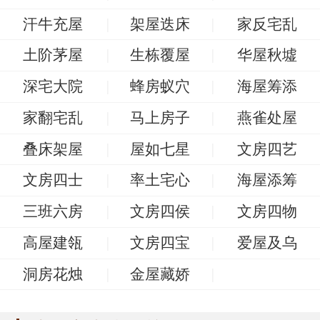
汗牛充屋
架屋迭床
家反宅乱
土阶茅屋
生栋覆屋
华屋秋墟
深宅大院
蜂房蚁穴
海屋筹添
家翻宅乱
马上房子
燕雀处屋
叠床架屋
屋如七星
文房四艺
文房四士
率土宅心
海屋添筹
三班六房
文房四侯
文房四物
高屋建瓴
文房四宝
爱屋及乌
洞房花烛
金屋藏娇