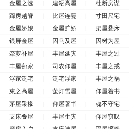
金屋之选
建瓴高屋
杜断房谋
蹿房越脊
比屋连甍
寸田尺宅
金屋娇娘
金屋贮娇
架屋叠床
银屏金屋
因乌及屋
因树为屋
牵萝补屋
丰屋延灾
丰屋之过
丰屋蔀家
司农仰屋
丰屋之戒
浮家泛宅
泛宅浮家
丰屋之祸
束之高屋
萤灯雪屋
仰屋着书
茅屋采椽
仰屋著书
魂不守宅
支床叠屋
丰屋生灾
仰屋窃叹
穿房入户
支床迭屋
隔屋撺椽