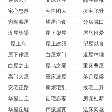
宅心忠厚
宅中图大
拔宅飞升
穷阎漏屋
望屋而食
分房减口
没屋架梁
屋下架屋
屋乌推爱
屋上乌
屋上建瓴
望屋以食
屋下作屋
白屋寒门
发屋求狸
白屋之士
屋乌之爱
重床叠屋
高门大屋
重床迭屋
落月屋梁
安宅正路
家烦宅乱
拔宅上升
华屋山丘
徙宅忘妻
房谋杜断
华屋丘墟
声振屋瓦
迭床架屋