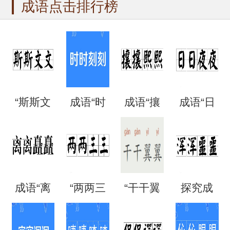
成语点击排行榜
“斯斯文
成语“时
成语“攘
成语“日
文”是成
时刻
攘熙
日夜
语吗？
刻”是什
熙”的用
夜”是什
成语“离
“两两三
“干干翼
探究成
是什么
么意
法、典
么意
离矗
三”是成
翼”是成
语“混混
意思？
思？出
故和出
思？