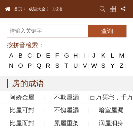
首页 〉
成语大全 〉
1成语
按拼音检索：
A
B
C
D
E
F
G
H
I
J
K
L
M
|
|
|
|
|
|
|
|
|
|
|
|
|
N
N
O
P
Q
R
S
T
U
V
W
S
Y
Z
|
|
|
|
|
|
|
|
|
|
|
|
|
|
房的成语
阿娇金屋
不欺屋漏
百万买宅，千万
买邻
比屋可封
不愧屋漏
暗室屋漏
比屋而封
累屋重架
润屋润身