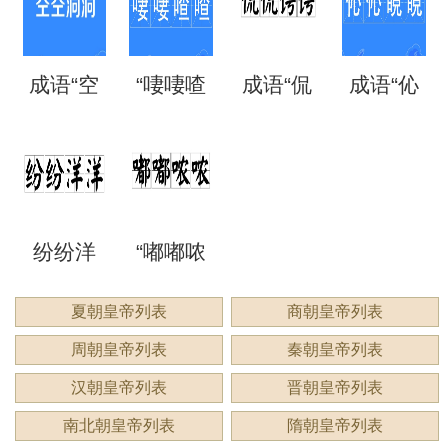
矗”怎么
语吗？
语吗？
噩噩”的
自哪
处
成语“空
“啛啛喳
成语“侃
成语“伈
读？用
是什么
是什么
含义与
里？
空洞
喳”是成
侃谔
伈睍
来形容
意思？
意思？
应用
洞”是什
语吗？
谔”是什
睍”怎么
什么？
纷纷洋
“嘟嘟哝
么意
是什么
么意
读？是
洋：描
哝”是成
夏朝皇帝列表
商朝皇帝列表
思？
意思？
思？用
什么意
周朝皇帝列表
秦朝皇帝列表
绘繁复
语吗？
来形容
思？
汉朝皇帝列表
晋朝皇帝列表
景象的
用来形
南北朝皇帝列表
隋朝皇帝列表
什么？