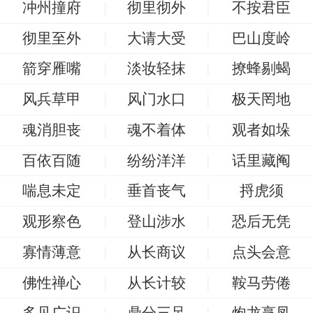
冲州撞府
彻里彻外
不按君臣
彻里至外
大请大受
巴山度岭
箭穿雁嘴
淡妆轻抹
撩蜂剔蝎
风兵草甲
风门水口
极天罔地
魂消胆丧
魂不着体
观者如垛
百依百随
纷纷洋洋
话里藏阄
喘息未定
垂首丧气
捋虎须
观形察色
登山涉水
恐后无凭
寡情薄意
从长商议
点头会意
佛性禅心
从长计较
鞍马劳倦
多见广识
鼎分三足
炮龙烹凤