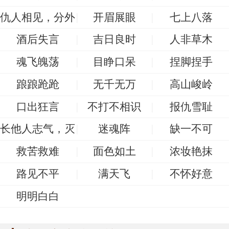
仇人相见，分外
开眉展眼
七上八落
眼明
酒后失言
吉日良时
人非草木
魂飞魄荡
目睁口呆
捏脚捏手
踉踉跄跄
无千无万
高山峻岭
口出狂言
不打不相识
报仇雪耻
长他人志气，灭
迷魂阵
缺一不可
自己威风
救苦救难
面色如土
浓妆艳抹
路见不平
满天飞
不怀好意
明明白白