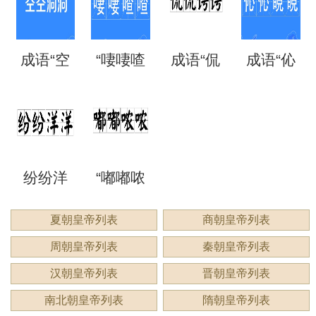
矗”怎么
语吗？
语吗？
噩噩”的
自哪
处
成语“空
“啛啛喳
成语“侃
成语“伈
读？用
是什么
是什么
含义与
里？
空洞
喳”是成
侃谔
伈睍
来形容
意思？
意思？
应用
洞”是什
语吗？
谔”是什
睍”怎么
什么？
纷纷洋
“嘟嘟哝
么意
是什么
么意
读？是
洋：描
哝”是成
夏朝皇帝列表
商朝皇帝列表
思？
意思？
思？用
什么意
周朝皇帝列表
秦朝皇帝列表
绘繁复
语吗？
来形容
思？
汉朝皇帝列表
晋朝皇帝列表
景象的
用来形
南北朝皇帝列表
隋朝皇帝列表
什么？