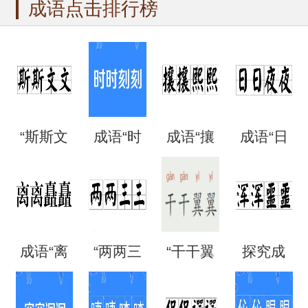
成语点击排行榜
“斯斯文
成语“时
成语“攘
成语“日
文”是成
时刻
攘熙
日夜
语吗？
刻”是什
熙”的用
夜”是什
成语“离
“两两三
“干干翼
探究成
是什么
么意
法、典
么意
离矗
三”是成
翼”是成
语“混混
意思？
思？出
故和出
思？