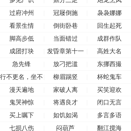
过府冲州
冠屦倒施
袅袅娜娜
看景生情
倒街卧巷
回生起死
脚高步低
当面错过
成群作队
成团打块
发昏章第十一
高姓大名
急先锋
放刁把滥
东挪西撮
行不更名，坐不
柳眉踢竖
杯蛇鬼车
改姓
漫天遍地
家破人离
买笑迎欢
鬼哭神惊
将遇良才
闭口无言
买上嘱下
如饥如渴
多言多语
七损八伤
闷葫芦
翻江搅海