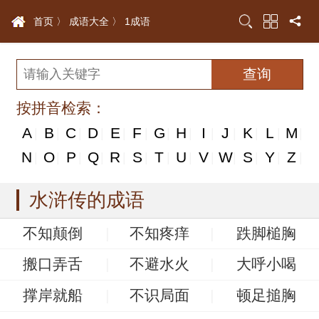
首页 〉
成语大全 〉
1成语
按拼音检索：
A
B
C
D
E
F
G
H
I
J
K
L
M
|
|
|
|
|
|
|
|
|
|
|
|
|
N
N
O
P
Q
R
S
T
U
V
W
S
Y
Z
|
|
|
|
|
|
|
|
|
|
|
|
|
|
水浒传的成语
不知颠倒
不知疼痒
跌脚槌胸
搬口弄舌
不避水火
大呼小喝
撑岸就船
不识局面
顿足搥胸