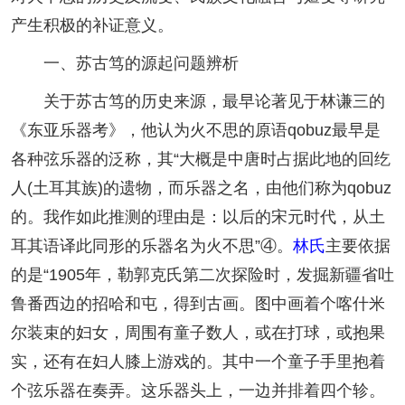
产生积极的补证意义。
一、苏古笃的源起问题辨析
关于苏古笃的历史来源，最早论著见于林谦三的
《东亚乐器考》，他认为火不思的原语qobuz最早是
各种弦乐器的泛称，其“大概是中唐时占据此地的回纥
人(土耳其族)的遗物，而乐器之名，由他们称为qobuz
的。我作如此推测的理由是：以后的宋元时代，从土
耳其语译此同形的乐器名为火不思”④。
林氏
主要依据
的是“1905年，勒郭克氏第二次探险时，发掘新疆省吐
鲁番西边的招哈和屯，得到古画。图中画着个喀什米
尔装束的妇女，周围有童子数人，或在打球，或抱果
实，还有在妇人膝上游戏的。其中一个童子手里抱着
个弦乐器在奏弄。这乐器头上，一边并排着四个轸。