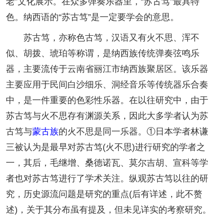
老”文化展示。在众多弹奏乐器里，“苏古笃”最具特
色。纳西语的“苏古笃”是一定要学会的意思。
苏古笃，亦称色古笃，汉语又有火不思、浑不
似、胡拨、琥珀等称谓，是纳西族传统弹奏弦鸣乐
器，主要流传于云南省丽江市纳西族聚居区。该乐器
主要应用于民间白沙细乐、洞经音乐等传统器乐合奏
中，是一件重要的色彩性乐器。在以往研究中，由于
苏古笃与火不思存有渊源关系，因此大多学者认为苏
古笃与
蒙古族
的火不思是同一乐器。①日本学者林谦
三被认为是最早对苏古笃(火不思)进行研究的学者之
一，其后，毛继增、桑德诺瓦、莫尔吉胡、宣科等学
者也对苏古笃进行了学术关注。纵观苏古笃以往的研
究，历史源流问题是研究的重点(后有详述，此不赘
述)，关于其分布虽有提及，但未见详实的考察研究。