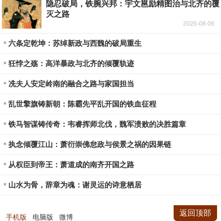
隐忍破局，铁腕兴邦：宇文邕励精图治与北齐的覆
灭之路
2026-08-06
六条定乾坤：苏绰新政与西魏的破局重生
狂悖之殇：高洋暴政与北齐的倾覆轨迹
冼夫人安定岭南的融合之路与家国担当
乱世擎旗铸新朝：陈霸先平乱开国的铁血征程
铁马智谋铸传奇：韦睿挥师北伐，魏军溃败的决胜篇章
执念倾覆江山：萧衍崇佛怠政与侯景之祸的因果链
从权臣到帝王：萧道成的南齐开国之路
山水为骨，辞章为魂：谢灵运的诗意栖居
返回顶部
手机版
电脑版
微博