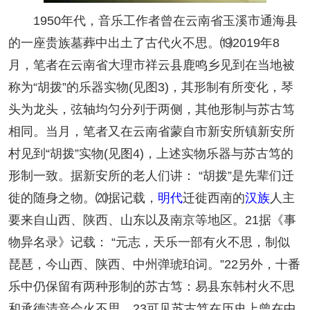
1950年代，音乐工作者曾在云南省玉溪市通海县
的一座贵族墓葬中出土了古代火不思。⒆2019年8
月，笔者在云南省大理市祥云县鹿鸣乡见到在当地被
称为“胡拨”的乐器实物(见图3)，其形制有所变化，琴
头为龙头，弦轴均匀分列于两侧，其他形制与苏古笃
相同。当月，笔者又在云南省蒙自市新安所镇新安所
村见到“胡拨”实物(见图4)，上述实物乐器与苏古笃的
形制一致。据新安所的老人们讲： “胡拨”是先辈们迁
徙的随身之物。⒇据记载，
明代
迁徙西南的
汉族
人主
要来自山西、陕西、山东以及南京等地区。21据《事
物异名录》记载： “元志，天乐一部有火不思，制似
琵琶，今山西、陕西、中州弹琥珀词。”22另外，十番
乐中仍保留有两种形制的苏古笃：易县东韩村火不思
和承德清音会火不思。23可见苏古笃在历史上曾在中