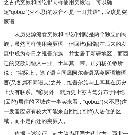
之古代突厥和回纥都同样使用突厥语，可以确
定“qobuz”(火不思)的发音不是“土耳其语”，应该是突
厥语。
从历史源流看突厥和回纥(回鹘)是两个独立的民
族，虽然同样使用突厥语，但回纥(回鹘)在后来的发
展中成为今日之维吾尔族，并世居于新疆地区，而西
迁的突厥则融入中亚、土耳其一带。正如杨圣敏所
说： “实际上，除了语言同属阿尔泰语系突厥语族语
言(又各属不同语支)之外，维吾尔族与土耳其在历史
上没有联系。”⑩另外，就历史上苏古笃分布于回纥
(回鹘)居住的区域这一事实来看，“qobuz”(火不思)这
一发音应该有较大可能来自回纥(回鹘)人居住的区
域，而不是西迁的突厥人。
依据上述论证，苏古笃为我国古代北方、西北一