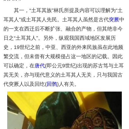
其一，“土耳其族”林氏所提及内容可以理解为“土
耳其人”或土耳其人先民。土耳其人虽然是古代
突厥
中
的一支在西迁后不断扩张、融合的产物，但其绝非今
日之“土耳其人”。另外，纵观我国西域地区发展历
史，19世纪之前，中亚、西亚的外来民族虽在此地频
繁交流，但未曾有大规模侵占这一地区的记载。因此
可以确定，在
唐代
(即公元9世纪)出现的苏古笃与土耳
其无关，亦与现代意义的土耳其人无关，只与我国古
代突厥人以及回纥(
回鹘
)人有关。