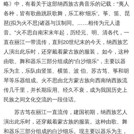
略》中，有着关于这部纳西族古典音乐的记载：“夷人
各种，皆有歌曲跳跃歌舞，乐工称‘细乐’。筝、笛、琵
琶(拟为火不思)诸器与汉制同。……相传为元人遗
音。”火不思自南宋末年起，历经元、明、清各代，一
直在丽江一带流传，直到20世纪末的今天，纳西族艺
人演出此乐时，还穿戴着蒙古族的服装 。如今，这种
由歌、舞和器乐三部分组成的“白沙细乐”，主要以器
乐为主，乐队由竖笛、横笛、波 伯、苏古笃、筝和胡
琴等乐器组成。火不思由北方蒙古族向西南纳西族流
传几千里，并长期应用、经久不衰，成为我国历史上
民族之间文化交流的一段佳话。
苏古笃在丽江一直流传，建国初期，纳西族艺人
演出此乐时，还穿戴着蒙古族的服装。这种由歌、舞
和器乐三部分组成的白沙细乐。现主要以器乐为主，