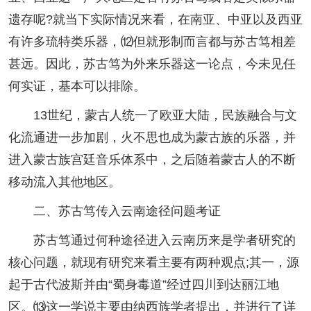
遗存呢?就当下实际情况来看，在南亚、中亚以及西亚
有许多琉特类乐器，⑿但就形制而言都与苏古笃相差
甚远。因此，苏古笃为外来乐器这一论点，今未见任
何实证，基本可以排除。
13世纪，蒙古人统一了欧亚大陆，民族融合与文
化流通进一步加剧，火不思也成为蒙古族的乐器，并
进入蒙古族宫廷音乐体系中，之后随着蒙古人的不断
移动流入其他地区。
二、苏古笃传入云南途径问题考证
苏古笃通过何种途径进入云南历来是学者研究的
核心问题，就现有研究来看主要有两种观点;其一，源
起于古代波斯并由“蜀身毒道”经过四川到达丽江地
区。⒀这一学说主要由纳西族学者提出，并进行了详