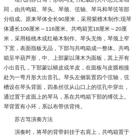
同，由共鸣箱、琴头、琴颈、弦轴、琴马和琴弦等部
分组成。原来琴体全长90厘米，采用紫檀木制作;现琴
体通长106厘米～116厘米、共鸣箱宽18厘米～20厘
米，采用核桃木或红椿木制作。琴头无饰，琴颈上窄
下宽，表面指板无品，下部与共鸣箱成一整体。共鸣
箱呈半葫芦形，中、上部蒙以薄木为面板，其上开有
小出音孔，下部蒙以蟒皮或羊皮，在面板与皮膜相接
处为一弯月形大出音孔。琴头左侧装置四个弦轴，弦
槽设在琴头背面，四条丝弦从山口上的弦孔中穿出，
通过置于皮面上的琴马，系在共鸣箱下部的缚弦上。
琴背置有小环，系以布带供背挎。
苏古笃演奏方法
演奏时，将琴的背带斜挂于右肩上，共鸣箱置于