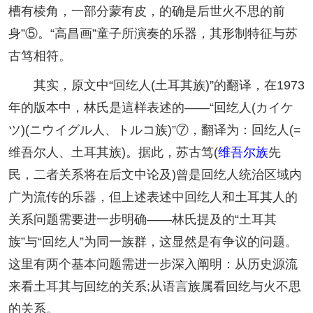
槽有棱角，一部分蒙有皮，的确是后世火不思的前
身”⑤。“高昌画”童子所演奏的乐器，其形制特征与苏
古笃相符。
其实，原文中“回纥人(土耳其族)”的翻译，在1973
年的版本中，林氏是這样表述的——“回纥人(カイケ
ツ)(ニウイグル人、トルコ族)”⑦，翻译为：回纥人(=
维吾尔人、土耳其族)。据此，苏古笃(
维吾尔族
先
民，二者关系将在后文中论及)曾是回纥人统治区域内
广为流传的乐器，但上述表述中回纥人和土耳其人的
关系问题需要进一步明确——林氏提及的“土耳其
族”与“回纥人”为同一族群，这显然是有争议的问题。
这里有两个基本问题需进一步深入阐明：从历史源流
来看土耳其与回纥的关系;从语言族属看回纥与火不思
的关系。