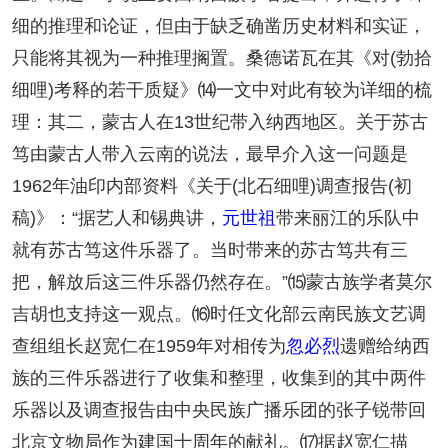
细的推理和论证，但由于缺乏确凿历史材料和实证，
只能将其视为一种推理搁置。桑德诺瓦在其《对(勃拾
细哩)考释的若干质疑》⒁一文中对此有较为详细的梳
理：其二，蒙古人在13世纪带入纳西地区。关于苏古
笃由蒙古人带入云南的说法，最早介入这一问题是
1962年油印内部资料《关于(北石细哩)调查报告(初
稿)》：“据艺人和锡典讲，
元世祖
带来丽江的乐队中
就有苏古笃这件乐器了。当时带来的苏古笃共有三
把，解放后这三件乐器仍然存在。”⒂蒙古族学者莫尔
吉胡也支持这一观点。⒃时任文化部云南民族文艺调
查组组长赵宽仁在1959年对相传为
忽必烈
遗赠给纳西
族的三件乐器进行了收集和整理，收集到的其中两件
乐器以及调查报告由中央民族广播乐团的张子锐带回
北京文物局作为建国十周年的献礼。⒄据赵宽仁描