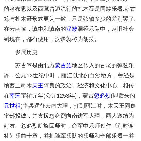
的考布思以及西藏普遍流行的扎木聂是同族乐器;苏古
笃与扎木聂形式更为一致，只是弦轴多少的差别罢了;
在云南省，滇中和滇南的
汉族
洞经乐队中，从旧社会
到现在，都有使用，汉语就称为胡拨。
发展历史
苏古笃是由北方
蒙古族
地区传入的古老的弹弦乐
器。公元13世纪中叶，丽江以北的白沙地方，曾经是
纳西土司木
天王
阿良的政治、经济和文化中心。相传
在
南宋
宝祐元年(公元1253年)，蒙古
忽必烈
(即后来的
元世祖
)率兵远征云南大理，打到丽江时，木天王阿良
率部投诚，并支援忽必烈向南进军大理，两人遂结为
好友。忽必烈凯旋回师时，命军中乐师创作《别时谢
礼》乐曲十章，并把随军乐队的乐师和全部乐器一并