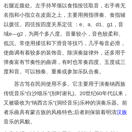
右腿近腹处。左手持琴颈以食指按弦取音，右手将无
名指和小指立在皮面之上，主要用拇指弹奏、食指辅
以拨弦。四弦按四度关系定弦 ：e、a、d1、g1，音
域e—g2，为两个多八度。音量较小，音色较柔和、
低沉。常使用揉弦和下滑音等技巧，几乎每音必滑，
使曲调有着较多的装饰音。除演奏旋律外，还多用于
弹奏富有节奏性的曲调，有时也常奏四度、五度或三
度和音。可以独奏、重奏或参加乐队合奏。
苏古笃在民间使用不多。它主要用于演奏纳西族
传统音乐“白沙细乐”(别时谢礼)。20世纪60年代以来，
又被吸收为“纳西古乐”(洞经音乐)乐种的演奏乐器。前
者乐曲具有蒙古族的风格特色;后者则保留着明清
汉族
音乐的风貌。