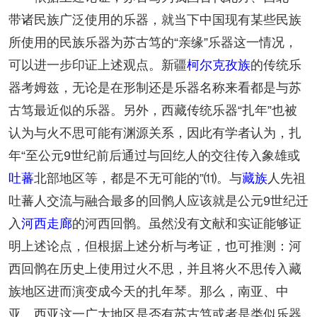
带诸民族广泛使用的乐器，就当下中国现有某些民族
所使用的民族乐器为苏古笃的“亲缘”乐器这一情况，
可以进一步印证上述观点。新疆
柯尔克孜族
的传统乐
器考姆兹，无论是在形制还是乐器名称来看都是与苏
古笃最近似的乐器。另外，西藏传统乐器“扎年”也被
认为与火不思可能有渊源关系，因此有学者认为，扎
年“至公元9世纪前后通过与回纥人的交往传入象雄或
吐蕃
北部地区等，都是不无可能的”⑾。与
藏族
人先祖
吐蕃人交流与融合最多的回鹘人应该就是公元9世纪迁
入
河西走廊
的河西回鹘。虽然没有文献和实证能够证
明上述论点，但根据上述分析与考证，也可推测：河
西回鹘在历史上使用过火不思，并且将火不思传入藏
族地区进而演变成今天的扎年琴。那么，南亚、中
亚、西亚这一广大地区是否有苏古笃或者是类似乐器