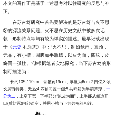
本文的写作正是基于上述思考对以往研究的反思与补
正。
在苏古笃研究中首先要解决的是苏古笃与火不思
②的源流关系问题。火不思在历史文献中被多次记
载，形制特点等均有较为详实的描述。最早记载出现
于《
元史
·礼乐志》中：“火不思，制如琵琶，直颈，
无品，有小槽，圆腹如半瓶榼，以皮为面，四弦，皮
絣同一孤柱。”③根据笔者实地探究，当下苏古笃的形
制可描述为：
长约105-110cm，音箱宽19cm，厚度为6cm;2.四弦;3.颈
长属琉特类，无品;4.四轴同置一侧;5.共鸣箱为半葫芦形，
一
分为二
，上窄下宽，下半部分“以皮为面”，上半部从侧边开
口(后封死)内部镂空，并用小槽与下方共鸣箱相连。