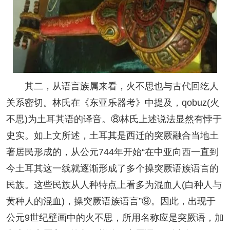
其二，从语言族属来看，火不思也与古代回纥人
关系密切。林氏在《东亚乐器考》中提及，qobuz(火
不思)为土耳其语的译音。⑧林氏上述说法显然有悖于
史实。如上文所述，土耳其是西迁的突厥融合当地土
著居民形成的，从公元744年开始“在中亚向西一直到
今土耳其这一线就逐渐形成了多个操突厥语族语言的
民族。这些民族从人种特点上看多为混血人(白种人与
黄种人的混血)，操突厥语族语言”⑨。因此，出现于
公元9世纪壁画中的火不思，所用名称应是突厥语，加