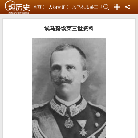
首页 〉
人物专题 〉
埃马努埃莱三世
埃马努埃莱三世资料