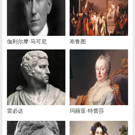
伽利尔摩·马可尼
布鲁图
雷必达
玛丽亚·特蕾莎