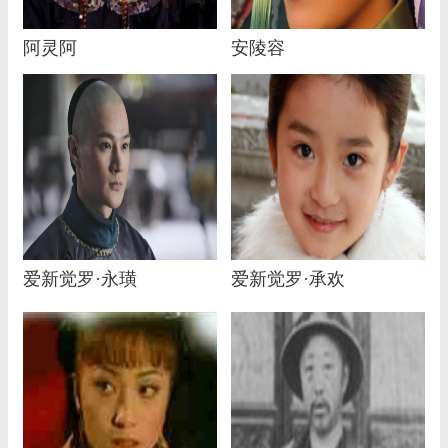
阿灵阿
安陵容
爱新觉罗·永璜
爱新觉罗·承欢