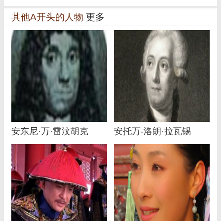
其他A开头的人物
更多
安东尼·万·雷汶胡克
安托万-洛朗·拉瓦锡