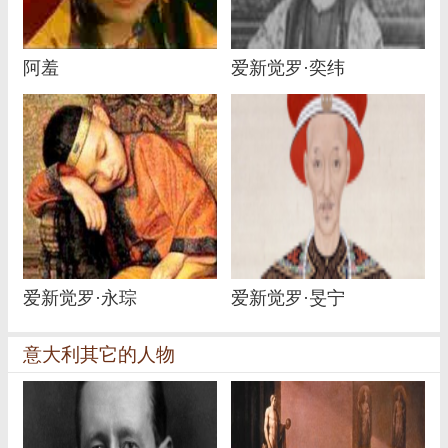
阿羞
爱新觉罗·奕纬
爱新觉罗·永琮
爱新觉罗·旻宁
意大利其它的人物