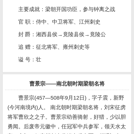
主要成就：梁朝开国功臣，参与钟离之战
官 职：侍中、中卫将军、江州刺史
封 爵：湘西县侯→竟陵县侯→竟陵公
追 赠：征北将军、雍州刺史等
谥 号：壮
曹景宗——南北朝时期梁朝名将
曹景宗(457—508年9月12日)，字子震，新野
(今河南境内)人。 南北朝时期梁朝名将，刘宋征虏
将军曹欣之之子。曹景宗幼善骑射，好猎，少以胆
勇闻。后废帝元徽中，任冠军中兵参军，领天水太