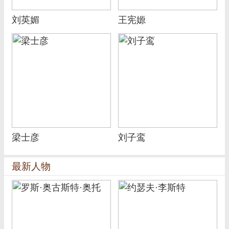
刘英媚
王宪嫄
梁士彦
刘子鸾
最新人物