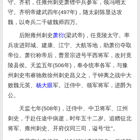
守。齐初，任雍州刺史萧铿中兵参军，领冯翊太
守。齐明帝建武四年(497年)，随太尉陈显达攻
魏，以奇兵二千破魏师四万。
后附雍州刺史
萧衍
(梁武帝)，任竟陵太守。率
兵攻进郢城、建康、江宁、大航等地，助萧衍夺取
帝位。萧衍称帝后，曹景宗进号平西将军，改封竟
陵县侯。天监五年(506年)，奉令统率各军，与豫
州刺史韦睿驰救徐州刺史昌义之，于钟离之战中大
败魏元英、
杨大眼
军。迁侍中、领军将军，进爵为
公。
天监七年(508年)，迁侍中、中卫将军、江州
刺史，于赴任途中病逝，时年五十二岁。追赠征北
将军、雍州刺史、开府仪同三司，谥号“壮”。