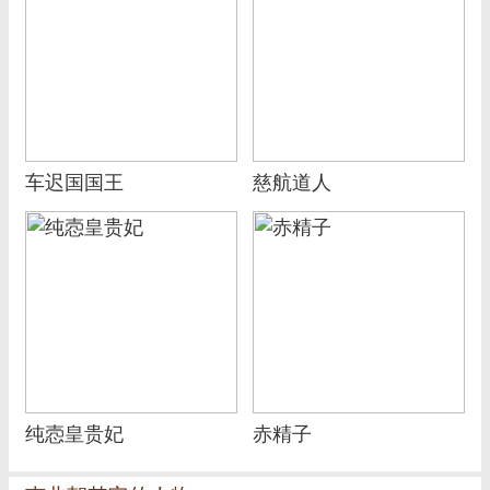
车迟国国王
慈航道人
纯悫皇贵妃
赤精子