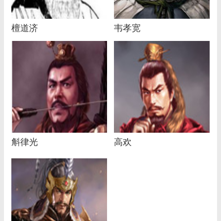
檀道济
韦孝宽
斛律光
高欢