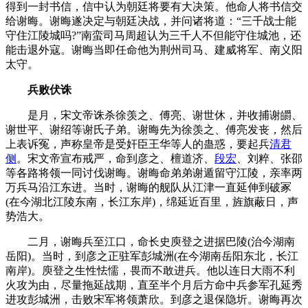
得到一封书信，信中认为朝廷将要有大决策。他命人将书信交
给谢晦。谢晦遂决定与朝廷决战，并问诸将道：“三千战士能
守住江陵城吗?”南蛮司马周超认为三千人不但能守住城池，还
能击退外寇。谢晦当即任命他为荆州司马、建威将军、南义阳
太守。
兵败伏诛
是月，宋文帝诛杀徐羡之、傅亮、谢世休，并收捕谢皭、
谢世平、谢绍等谢氏子弟。谢晦先为徐羡之、傅亮发丧，然后
上表诉冤，声称皇帝是受奸臣王华等人的蛊惑，要起兵
清君
侧
。宋文帝宣布戒严，命到彦之、檀道济、
段宏
、刘粹、张邵
等各路将领一同讨伐谢晦。谢晦命弟弟谢遁留守江陵，亲率两
万兵马沿江东进。当时，谢晦的舰队从江津一直延伸到破冢
(在今湖北江陵东南，长江东岸)，绵延近百里，旌旗蔽日，声
势浩大。
二月，谢晦兵至江口，命长史庾登之进据巴陵(治今湖南
岳阳)。当时，到彦之正驻军彭城洲(在今湖南岳阳东北，长江
南岸)。庾登之生性怯懦，畏而不敢进兵。他以连日大雨不利
火攻为由，尽量拖延战期，直至半个月后方命中兵参军孔延秀
进攻彭城洲，击败宋军将领萧欣。到彦之退保隐圻。谢晦再次