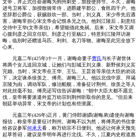
文帝，并正式任命谢晦为荆州刺史，加授使持节。不久，谢晦
进号卫将军，加授散骑常侍，进爵建平郡公，食邑四千户。他
坚辞郡公爵位，获赐鼓吹一部。当时，刘义真、宋少帝先后遇
害，谢晦常担心宋文帝会记恨杀兄之仇。他到江陵后，刻意结
交侍中王华(文帝亲信)，希望能借此免祸。后来，宋文帝又调
心腹到彦之回京任职。到彦之行至杨口，特意到江陵拜访谢
晦，临别时还赠送马匹、利剑、名刀等物。谢晦至此完全放下
心来。
元嘉二年(425年)十一月，谢晦命妻子
曹氏
与长子谢世休
将两个女儿送回京城，让她们与彭城王刘义康、新野侯刘义宾
完婚。当时，宋文帝在王华、王弘、王昙首等亲信大臣的劝说
下，决定诛杀徐羡之、傅亮、谢晦三人。他以北伐中原、拜谒
京陵为由，调动军队，修治船舰，准备征讨荆州。徐羡之等人
对此丝毫不知。傅亮还写信告诉谢晦：“朝中大臣大都不愿北
伐，皇帝将要派遣外监万幼宗到荆州听取你的意见。”但后来
朝廷举动异常，宋文帝的计划也有些泄露。
元嘉三年(426年)正月，黄门侍郎谢皭(谢晦弟)遣使向谢晦
报信，称皇帝是要征讨荆州。谢晦不以为然，将傅亮的书信拿
给咨议参军
何承天
看，称万幼宗不日便到。他还让何承天预先
起草答诏，建议皇帝明年再进行北伐。不久，江夏内史程道惠