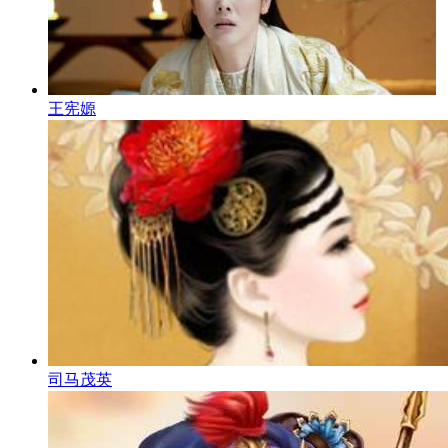
王宪嫄
司马茂英