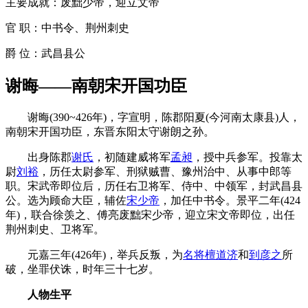
主要成就：废黜少帝，迎立文帝
官 职：中书令、荆州刺史
爵 位：武昌县公
谢晦——南朝宋开国功臣
谢晦(390~426年)，字宣明，陈郡阳夏(今河南太康县)人，
南朝宋开国功臣，东晋东阳太守谢朗之孙。
出身陈郡
谢氏
，初随建威将军
孟昶
，授中兵参军。投靠太
尉
刘裕
，历任太尉参军、刑狱贼曹、豫州治中、从事中郎等
职。宋武帝即位后，历任右卫将军、侍中、中领军，封武昌县
公。选为顾命大臣，辅佐
宋少帝
，加任中书令。景平二年(424
年)，联合徐羡之、傅亮废黜宋少帝，迎立宋文帝即位，出任
荆州刺史、卫将军。
元嘉三年(426年)，举兵反叛，为
名将
檀道济
和
到彦之
所
破，坐罪伏诛，时年三十七岁。
人物生平