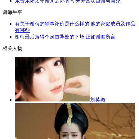
东晋东阳太守谢朗之孙 南朝宋开国功臣谢晦简介
谢晦生平
有关于谢晦的轶事评价是什么样的 他的家庭成员及作品
有哪些
谢晦最后落得个身首异处的下场 正如谢瞻所言
相关人物
刘英媚