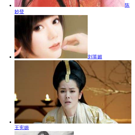
陈
妙登
刘英媚
王宪嫄