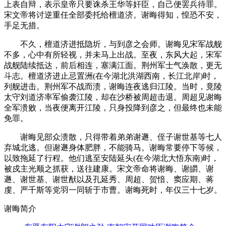
上表自辩，表示皇帝只要诛杀王华等奸臣，自己便罢兵待罪。
宋文帝将讨逆重任全部委托给檀道济。谢晦得知，惶恐不安，
手足无措。
不久，檀道济进抵隐圻，与到彦之会师。谢晦见宋军战舰
不多，心中有所轻视，并未马上出战。至夜，东风大起，宋军
战舰陆续抵达，前后相连，塞满江面。荆州军士气涣散，更无
斗志。檀道济进止忌置洲(在今湖北洪湖西南，长江北岸)时，
列舰进击。荆州军不战而溃，谢晦连夜逃归江陵。当时，竟陵
太守刘道济率军偷袭江陵，却在沙桥被周超击退。周超见谢晦
全军溃败，当夜便离开江陵，只身投降到彦之，但最终也未能
免罪。
谢晦见部众溃散，只得带着弟弟谢遯、侄子谢世基等七人
弃城北逃。但谢遯身体肥胖，不能骑马。谢晦常要停下等候，
以致拖延了行程。他们逃至安陆延头(在今湖北大悟东南)时，
被戍主光顺之抓获，送往建康。宋文帝命将谢晦、谢皭、谢
遯、谢世基、谢世猷以及孔延秀、周超、贺愔、窦应期、蒋
虔、严千斯等党羽一同斩于市曹。谢晦死时，年仅三十七岁。
谢晦简介