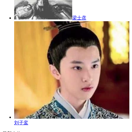
梁士彦
刘子鸾