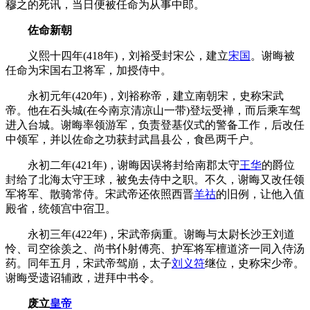
穆之的死讯，当日便被任命为从事中郎。
佐命新朝
义熙十四年(418年)，刘裕受封宋公，建立
宋国
。谢晦被
任命为宋国右卫将军，加授侍中。
永初元年(420年)，刘裕称帝，建立南朝宋，史称宋武
帝。他在石头城(在今南京清凉山一带)登坛受禅，而后乘车驾
进入台城。谢晦率领游军，负责登基仪式的警备工作，后改任
中领军，并以佐命之功获封武昌县公，食邑两千户。
永初二年(421年)，谢晦因误将封给南郡太守
王华
的爵位
封给了北海太守王球，被免去侍中之职。不久，谢晦又改任领
军将军、散骑常侍。宋武帝还依照西晋
羊祜
的旧例，让他入值
殿省，统领宫中宿卫。
永初三年(422年)，宋武帝病重。谢晦与太尉长沙王刘道
怜、司空徐羡之、尚书仆射傅亮、护军将军檀道济一同入侍汤
药。同年五月，宋武帝驾崩，太子
刘义符
继位，史称宋少帝。
谢晦受遗诏辅政，进拜中书令。
废立
皇帝