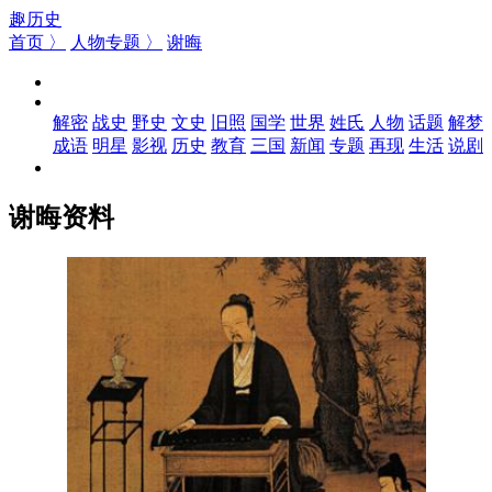
趣历史
首页 〉
人物专题 〉
谢晦
解密
战史
野史
文史
旧照
国学
世界
姓氏
人物
话题
解梦
成语
明星
影视
历史
教育
三国
新闻
专题
再现
生活
说剧
谢晦资料