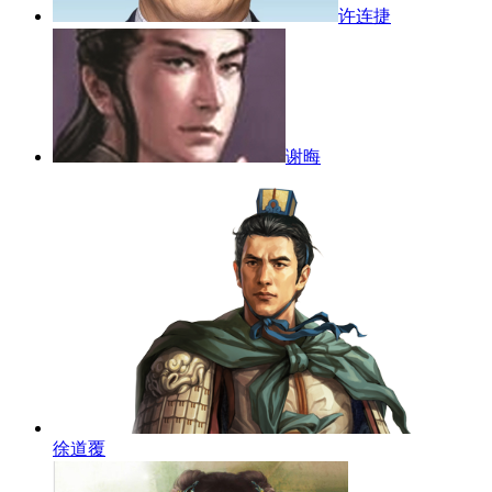
许连捷
谢晦
徐道覆