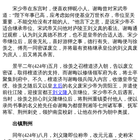
宋少帝在东宫时，便喜欢狎昵小人。谢晦曾对宋武帝
道：“陛下年事已高，应考虑如何使基业万世长存，帝位至关
重要，不能交给没有才能的人。”他言下之意，是说宋少帝不
适合继承帝位。宋武帝又问他对庐陵王刘义真的看法。谢晦通
过观察，认为刘义真德不胜才，也不是皇帝的合适人选。宋少
帝继位后，居丧无礼，喜好游狎之事，德行有失。谢晦便与徐
羡之、傅亮一同密谋废立，并将最有资格继承皇位的刘义真废
为庶人，后又将其杀害。
景平二年(424年)五月，徐羡之召檀道济入朝，告以废立
密谋，取得檀道济的支持。而谢晦以修缮领军府为名，将士卒
聚集到府中。不久，檀道济与谢晦领兵闯入内宫，收缴皇帝玺
绶。徐羡之随后又以皇
太后
的名义废宋少帝为营阳王，并遣使
前往江陵，迎接宜都王
刘义隆
入京继位。宋少帝不久后遇害。
当时，徐羡之担心刘义隆继位后，将荆州重镇委付他人，便以
录尚书事的名义抢先任命谢晦为都督荆湘等七州诸军事、抚军
将军、荆州刺史，领护南蛮校尉，让他在外作为朝中奥援。
出镇荆州
同年(424年)八月，刘义隆即位称帝，改元元嘉，史称宋