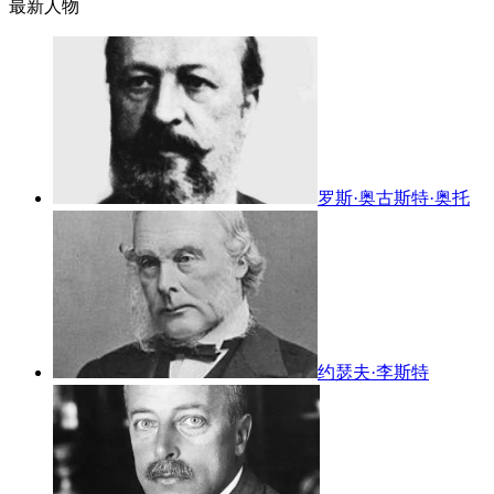
最新人物
罗斯·奥古斯特·奥托
约瑟夫·李斯特