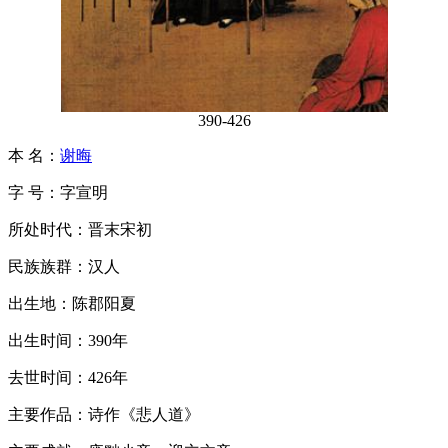
390-426
本 名：
谢晦
字 号：字宣明
所处时代：晋末宋初
民族族群：汉人
出生地：陈郡阳夏
出生时间：390年
去世时间：426年
主要作品：诗作《悲人道》