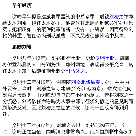
早年经历
谢晦早年原是建威将军孟昶的中兵参军，后被
刘穆之
举荐
给太尉刘裕，担任太尉参军。他曾代替患病的刑狱参军处理讼
案，把积压如山的案件随审随断，没有一点错误，因而得到刘
裕的器重，被任命为刑狱贼曹，不久又改任豫州治中从事。
追随刘裕
义熙八年(412年)，刘裕推行土断，史称
义熙土断
。谢晦
将侨置郡县的人口分到扬州、豫州两地，表现得公平允当，转
任太尉主簿，后随征荆州刺史
司马休之
。
义熙十二年(416年)，谢晦随
刘裕北伐
后秦
，处理军中内
外要务。当时，刘穆之留守建康(治今江苏南京)，数次遣使向
刘裕通报政务，而谢晦却每每都有不同的意见，使得刘穆之十
分愤怒。刘裕欲任命谢晦为从事中郎，征求刘穆之的意见时遭
到坚决反对。因此刘穆之在世的时候，谢晦一直没有得到升
迁。
义熙十三年(417年)，刘穆之去世，刘裕悲恸不已。当
时，谢晦正在当值，闻听消息非常高兴。他亲自到帐中落实刘