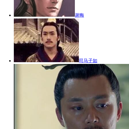
谢晦
司马子如