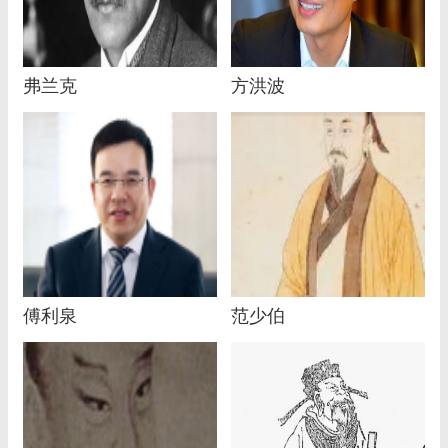
弗兰克
方洪波
傅利泉
范少伯