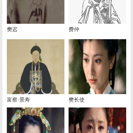
樊迟
费仲
富察·景寿
樊长使