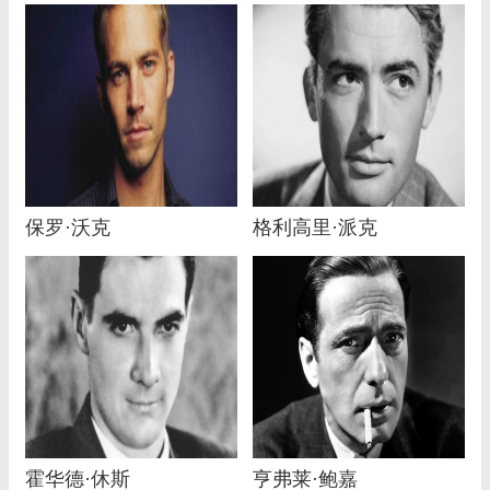
保罗·沃克
格利高里·派克
霍华德·休斯
亨弗莱·鲍嘉