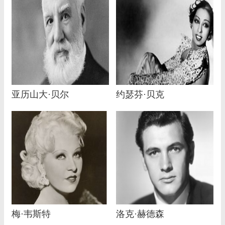
亚历山大·贝尔
约瑟芬·贝克
梅·韦斯特
洛克·赫德森