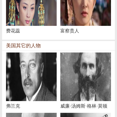
费花蕊
富察贵人
美国其它的人物
弗兰克
威廉·汤姆斯·格林·莫顿