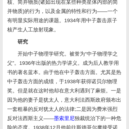
核、简并物质(诸如出现在某些种类星体内部的简
并物质)的行为，以及金属的特性和行为——一个
有明显实际用途的课题。1934年用中子轰击原子
核产生人工放射现象。
研究
开始中子物理学研究。被誉为“中子物理学之
父”。1936年出版的热力学讲义。成为后人教学用
书的著名蓝本。由于他在中子轰击方面。尤其是热
中子轰击方面的成绩，于1938年获得诺贝尔物理
奖。但是就在这时他却在意大利遇到了麻烦。一是
因为他的妻子是犹太人，意大利法西斯政府颁布出
一套粗暴的反对犹太人的法律;二是因为费米强烈
反对法西斯主义——
墨索里尼
独裁统治下的一种危
险的态度。1938年12月他前往斯德哥尔摩接受诺