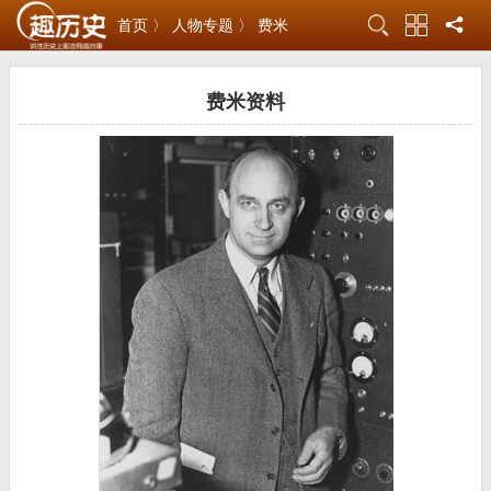
首页 〉
人物专题 〉
费米
费米资料