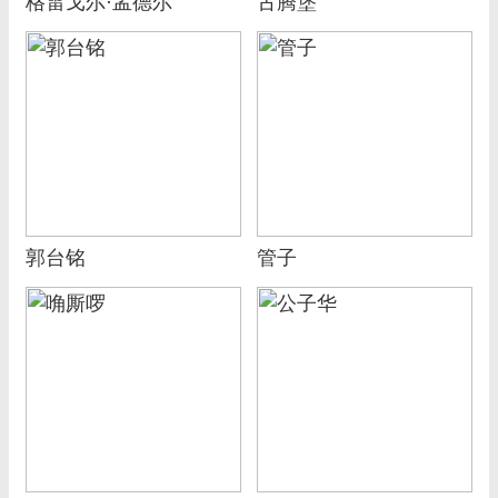
格雷戈尔·孟德尔
古腾堡
郭台铭
管子