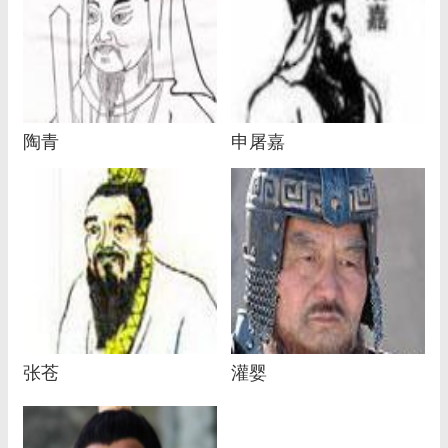
陶青
申屠嘉
张苍
灌婴