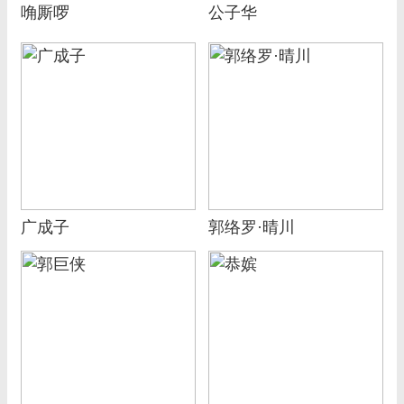
唃厮啰
公子华
广成子
郭络罗·晴川