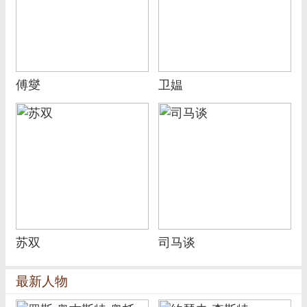
傅燮
卫媪
苏双
司马谈
最新人物