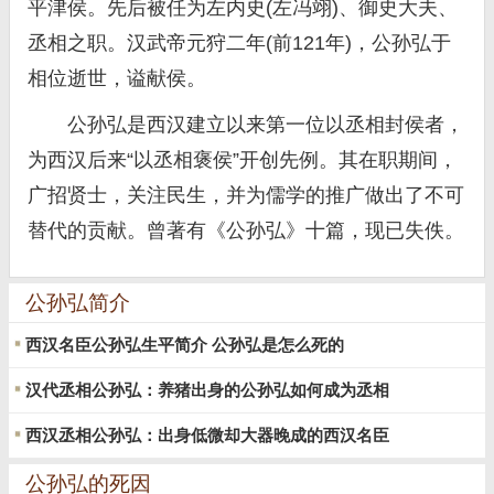
平津侯。先后被任为左内史(左冯翊)、御史大夫、
丞相之职。汉武帝元狩二年(前121年)，公孙弘于
相位逝世，谥献侯。
公孙弘是西汉建立以来第一位以丞相封侯者，
为西汉后来“以丞相褒侯”开创先例。其在职期间，
广招贤士，关注民生，并为儒学的推广做出了不可
替代的贡献。曾著有《公孙弘》十篇，现已失佚。
公孙弘简介
西汉名臣公孙弘生平简介 公孙弘是怎么死的
汉代丞相公孙弘：养猪出身的公孙弘如何成为丞相
西汉丞相公孙弘：出身低微却大器晚成的西汉名臣
公孙弘的死因