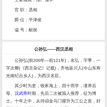
官 职：丞相
爵 位：平津侯
谥 号：献侯
公孙弘——西汉丞相
公孙弘(前200年—前121年)，名弘，字季，一
字次卿(《西京杂记》记载)，齐地菑川人(今山东寿
光南纪台乡人)，为西汉名臣。
其少时为吏，牧豕海上，四十而学，谨养后
母。
汉武帝
时期，先后二次被国人推荐，征为博
士。十年之中，从待诏金马门擢升为三公之首，封