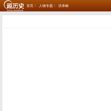
首页 〉
人物专题 〉
洪承畴