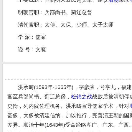
主要成就：围剿明末农民起义军、建议
清朝
采取
明朝官职：兵部尚书、蓟辽总督
清朝官职：太傅、太保、少师、太子太师
学 派：儒家
谥 号：文襄
洪承畴(1593年-1665年)，字彦演，号亨九，福
官至兵部尚书、蓟辽总督，
松锦之战
战败后被清朝俘
史衔，列内院佐理机务。洪承畴宣导儒家学术，针对
甚多，大多被清廷信纳，加以推行，完善清王朝的国
差异。顺治十年(1643年)受命经略湖广、广东、广西