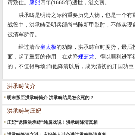
请致仕。
康熙
四年(1665年)逝世，溢文襄。
洪承畴是明清之际的重要历史人物，也是一个有重
战役中，洪承畴受明兵部尚书陈新甲掣肘，不能实现
被清军所俘。
经过清帝
皇太极
的劝降，洪承畴审时度势，最后
面，起了重要的作用。在劝降
郑芝龙
、得以顺利进军
的，不值得称颂;而他降清以后，成为清初的开国功
洪承畴简介
明末叛臣洪承畴简介 洪承畴结局怎么死的？
洪承畴与庄妃
庄妃“诱降洪承畴”纯属戏说！洪承畴降清真相
洪承畴降清之谜：庄妃美人计色诱洪承畴降清真相