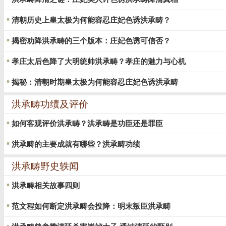
清朝历史上皇太极为何能容忍庄妃色诱洪承畴？
揭密劝降洪承畴的三个版本：庄妃色诱可信否？
孝庄太后色降了大明统帅洪承畴？孝庄的魅力与心机
揭秘：清朝时期皇太极为何能容忍庄妃色诱洪承畴
洪承畴功绩及评价
如何客观评价洪承畴？洪承畴是功臣还是罪臣
洪承畴的主要成就有哪些？洪承畴功绩
洪承畴野史轶闻
洪承畴相关故事四则
范文程如何断定洪承畴会投降：明末叛臣洪承畴