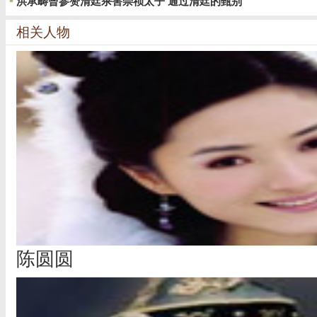
洪承畴曾参赞清廷杀害崇祯太子 通过清廷的甄别
相关人物
陈圆圆