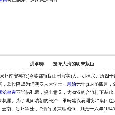
明朝
典章制度、迅速稳定南方
洪承畴——投降大清的明末叛臣
建泉州南安英都(今英都镇良山村霞美)人。明神宗万历四十
虏，后投降成为清朝汉人大学士。
顺治
元年(1644)四
顺治
皇帝
不崇信孔孟，提出意见，为满汉的合流打下基础
家机器。为了巩固清朝的统治，承畴建议满洲统治集团也须
、云南、贵州等处，总督军务兼理粮饷。顺治十六年(1649