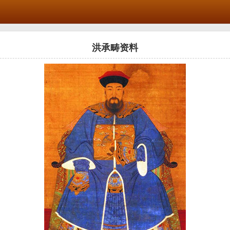
洪承畴资料