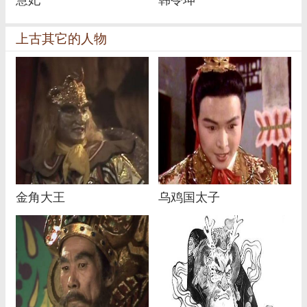
慧妃
韩令坤
上古其它的人物
金角大王
乌鸡国太子