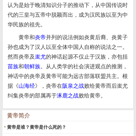
认为是始于晚清知识分子的推动下，从中国传说时
代的三皇与五帝中脱颖而出，成为汉民族以至为中
华民族的祖先。
黄帝和
炎帝
并列的说法例如炎黄后裔、炎黄子
孙也成为了汉人以至全体中国人自称的说法之一。
然而炎帝及
蚩尤
的神话起源不仅止于汉族，亦包括
苗族
和
朝鲜族
。从人类学的社会演进观点的推测，
神话中的炎帝及黄帝可能为远古部落联盟共主。根
据《
山海经
》，炎帝在
阪泉之战
败给黄帝而后蚩尤
纠集炎帝的部属再于
涿鹿之战
败给黄帝。
黄帝简介
黄帝是谁？黄帝是什么死的？