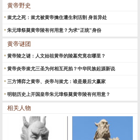
黄帝野史
蚩尤之死：蚩尤被黄帝擒住遭生剥活割 身首异处
朱元璋祭奠黄帝陵有何用意？为求“正统”身份
黄帝谜团
黄帝陵之谜：人文始祖黄帝的陵墓究竟在哪里？
黄帝炎帝蚩尤三圣为何相互死掐？中华民族起源新说
三方博弈之黄帝、炎帝与蚩尤：谁是最后大赢家
明朝历史上开国皇帝朱元璋祭奠黄帝陵有何用意？
相关人物