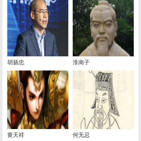
胡扬忠
淮南子
黄天祥
何无忌