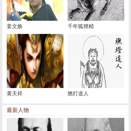
姜文焕
千年狐狸精
黄天祥
燃灯道人
最新人物