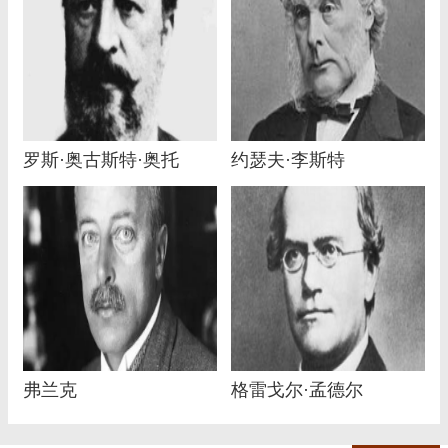
罗斯·奥古斯特·奥托
约瑟夫·李斯特
弗兰克
格雷戈尔·孟德尔