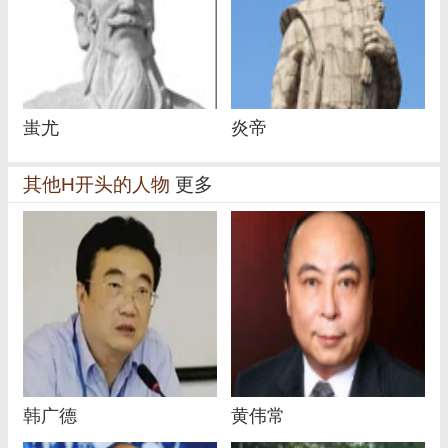
蚩尤
炎帝
其他H开头的人物
更多
韩广德
黄伟常