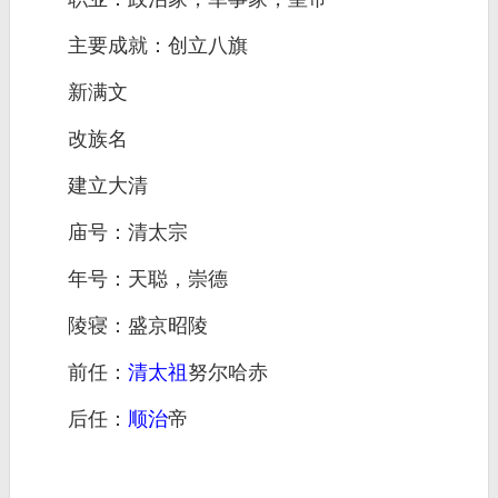
主要成就：创立八旗
新满文
改族名
建立大清
庙号：清太宗
年号：天聪，崇德
陵寝：盛京昭陵
前任：
清太祖
努尔哈赤
后任：
顺治
帝