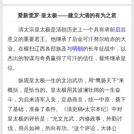
爱新觉罗·皇太极——建立大清的有为之君
清太宗皇太极是清朝历史上一个具有承前
启
后
意义的重要君王。他继承了后金可汗努尔哈赤的大
业。在横扫辽西各部族及与
明朝
的长年征战中，以
杰出的智谋与奇勇赢得了可汗的信任，最终继承皇
位。
纵观皇太极一生的文治武功，用“鹰扬天下”来
概括，是恰当的。皇太极用其波澜壮阔的一生奋
斗，为后来清军入关，定鼎燕京，统一中原，奠下
了基础，准备了条件。《清史稿•太宗本纪》中对
皇太极的评价是：“允文允武，内修政事，外勤讨
伐，用兵如神，所向有功。”这个评论，大体公