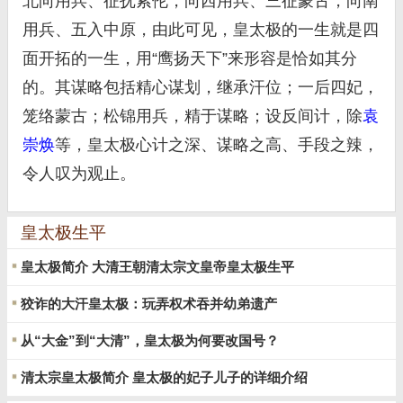
北向用兵、征抚索伦，向西用兵、三征蒙古，向南
用兵、五入中原，由此可见，皇太极的一生就是四
面开拓的一生，用“鹰扬天下”来形容是恰如其分
的。其谋略包括精心谋划，继承汗位；一后四妃，
笼络蒙古；松锦用兵，精于谋略；设反间计，除
袁
崇焕
等，皇太极心计之深、谋略之高、手段之辣，
令人叹为观止。
皇太极生平
皇太极简介 大清王朝清太宗文皇帝皇太极生平
狡诈的大汗皇太极：玩弄权术吞并幼弟遗产
从“大金”到“大清”，皇太极为何要改国号？
清太宗皇太极简介 皇太极的妃子儿子的详细介绍