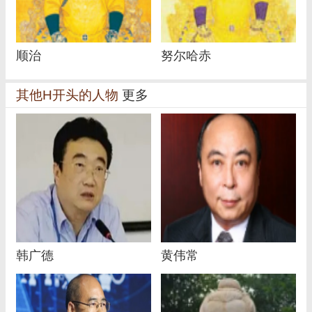
顺治
努尔哈赤
其他H开头的人物
更多
韩广德
黄伟常