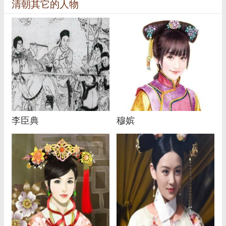
清朝其它的人物
李臣典
穆嫔