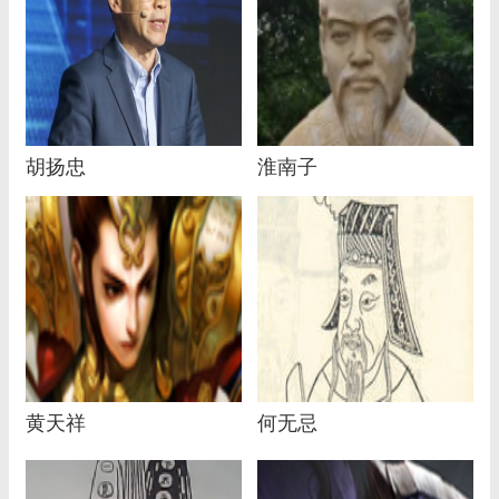
胡扬忠
淮南子
黄天祥
何无忌