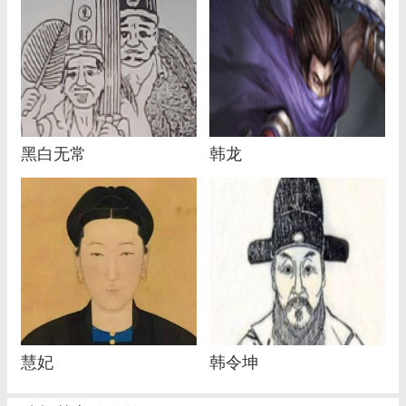
黑白无常
韩龙
慧妃
韩令坤