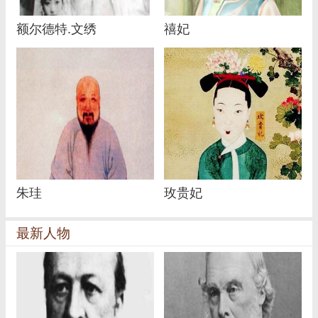
额尔德特.文绣
禧妃
朱珪
玫贵妃
最新人物