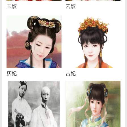
玉嫔
云嫔
庆妃
吉妃