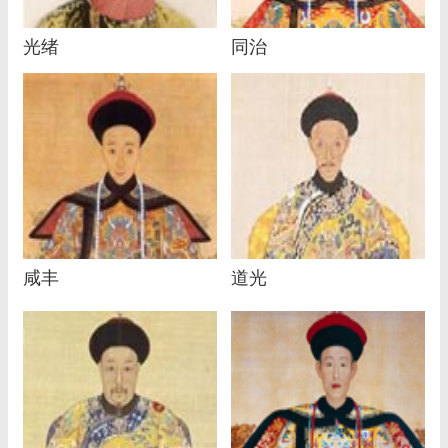
光绪
同治
咸丰
道光