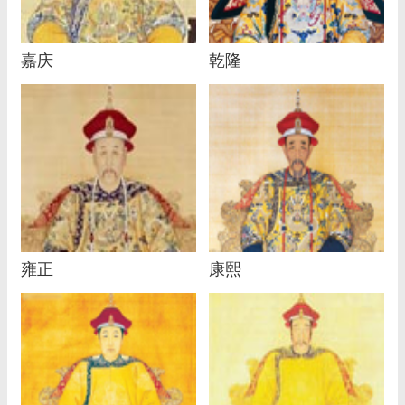
嘉庆
乾隆
雍正
康熙